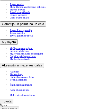
Toyota serviss
Mūsu klientu apkalpošanas solījums
Express Service
Atsaukuma pārbaude
Dzinēja skalošana
Darbi ar auto stiklu
Garantija un palīdzība uz ceļa
Toyota Relax garantija
Toyota garantija
Toyota palīdzība uz ceļa
MyToyota
MyToyota pakalpojumi
Lietotne MyToyota
MyToyota attālinātie pakalpojumi
Digitālie pakalpojumi auto
MyToyota multivide
Aksesuāri un rezerves daļas
Aksesuāri
Ziemas riteņi
Oriģinālās rezerves daļas
Vējstikla slotiņas
Īpašnieka rokasgrāmata
Karšu atjauninājumi
Multivides atjauninājums
Toyota
Toyota