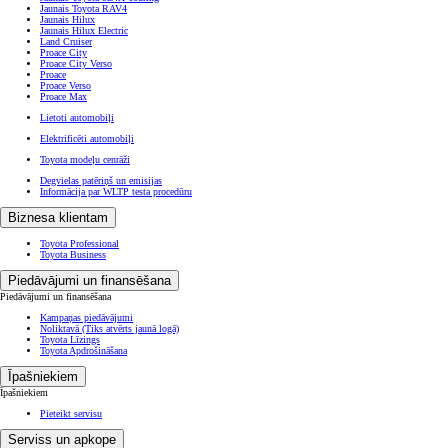
Jaunais Toyota RAV4
Jaunais Hilux
Jaunais Hilux Electric
Land Cruiser
Proace City
Proace City Verso
Proace
Proace Verso
Proace Max
Lietoti automobiļi
Elektrificēti automobiļi
Toyota modeļu cenrāži
Degvielas patēriņš un emisijas
Informācija par WLTP testa procedūru
Biznesa klientam
Toyota Professional
Toyota Business
Piedāvājumi un finansēšana
Piedāvājumi un finansēšana
Kampaņas piedāvājumi
Noliktavā
(Tiks atvērts jaunā logā)
Toyota Līzings
Toyota Apdrošināšana
Īpašniekiem
Īpašniekiem
Pieteikt servisu
Serviss un apkope