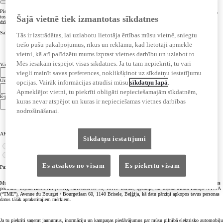
Piesakoties jaunumiem, tu iegūsi piekļuvi mūsu pilnībā elektriskā automobiļu klāsta ekskluzīvajam saturam,
Šajā vietnē tiek izmantotas sīkdatnes
tostarp jaunākajām ziņām un kampaņu piedāvājumiem, kā arī ieteikumus par pāreju uz pilnībā elektrisku
dzīvesveidu.
Salutation
Tās ir izstrādātas, lai uzlabotu lietotāja ērtības mūsu vietnē, sniegtu
Mr.
trešo pušu pakalpojumus, rīkus un reklāmu, kad lietotāji apmeklē
Mrs.
vietni, kā arī palīdzētu mums izprast vietnes darbību un uzlabot to.
Ms.
Mēs iesakām iespējot visas sīkdatnes. Ja tu tam nepiekrīti, tu vari
Vārds
viegli mainīt savas preferences, noklikšķinot uz sīkdatņu iestatījumu
Uzvārds
opcijas. Vairāk informācijas atradīsi mūsu
sīkdatņu lapā
.
Apmeklējot vietni, tu piekrīti obligāti nepieciešamajām sīkdatnēm,
E-pasta adrese
kuras nevar atspējot un kuras ir nepieciešamas vietnes darbības
nodrošināšanai.
ARE YOU LOOKING TO DRIVE A TOYOTA BEV FOR PERSONAL OR BUSINESS USE?
Sīkdatņu iestatījumi
Personal
Business
Es atsakos no visām
Es piekrītu visām
Paziņojums par konfidencialitāti un piekrišanas pieprasījums
Mums ir nepieciešama tava piekrišana mārketinga paziņojumu saņemšanai saskaņā ar Toyota konfidencialitātes
politiku. Toyota Baltic AS (TBA), Järvevana tee 7b, 10112 Tallina, Igaunija, un Toyota Motor Europe NV/SA
(“TME”), Avenue du Bourget / Bourgetlaan 60, 1140 Brisele, Beļģija, kā datu pārziņi apkopos tavus personas
datus tālāk aprakstītajiem mērķiem.
Ja tu piekrīti saņemt jaunumus, inormāciju un kampaņas piedāvājumus par mūsu pilnībā elektrisko automobiļu