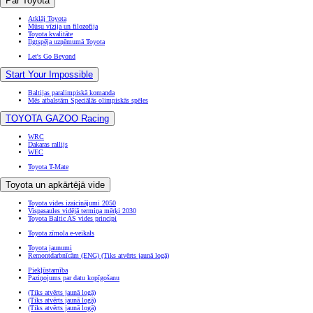
Par Toyota
Atklāj Toyota
Mūsu vīzija un filozofija
Toyota kvalitāte
Ilgtspēja uzņēmumā Toyota
Let's Go Beyond
Start Your Impossible
Baltijas paralimpiskā komanda
Mēs atbalstām Speciālās olimpiskās spēles
TOYOTA GAZOO Racing
WRC
Dakaras rallijs
WEC
Toyota T-Mate
Toyota un apkārtējā vide
Toyota vides izaicinājumi 2050
Vispasaules vidējā termiņa mērķi 2030
Toyota Baltic AS vides principi
Toyota zīmola e-veikals
Toyota jaunumi
Remontdarbnīcām (ENG)
(Tiks atvērts jaunā logā)
Piekļūstamība
Paziņojums par datu kopīgošanu
(Tiks atvērts jaunā logā)
(Tiks atvērts jaunā logā)
(Tiks atvērts jaunā logā)