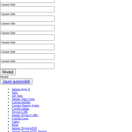
Consent Info
Consent Info
Consent Info
Consent Info
Consent Info
Consent Info
Consent Info
Modeļi
Modeļi
Jauni automobiļi
Jaunais Aygo X
Yaris
GR Yaris
Jaunais Yaris Cross
Corolla hečbeks
Corolla Touring Sports
Corolla sedans
Toyota C-HR
Jaunais Toyota C-HR+
Corolla Cross
Camry
Mirai
Jaunais Toyota bZ4X
Jaunais Toyota bZ4X Touring