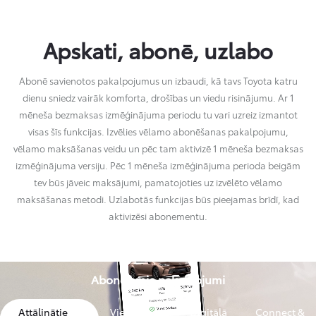
Apskati, abonē, uzlabo
Abonē savienotos pakalpojumus un izbaudi, kā tavs Toyota katru
dienu sniedz vairāk komforta, drošības un viedu risinājumu. Ar 1
mēneša bezmaksas izmēģinājuma periodu tu vari uzreiz izmantot
visas šīs funkcijas. Izvēlies vēlamo abonēšanas pakalpojumu,
vēlamo maksāšanas veidu un pēc tam aktivizē 1 mēneša bezmaksas
izmēģinājuma versiju. Pēc 1 mēneša izmēģinājuma perioda beigām
tev būs jāveic maksājumi, pamatojoties uz izvēlēto vēlamo
maksāšanas metodi. Uzlabotās funkcijas būs pieejamas brīdī, kad
aktivizēsi abonementu.
Abonējamie pakalpojumi
Attālinātie
Viedais
Digitālā
Connect &