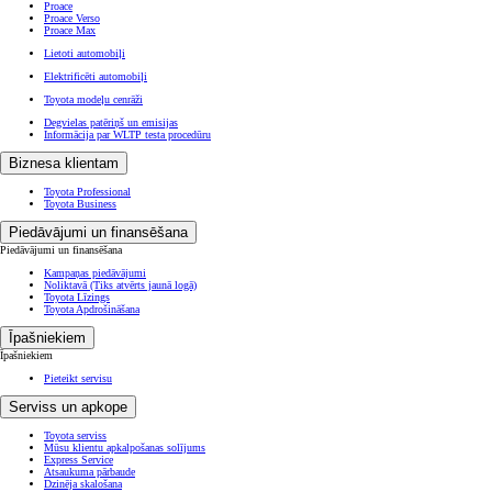
Proace
Proace Verso
Proace Max
Lietoti automobiļi
Elektrificēti automobiļi
Toyota modeļu cenrāži
Degvielas patēriņš un emisijas
Informācija par WLTP testa procedūru
Biznesa klientam
Toyota Professional
Toyota Business
Piedāvājumi un finansēšana
Piedāvājumi un finansēšana
Kampaņas piedāvājumi
Noliktavā
(Tiks atvērts jaunā logā)
Toyota Līzings
Toyota Apdrošināšana
Īpašniekiem
Īpašniekiem
Pieteikt servisu
Serviss un apkope
Toyota serviss
Mūsu klientu apkalpošanas solījums
Express Service
Atsaukuma pārbaude
Dzinēja skalošana