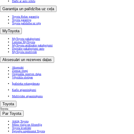
Darbi ar auto stiklu
Garantija un palīdzība uz ceļa
Toyota Relax garantija
Toyota garantija
Toyota palīdzība uz ceļa
MyToyota
MyToyota pakalpojumi
Lietotne MyToyota
MyToyota attālinātie pakalpojumi
Digitālie pakalpojumi auto
MyToyota multivide
Aksesuāri un rezerves daļas
Aksesuāri
Ziemas riteņi
Oriģinālās rezerves daļas
Vējstikla slotiņas
Īpašnieka rokasgrāmata
Karšu atjauninājumi
Multivides atjauninājums
Toyota
Toyota
Par Toyota
Atklāj Toyota
Mūsu vīzija un filozofija
Toyota kvalitāte
Ilgtspēja uzņēmumā Toyota