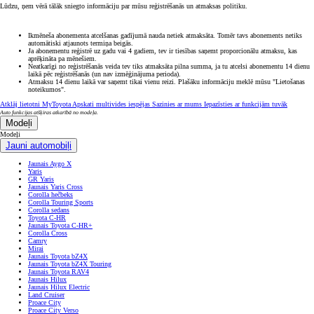
Lūdzu, ņem vērā tālāk sniegto informāciju par mūsu reģistrēšanās un atmaksas politiku.
Ikmēneša abonementa atcelšanas gadījumā nauda netiek atmaksāta. Tomēr tavs abonements netiks
automātiski atjaunots termiņa beigās.
Ja abonementu reģistrē uz gadu vai 4 gadiem, tev ir tiesības saņemt proporcionālu atmaksu, kas
aprēķināta pa mēnešiem.
Neatkarīgi no reģistrēšanās veida tev tiks atmaksāta pilna summa, ja tu atcelsi abonementu 14 dienu
laikā pēc reģistrēšanās (un nav izmēģinājuma perioda).
Atmaksu 14 dienu laikā var saņemt tikai vienu reizi. Plašāku informāciju meklē mūsu "Lietošanas
noteikumos".
Atklāj lietotni MyToyota
Apskati multivides iespējas
Sazinies ar mums
Iepazīsties ar funkcijām tuvāk
Auto funkcijas atšķiras atkarībā no modeļa.
Modeļi
Modeļi
Jauni automobiļi
Jaunais Aygo X
Yaris
GR Yaris
Jaunais Yaris Cross
Corolla hečbeks
Corolla Touring Sports
Corolla sedans
Toyota C-HR
Jaunais Toyota C-HR+
Corolla Cross
Camry
Mirai
Jaunais Toyota bZ4X
Jaunais Toyota bZ4X Touring
Jaunais Toyota RAV4
Jaunais Hilux
Jaunais Hilux Electric
Land Cruiser
Proace City
Proace City Verso