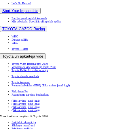
Let's Go Beyond
Start Your Impossible
Baltijas paralimpiskā komanda
Mēs atbalstām Speciālās olimpiskās spēles
TOYOTA GAZOO Racing
WRC
Dakaras rallijs
WEC
Toyota T-Mate
Toyota un apkārtējā vide
Toyota vides izaicinājumi 2050
Vispasaules vidējā termiņa mērķi 2030
Toyota Baltic AS vides principi
Toyota zīmola e-veikals
Toyota jaunumi
Remontdarbnīcām (ENG)
(Tiks atvērts jaunā logā)
Piekļūstamība
Paziņojums par datu kopīgošanu
(Tiks atvērts jaunā logā)
(Tiks atvērts jaunā logā)
(Tiks atvērts jaunā logā)
(Tiks atvērts jaunā logā)
Visas tiesības aizsargātas. © Toyota 2026
Juridiskā informācija
Sīkdatņu iestatījumi
Privātuma politika