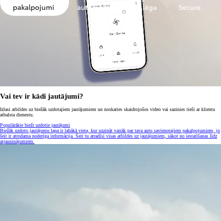
pakalpojumi
automobilis
atslēga
Secure
Vai tev ir kādi jautājumi?
Izlasi atbildes uz biežāk uzdotajiem jautājumiem un noskaties skaidrojošos video vai sazinies tieši ar klientu
atbalsta dienestu.
Populārākie bieži uzdotie jautājumi
Biežāk uzdoto jautājumu lapa ir labākā vieta, kur uzzināt vairāk par tava auto savienotajiem pakalpojumiem, jo
šeit ir atrodama noderīga informācija. Šeit tu atradīsi visas atbildes uz jautājumiem, sākot no iestatīšanas līdz
atjauninājumiem.