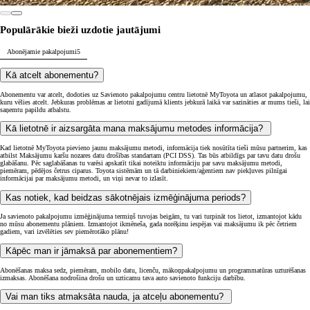
Populārākie bieži uzdotie jautājumi
Abonējamie pakalpojumi
5
Kā atcelt abonementu?
Abonementu var atcelt, dodoties uz Savienoto pakalpojumu centru lietotnē MyToyota un atlasot pakalpojumu,
kuru vēlies atcelt. Jebkuras problēmas ar lietotni gadījumā klients jebkurā laikā var sazināties ar mums tieši, lai
saņemtu papildu atbalstu.
Kā lietotnē ir aizsargāta mana maksājumu metodes informācija?
Kad lietotnē MyToyota pievieno jaunu maksājumu metodi, informācija tiek nosūtīta tieši mūsu partnerim, kas
atbilst Maksājumu karšu nozares datu drošības standartam (PCI DSS). Tas būs atbildīgs par tavu datu drošu
glabāšanu. Pēc saglabāšanas tu varēsi apskatīt tikai noteiktu informāciju par savu maksājumu metodi,
piemēram, pēdējos četrus ciparus. Toyota sistēmām un tā darbiniekiem/aģentiem nav piekļuves pilnīgai
informācijai par maksājumu metodi, un viņi nevar to izlasīt.
Kas notiek, kad beidzas sākotnējais izmēģinājuma periods?
Ja savienoto pakalpojumu izmēģinājuma termiņš tuvojas beigām, tu vari turpināt tos lietot, izmantojot kādu
no mūsu abonementu plāniem. Izmantojot ikmēneša, gada norēķinu iespējas vai maksājumu ik pēc četriem
gadiem, vari izvēlēties sev piemērotāko plānu!
Kāpēc man ir jāmaksā par abonementiem?
Abonēšanas maksa sedz, piemēram, mobilo datu, licenču, mākoņpakalpojumu un programmatūras uzturēšanas
izmaksas. Abonēšana nodrošina drošu un uzticamu tava auto savienoto funkciju darbību.
Vai man tiks atmaksāta nauda, ja atceļu abonementu?