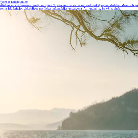
Video ar norādījumiem
Ātrākais un vienkāršākais veids, kā izprast Toyota multivides un savienoto pakalpojumu darbību. Mūsu soli pa
solim izklāstītajos videoklipos nav liekas informācijas un žargona. Ātri uzzini to, ko vēlies zināt.