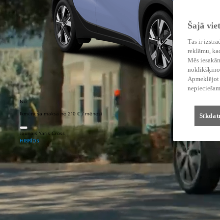
Šajā vie
Tās ir izstr
reklāmu, kad
Mēs iesakām 
noklikšķinot
Apmeklējot v
nepieciešam
No
Ikmēneša maksa no 210 € / mēnesī
Sīkdat
Jaunais Yaris Cross
HIBRĪDS