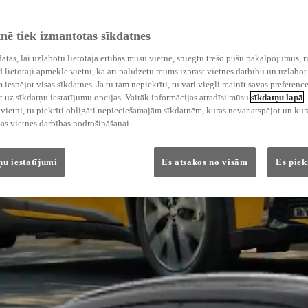
tnē tiek izmantotas sīkdatnes
ādātas, lai uzlabotu lietotāja ērtības mūsu vietnē, sniegtu trešo pušu pakalpojumus, r
 lietotāji apmeklē vietni, kā arī palīdzētu mums izprast vietnes darbību un uzlabot 
iespējot visas sīkdatnes. Ja tu tam nepiekrīti, tu vari viegli mainīt savas preference
 uz sīkdatņu iestatījumu opcijas. Vairāk informācijas atradīsi mūsu
sīkdatņu lapā
.
ietni, tu piekrīti obligāti nepieciešamajām sīkdatnēm, kuras nevar atspējot un kura
as vietnes darbības nodrošināšanai.
ņu iestatījumi
Es atsakos no visām
Es piek