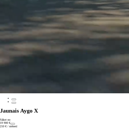
Jaunais Aygo X
Sākot no
19 900 €
210 € / mēnesī