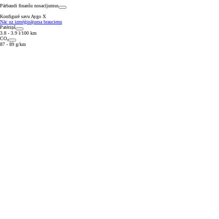
Pārbaudi finanšu nosacījumus
Konfigurē savu Aygo X
Nāc uz izmēģinājuma braucienu
Patēriņš
3.8 - 3.9 l/100 km
CO₂
87 - 89 g/km