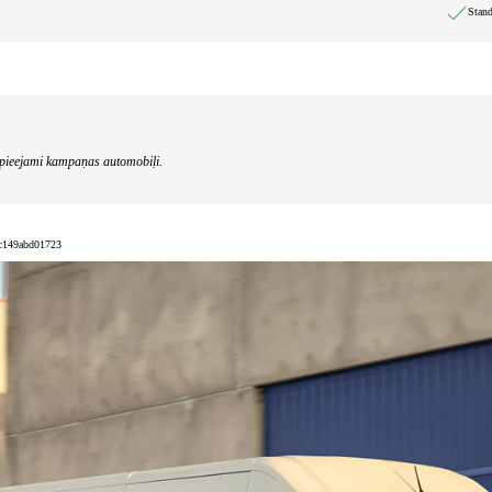
Stand
r pieejami kampaņas automobiļi.
-c149abd01723