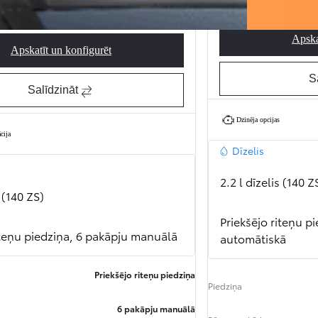
430 € / mēnesī
esī
Apska
Apskatīt un konfigurēt
Proace Max Professional
S
Salīdzināt
Dzinēja opcijas
cija
Dīzelis
2.2 l dīzelis (140 Z
s (140 ZS)
Priekšējo riteņu p
iteņu piedziņa, 6 pakāpju manuālā
automātiskā
Priekšējo riteņu piedziņa
Piedziņa
6 pakāpju manuālā