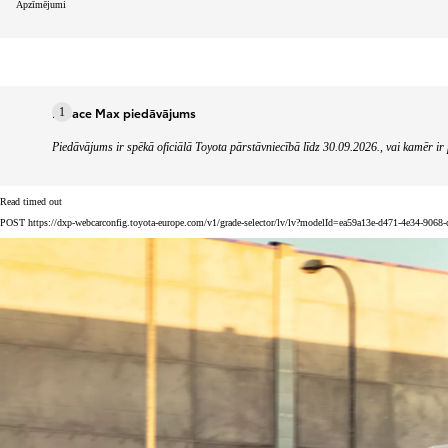
Apzīmējumi
Proace Max piedāvājums
1
Piedāvājums ir spēkā oficiālā Toyota pārstāvniecībā līdz 30.09.2026., vai kamēr i
Read timed out
POST https://dxp-webcarconfig.toyota-europe.com/v1/grade-selector/lv/lv?modelId=ea59a13e-d471-4e34-9068