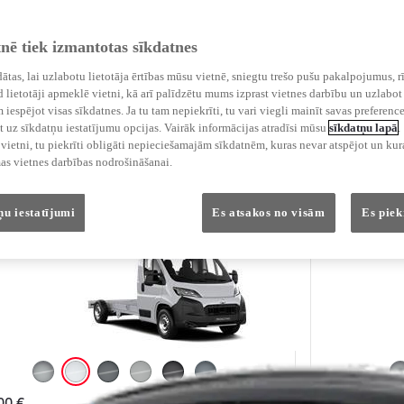
zelis
Dīzelis
tnē tiek izmantotas sīkdatnes
ādātas, lai uzlabotu lietotāja ērtības mūsu vietnē, sniegtu trešo pušu pakalpojumus, r
ace Max Professional
Proace M
 lietotāji apmeklē vietni, kā arī palīdzētu mums izprast vietnes darbību un uzlabot 
iespējot visas sīkdatnes. Ja tu tam nepiekrīti, tu vari viegli mainīt savas preference
 uz sīkdatņu iestatījumu opcijas. Vairāk informācijas atradīsi mūsu
sīkdatņu lapā
.
a šasija L3 3.5T HD, 2 durvis
Rāmja šasi
ietni, tu piekrīti obligāti nepieciešamajām sīkdatnēm, kuras nevar atspējot un kura
as vietnes darbības nodrošināšanai.
ņu iestatījumi
Es atsakos no visām
Es piek
Metallic Silver (KCA)
Icy White (EPR)
Anthracite Grey (EAB)
Misty Grey (EAK)
Black Opal (EEA)
Stormy Grey (EZW)
00 €
37 950 €