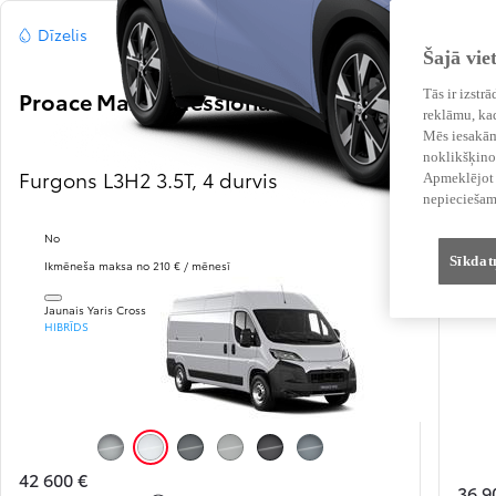
Dīzelis
Dī
Šajā vie
Tās ir izstr
Proace Max Professional
Pro
reklāmu, kad
Mēs iesakām 
noklikšķinot
Furgons L3H2 3.5T, 4 durvis
Rāmj
Apmeklējot v
nepieciešam
No
Sīkdat
Ikmēneša maksa no 210 € / mēnesī
Jaunais Yaris Cross
HIBRĪDS
Metallic Silver (KCA)
Icy White (EPR)
Anthracite Grey (EAB)
Misty Grey (EAK)
Black Opal (EEA)
Stormy Grey (EZW)
42 600 €
36 9