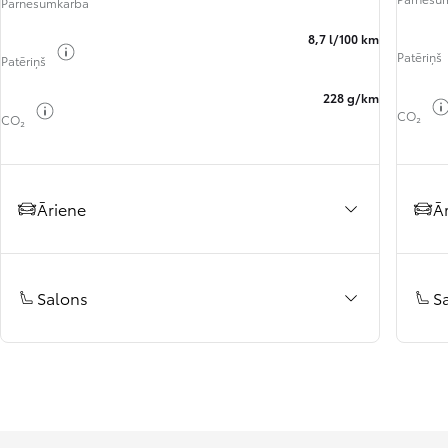
Pārnesumkārba
8,7 l/100 km
Pārslēgt degvielas informāciju
Patēriņš
Patēriņš
228 g/km
Pārslēgt degvielas informāciju
CO₂
CO₂
Āriene
Ā
Salons
S