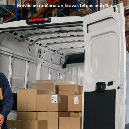
Kravas iekraušana un kravas telpas ietilpība