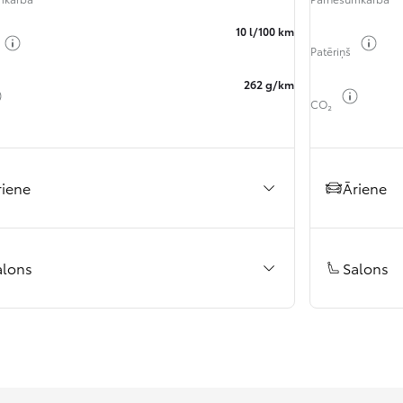
10 l/100 km
Pārslēgt degvielas informāciju
Pārs
Patēriņš
262 g/km
Pārslēgt degvielas informāciju
Pārslēgt
CO₂
riene
Āriene
alons
Salons