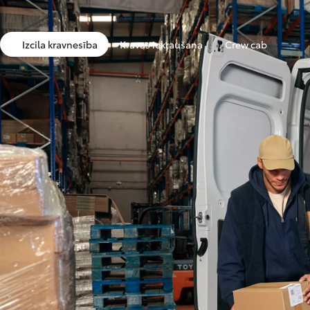
No
Ikmēneša maksa no 272 € / mēnesī
Izcila kravnesība
Kravas iekraušana
Crew cab
Toyota bZ4X
ELEKTRĪBA