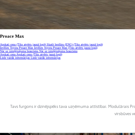
Ikmēneša maksa no 201 € / mēnesī
Corolla Cross
HIBRĪDS
Proace Max
Apskati cenu
(Tiks atvērts jaunā logā)
Skatīt brošūru (ENG)
(Tiks atvērts jaunā logā)
Izvēlies Toyota Proace Max
Izvēlies Toyota Proace Max
(Tiks atvērts jaunā logā)
Nāc uz izmēģinājuma braucienu
Nāc uz izmēģinājuma braucienu
Apskati cenu
Apskati cenu
(Tiks atvērts jaunā logā)
Lūdz vairāk informācijas
Lūdz vairāk informācijas
Tavs furgons ir dzinējspēks tava uzņēmuma attīstībai. Modulārais Pro
virsbūves v