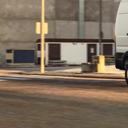
No 24 500 €
Corolla sedans
HIBRĪDS
No