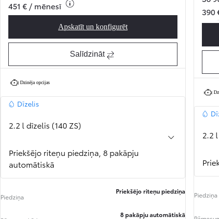
451 € / mēnesī
390 
Apskatīt un konfigurēt
Proace Max Professional
Salīdzināt
Dzinēja opcijas
Dz
Dīzelis
Dī
2.2 l dīzelis (140 ZS)
2.2 l
Priekšējo riteņu piedziņa, 8 pakāpju
Prie
automātiskā
Priekšējo riteņu piedziņa
Piedziņa
Piedziņa
8 pakāpju automātiskā
Pārnesu