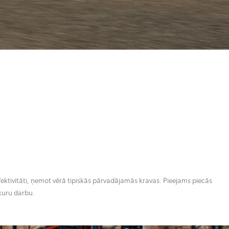
fektivitāti, ņemot vērā tipiskās pārvadājamās kravas. Pieejams piecās
bkuru darbu.