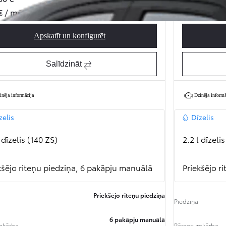
€ / mēnesī
402 € / mēn
Apskatīt un konfigurēt
Proace Max Professional
Salīdzināt
inēja informācija
Dzinēja informā
zelis
Dīzelis
 dīzelis (140 ZS)
2.2 l dīzeli
kšējo riteņu piedziņa, 6 pakāpju manuālā
Priekšējo r
Priekšējo riteņu piedziņa
Piedziņa
6 pakāpju manuālā
mkārba
Pārnesumkārba