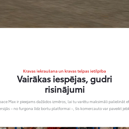
Kravas iekraušana un kravas telpas ietilpība
Vairākas iespējas, gudri
risinājumi
ace Max ir pieejams dažādos izmēros, lai tu varētu maksimāli palielināt e
ersijās – no furgona līdz bortu platformai –, šis komercauto var paveikt je