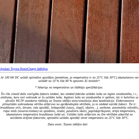
Apskati Toyota HomeCharge lādētājus
Ar 100 kW DC uzlādi optimālos apstākļos (piemēram, ja temperatūra ir no 25°C līdz 30°C) akumulatoru var
uzlādēt no 10 % līdz 80 % aptuveni 45 minūtēs*.
* Atkarīgs no temperatūras un lādētāja specifikācijas.
Šis rīks simulē dažu svarīgāko faktoru ietekmi, kas ietekmē faktisko uzlādes laiku un iegūto sniedzamību, t.i.,
attālumu, kuru vari nobraukt ar šo uzlādes laiku. Iegūtais laiks un sniedzamība ir aplēses; tās ir balstītas uz
oficiālo WLTP standarta rādītāju un Toyota iekšējo testu/simulāciju datu kombināciju. Elektromotora
pilnuzlādes nobraukuma vērtība atšķirsies no aprēķinātajām vērtībām, jo to ietekmē vairāki faktori. Tie ir:
braukšanas stils, ātrums, ceļa apstākļi, laikapstākļi (sauss, slapjš, vējains...), satiksme, automobiļa stāvoklis,
riepu veids (vasaras/ziemas) un spiediens, slodze, pasažieru skaits, papildaprīkojums, ārējā temperatūra,
akumulatora temperatūra braukšanas laikā utt. Uzlādes laiks atšķirsies no šīm vērtībām atkarībā no
vairākiem ārējiem faktoriem; optimālie uzlādes apstākļi ietver temperatūru no 25°C līdz 30°C.
Datu avots: Toyota iekšējie dati