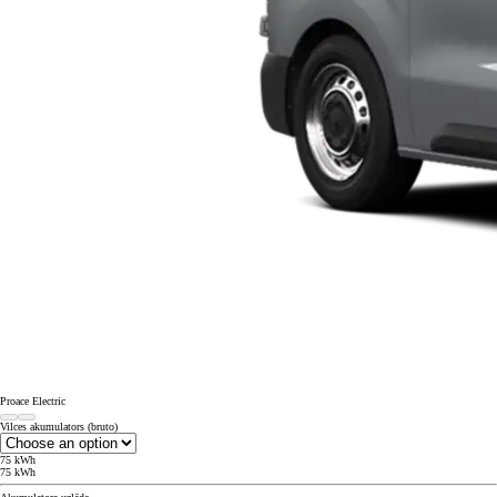
Proace Electric
Vilces akumulators (bruto)
75 kWh
75 kWh