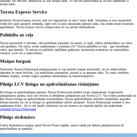
sasniegti 185 000 km, atkarībā no tā, kas iestājas ātrāk. Tu vari būt pārliecināts(-a), ka tavs uzņēmums ir
drošās rokās.
Toyota Express Service
Izvēloties Toyota Express servisu, mēs tevi atgriezīsim uz ceļa 2 reizes ātrāk. Vienlaikus ar tavu automobili
strādā divi īpaši apmācīti mehāniķi, tāpēc mēs uz pusi samazinām apkopes laiku, kas nerada tavam biznesam
papildrūpes. Toyota Express serviss ietaupa laiku tev un taviem darbiniekiem.
Palīdzība uz ceļa
Toyota automobiļi ir uzticami, taču problēmas joprojām var rasties, jo īpaši, sliktos laikapstākļos vai slikta
ceļa apstākļos. Par laimi, tavam uzņēmumam ir pieejama 24/7 Toyota palīdzība uz ceļa – gan uzturēšanās
valstī, gan ārzemēs. Tā attiecas uz palīdzību saplīšanas gadījumā, automobiļa evakuāciju un izmitināšanu
viesnīcā, ja tev tas ir nepieciešams.
Maiņas furgoni
Pateicoties Toyota Professional pakalpojumam tu vari pieteikt maiņas automobili, lai tev nekad nebūtu
jāatsakās no savas brīvības. Lai nodrošinātu pieejamību, piesaki to uz apkopes laiku. Tu varēsi izvēlēties
dažādas iespējas, tostarp vieglos pasažieru automobiļus un komerctransportu.
Pilnīgs LCV līzinga un apdrošināšanas risinājums
Kā līzinga un apdrošināšanas partneris Toyota Professional piedāvā tavam uzņēmumam visaptverošu
pakalpojumu punktu, kurā vari vērsties ar jebkādiem jautājumiem par Toyota LCV. Vai tā būtu profesionāla un
ātra Toyota līzinga un apdrošināšanas formalizēšana, Toyota apdrošināšanas atlīdzību izskatīšana, augstākā
līmeņa remonts vai citi ar līzingu un apdrošināšanu saistīti jautājumi. Toyota Professional vienmēr ir tava
uzņēmuma rīcībā – lai tu vari baudīt sirdsmieru un tavs bizness var turpināt darbību bez aizķeršanās.
Apmeklē Toyota Professional
Pilnīgs sirdsmiers
Uzzini finansējuma iespējas jaunā Toyota Proace iegādei, uzzini vairāk par tādiem pakalpojumiem kā
apdrošināšana un garantija.