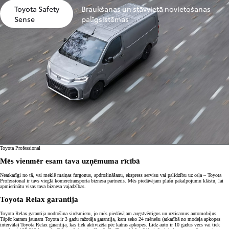
Toyota Safety
Braukšanas un stāvvietā novietošanas
Sense
palīgsistēmas
Toyota Professional
Mēs vienmēr esam tava uzņēmuma rīcībā
Neatkarīgi no tā, vai meklē maiņas furgonus, apdrošināšanu, ekspress servisu vai palīdzību uz ceļa – Toyota
Professional ir tavs vieglā komerctransporta biznesa partneris. Mēs piedāvājam plašu pakalpojumu klāstu, lai
apmierinātu visas tava biznesa vajadzības.
Toyota Relax garantija
Toyota Relax garantija nodrošina sirdsmieru, jo mēs piedāvājam augstvērtīgus un uzticamus automobiļus.
Tāpēc katram jaunam Toyota ir 3 gadu ražotāja garantija, kam seko 24 mēnešu (atkarībā no modeļa apkopes
intervāla) Toyota Relax garantija, kas tiek aktivizēta pēc katras apkopes. Līdz auto ir 10 gadus vecs vai tiek