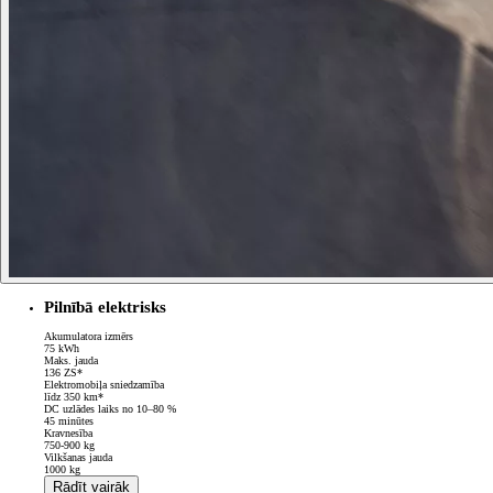
Pilnībā elektrisks
Akumulatora izmērs
75 kWh
Maks. jauda
136 ZS*
Elektromobiļa sniedzamība
līdz 350 km*
DC uzlādes laiks no 10–80 %
45 minūtes
Kravnesība
750-900 kg
Vilkšanas jauda
1000 kg
Rādīt vairāk