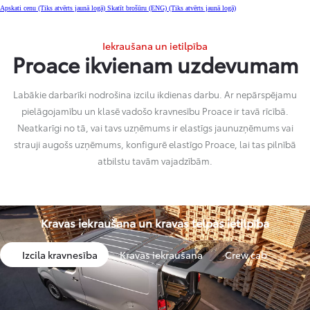
Apskati cenu
(Tiks atvērts jaunā logā)
Skatīt brošūru (ENG)
(Tiks atvērts jaunā logā)
Iekraušana un ietilpība
Proace ikvienam uzdevumam
Labākie darbarīki nodrošina izcilu ikdienas darbu. Ar nepārspējamu
pielāgojamību un klasē vadošo kravnesību Proace ir tavā rīcībā.
Neatkarīgi no tā, vai tavs uzņēmums ir elastīgs jaunuzņēmums vai
strauji augošs uzņēmums, konfigurē elastīgo Proace, lai tas pilnībā
atbilstu tavām vajadzībām.
Kravas iekraušana un kravas telpas ietilpība
Izcila kravnesība
Kravas iekraušana
Crew cab