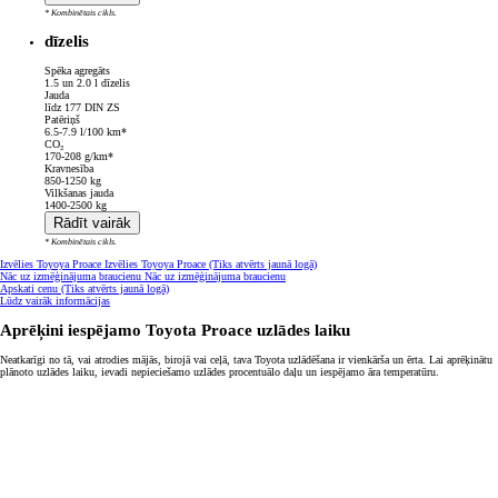
* Kombinētais cikls.
dīzelis
Spēka agregāts
1.5 un 2.0 l dīzelis
Jauda
līdz 177 DIN ZS
Patēriņš
6.5-7.9 l/100 km*
CO₂
170-208 g/km*
Kravnesība
850-1250 kg
Vilkšanas jauda
1400-2500 kg
Rādīt vairāk
* Kombinētais cikls.
Izvēlies Toyoya Proace
Izvēlies Toyoya Proace
(Tiks atvērts jaunā logā)
Nāc uz izmēģinājuma braucienu
Nāc uz izmēģinājuma braucienu
Apskati cenu
(Tiks atvērts jaunā logā)
Lūdz vairāk informācijas
Aprēķini iespējamo Toyota Proace uzlādes laiku
Neatkarīgi no tā, vai atrodies mājās, birojā vai ceļā, tava Toyota uzlādēšana ir vienkārša un ērta. Lai aprēķinātu
plānoto uzlādes laiku, ievadi nepieciešamo uzlādes procentuālo daļu un iespējamo āra temperatūru.