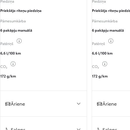
Piedziņa
Piedziņa
Priekšējo riteņu piedziņa
Priekšējo riteņu piedzi
Pārnesumkārba
Pārnesumkārba
6 pakāpju manuālā
6 pakāpju manuālā
Pārslēgt degvielas informāciju
Pārslēgt 
Patēriņš
Patēriņš
6,6 l/100 km
6,6 l/100 km
Pārslēgt degvielas informāciju
Pārslēgt degv
CO₂
CO₂
172 g/km
172 g/km
Āriene
Āriene
Salons
Salons