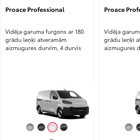
Proace Professional
Proace Prof
Vidēja garuma furgons ar 180
Vidēja garum
grādu leņķī atveramām
grādu leņķī 
aizmugures durvīm, 4 durvis
aizmugures d
Metallic Silver (KCA)
Metallic Black (KTV)
Icy White (EPR)
Titanium Grey (KKJ)
Metallic