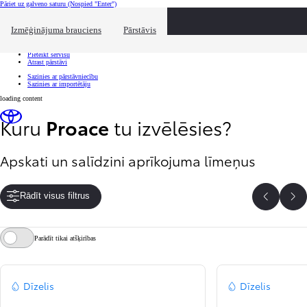
Pāriet uz galveno saturu
(Nospied "Enter")
Ātrā atlase
Uzklikšķini, lai aizvērtu pārklājumu
Izmēģinājuma brauciens
Pārstāvis
Ātrā atlase
Nāc uz izmēģinājuma braucienu
Pieteikt servisu
Atrast pārstāvi
Sazinies ar pārstāvniecību
Sazinies ar importētāju
loading content
Kuru
Proace
tu izvēlēsies?
Apskati un salīdzini aprīkojuma līmeņus
Rādīt visus filtrus
Atpakaļ
Uz
Parādīt tikai atšķirības
Dīzelis
Dīzelis