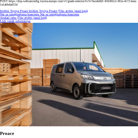
POST https://dxp-webcarconfig.toyota-europe.com/v1/grade-selector/lv/lv?modelId=456305c2-361e-4c72-beac-
1a1abbdad15d
Izvēlies Toyoya Proace
Izvēlies Toyoya Proace
(Tiks atvērts jaunā logā)
Nāc uz izmēģinājuma braucienu
Nāc uz izmēģinājuma braucienu
Apskati cenu
(Tiks atvērts jaunā logā)
Lūdz vairāk informācijas
Proace