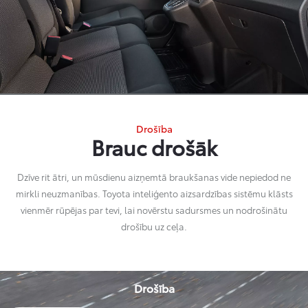
Drošība
Brauc drošāk
Dzīve rit ātri, un mūsdienu aizņemtā braukšanas vide nepiedod ne
mirkli neuzmanības. Toyota inteliģento aizsardzības sistēmu klāsts
vienmēr rūpējas par tevi, lai novērstu sadursmes un nodrošinātu
drošību uz ceļa.
Drošība