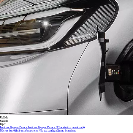
Uzlāde
Uzlāde
Izpēti
Izvēlies Toyoya Proace
Izvēlies Toyoya Proace
(Tiks atvērts jaunā logā)
Nāc uz izmēģinājuma braucienu
Nāc uz izmēģinājuma braucienu