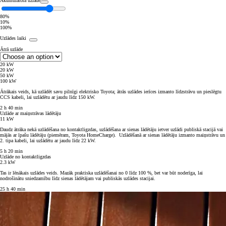
Akumulatora uzlāde
80%
10%
100%
Uzlādes laiki
Ātrā uzlāde
20 kW
20 kW
50 kW
100 kW
Ātrākais veids, kā uzlādēt savu pilnīgi elektrisko Toyota; ātrās uzlādes ierīces izmanto līdzstrāvu un pieslēgtu
CCS kabeli, lai uzlādētu ar jaudu līdz 150 kW.
2 h 40 min
Uzlāde ar maiņstrāvas lādētāju
11 kW
Daudz ātrāka nekā uzlādēšana no kontaktligzdas, uzlādēšana ar sienas lādētāju ietver uzlādi publiskā stacijā vai
mājās ar īpašu lādētāju (piemēram, Toyota HomeCharge). Uzlādēšanā ar sienas lādētāju izmanto maiņstrāvu un
2. tipa kabeli, lai uzlādētu ar jaudu līdz 22 kW.
5 h 20 min
Uzlāde no kontaktligzdas
2.3 kW
Tas ir lēnākais uzlādes veids. Mazāk praktiska uzlādēšanai no 0 līdz 100 %, bet var būt noderīga, lai
nodrošinātu sniedzamību līdz sienas lādētājam vai publiskās uzlādes stacijai.
25 h 40 min