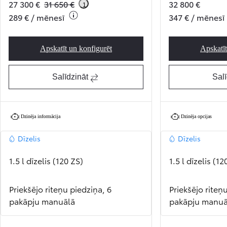
27 300 €
31 650 €
32 800 €
1
289 € / mēnesī
347 € / mēnesī
Apskatīt un konfigurēt
Apskatīt
Proace Professional
Salīdzināt
Salī
Dzinēja informācija
Dzinēja opcijas
Dīzelis
Dīzelis
1.5 l dīzelis (120 ZS)
1.5 l dīzelis (12
Priekšējo riteņu piedziņa, 6
Priekšējo riteņ
pakāpju manuālā
pakāpju manuā