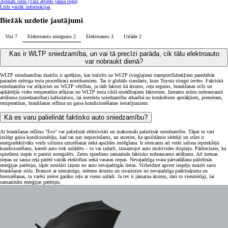
Apskati cenu
(Tiks atvērts jaunā logā)
Lūdz vairāk informācijas
Biežāk uzdotie jautājumi
Visi
7
Elektroauto sniegums
2
Elektroauto
3
Uzlāde
2
Kas ir WLTP sniedzamība, un vai tā precīzi parāda, cik tālu elektroauto
var nobraukt dienā?
WLTP sniedzamības skaitlis ir aprēķins, kas balstīts uz WLTP (vieglajiem transportlīdzekļiem paredzētās
pasaules mēroga testa procedūras) noteikumiem. Tas ir globāls standarts, kuru Toyota stingri ievēro. Faktiskā
sniedzamība var atšķirties no WLTP vērtības, ja tādi faktori kā ātrums, ceļa segums, braukšanas stils un
apkārtējās vides temperatūra atšķiras no WLTP testa ciklā norādītajiem faktoriem. Izmanto mūsu nobraucamā
attāluma (sniedzamības) kalkulatoru, lai noteiktu sniedzamību atkarībā no konkrētiem apstākļiem, piemēram,
temperatūras, braukšanas režīma un gaisa kondicionēšanas iestatījumiem.
Kā es varu palielināt faktisko auto sniedzamību?
Ar braukšanas režīmu "Eco" var palielināt efektivitāti un maksimāli palielināt sniedzamību. Tāpat tu vari
izslēgt gaisa kondicionētāju, kad tas nav nepieciešams, un atceries, ka apsildāmie sēdekļi un stūre ir
energoefektīvāks veids siltuma uzturēšanai nekā apsildes ieslēgšana. Ir ieteicams arī veikt salona iepriekšēju
kondicionēšanu, kamēr auto tiek uzlādēts – to var izdarīt, izmantojot auto multivides displeju. Pārliecinies, ka
spiediens riepās ir pareizi noregulēts. Zems spiediens samazinās faktisko nobraucamo attālumu. Arī ziemas
riepas uz sausa ceļa patērē vairāk elektrības nekā vasaras riepas. Nevajadzīga svara pārvadāšana palielinās
enerģijas patēriņu, tāpēc noteikti izņem no auto nevajadzīgās lietas. Visbeidzot apsver iespēju mainīt savu
braukšanas stilu. Braucot ar nemainīgu, mērenu ātrumu un izvairoties no nevajadzīga paātrinājuma un
bremzēšanas, tu varēsi mērot garāku ceļu ar vienu uzlādi. Ja tev ir jāmaina ātrums, dari to vienmērīgi, lai
samazinātu enerģijas patēriņu.