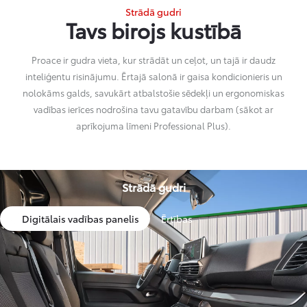
Strādā gudri
Tavs birojs kustībā
Proace ir gudra vieta, kur strādāt un ceļot, un tajā ir daudz
inteliģentu risinājumu. Ērtajā salonā ir gaisa kondicionieris un
nolokāms galds, savukārt atbalstošie sēdekļi un ergonomiskas
vadības ierīces nodrošina tavu gatavību darbam (sākot ar
aprīkojuma līmeni Professional Plus).
Strādā gudri
Digitālais vadības panelis
Ērtības