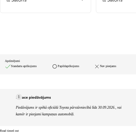
Apzīmējumi
Standarta aprīkojums
Papildaprīkojums
Nav pieejams
Proace piedāvājums
1
Piedāvājums ir spēkā oficiālā Toyota pārstāvniecībā līdz 30.09.2026., vai
kamēr ir pieejami kampaņas automobiļi.
Read timed out