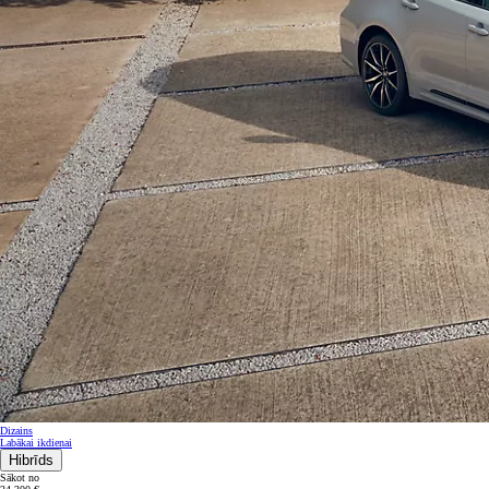
Dizains
Labākai ikdienai
Hibrīds
Sākot no