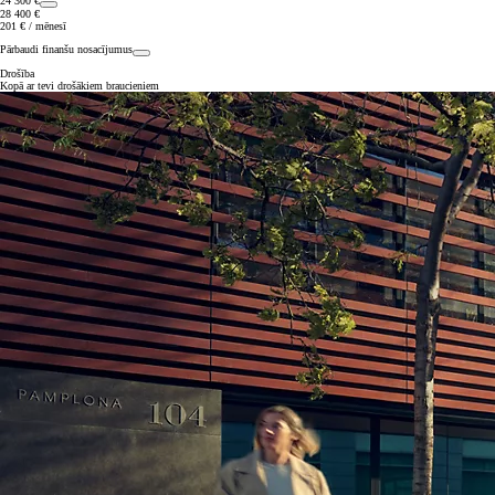
24 300 €
28 400 €
201 € / mēnesī
Pārbaudi finanšu nosacījumus
Drošība
Kopā ar tevi drošākiem braucieniem