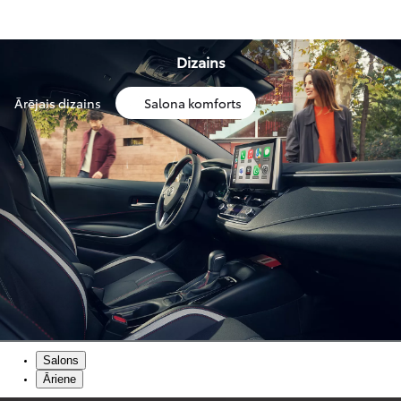
Dizains
Ārējais dizains
Salona komforts
Salons
Āriene