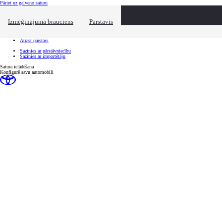
(Nospied "Enter")
Pāriet uz galveno saturu
Ātrā atlase
Ātrā atlase
Izmēģinājuma brauciens
Pārstāvis
Uzklikšķini, lai aizvērtu pārklājumu
Nāc uz izmēģinājuma braucienu
Pieteikt servisu
Atrast pārstāvi
Sazinies ar pārstāvniecību
Sazinies ar importētāju
Satura ielādēšana
Konfigurē savu automobili
Active