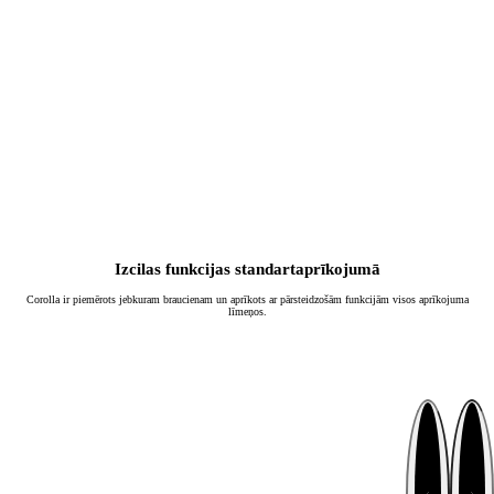
Izcilas funkcijas standartaprīkojumā
Corolla ir piemērots jebkuram braucienam un aprīkots ar pārsteidzošām funkcijām visos aprīkojuma
līmeņos.
Nākamais