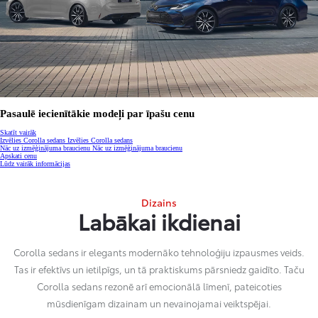
Pasaulē iecienītākie modeļi par īpašu cenu
Skatīt vairāk
(Tiks atvērts jaunā logā)
Izvēlies Corolla sedans
Izvēlies Corolla sedans
Nāc uz izmēģinājuma braucienu
Nāc uz izmēģinājuma braucienu
(Tiks atvērts jaunā logā)
Apskati cenu
Lūdz vairāk informācijas
Dizains
Labākai ikdienai
Corolla sedans ir elegants modernāko tehnoloģiju izpausmes veids.
Tas ir efektīvs un ietilpīgs, un tā praktiskums pārsniedz gaidīto. Taču
Corolla sedans rezonē arī emocionālā līmenī, pateicoties
mūsdienīgam dizainam un nevainojamai veiktspējai.