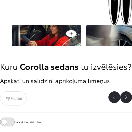
Iepriekšēj
Braukšana nekad nav bijusi
Open card
vienkāršāka
Drošība pirmajā viet
Kuru
Corolla sedans
tu izvēlēsies?
Apskati un salīdzini aprīkojuma līmeņus
Visi filtri
Atpakaļ
Uz
Parādīt tikai atšķirības