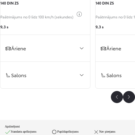
140 DIN ZS
140 DIN ZS
Pārslēgt degvielas informāciju
Paātrinājums no 0 līdz 100 km/h (sekundes)
Paātrinājums no 0 līdz
9,3 s
9,3 s
Āriene
Āriene
Salons
Salons
Atpakaļ
Uz
Apzīmējumi
Standarta aprīkojums
Papildaprīkojums
Nav pieejams