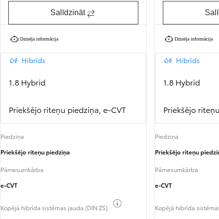
Salīdzināt
Salī
Dzinēja informācija
Dzinēja informācija
Hibrīds
Hibrīds
1.8 Hybrid
1.8 Hybrid
Priekšējo riteņu piedziņa, e-CVT
Priekšējo riteņ
Piedziņa
Piedziņa
Priekšējo riteņu piedziņa
Priekšējo riteņu piedzi
Pārnesumkārba
Pārnesumkārba
e-CVT
e-CVT
Pārslēgt degvielas informāciju
Kopējā hibrīda sistēmas jauda (DIN ZS)
Kopējā hibrīda sistēma