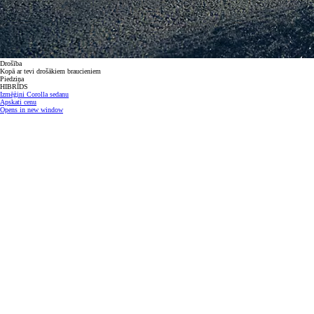
Drošība
Kopā ar tevi drošākiem braucieniem
Piedziņa
HIBRĪDS
Izmēģini Corolla sedanu
Apskati cenu
Opens in new window