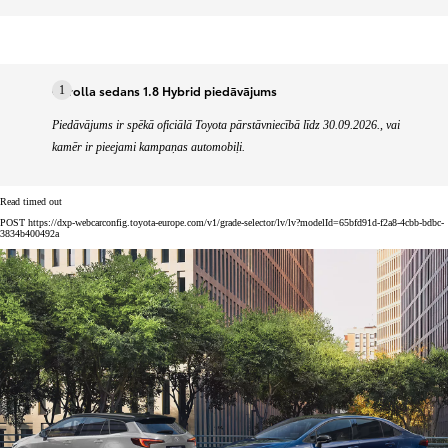
Corolla sedans 1.8 Hybrid piedāvājums
1
Piedāvājums ir spēkā oficiālā Toyota pārstāvniecībā līdz 30.09.2026., vai
kamēr ir pieejami kampaņas automobiļi.
Read timed out
POST https://dxp-webcarconfig.toyota-europe.com/v1/grade-selector/lv/lv?modelId=65bfd91d-f2a8-4cbb-bdbc-
3834b400492a