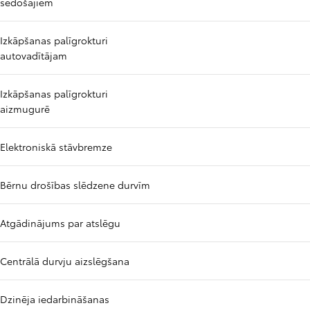
sēdošajiem
Izkāpšanas palīgrokturi
autovadītājam
Izkāpšanas palīgrokturi
aizmugurē
Elektroniskā stāvbremze
Bērnu drošības slēdzene durvīm
Atgādinājums par atslēgu
Centrālā durvju aizslēgšana
Dzinēja iedarbināšanas