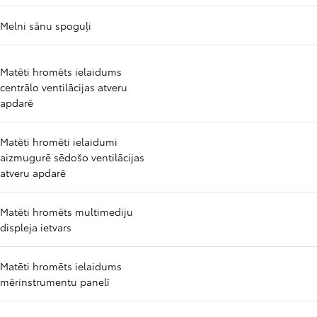
Melni sānu spoguļi
Matēti hromēts ielaidums
centrālo ventilācijas atveru
apdarē
Matēti hromēti ielaidumi
aizmugurē sēdošo ventilācijas
atveru apdarē
Matēti hromēts multimediju
displeja ietvars
Matēti hromēts ielaidums
mērinstrumentu panelī