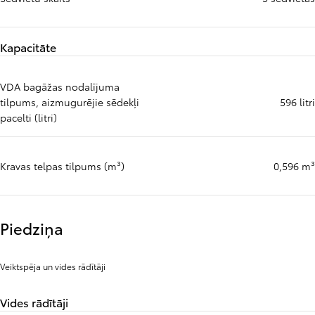
Kapacitāte
VDA bagāžas nodalījuma
tilpums, aizmugurējie sēdekļi
596 litri
pacelti (litri)
Kravas telpas tilpums (m³)
0,596 m³
Piedziņa
Veiktspēja un vides rādītāji
Vides rādītāji