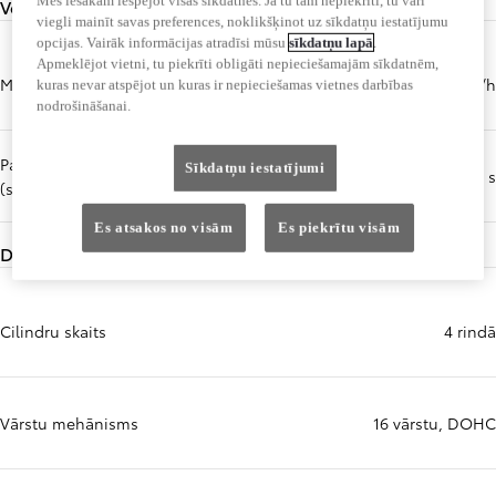
Mēs iesakām iespējot visas sīkdatnes. Ja tu tam nepiekrīti, tu vari
Veiktspēja
viegli mainīt savas preferences, noklikšķinot uz sīkdatņu iestatījumu
opcijas. Vairāk informācijas atradīsi mūsu
sīkdatņu lapā
.
Apmeklējot vietni, tu piekrīti obligāti nepieciešamajām sīkdatnēm,
Maksimālais ātrums (km/h)
180 km/h
kuras nevar atspējot un kuras ir nepieciešamas vietnes darbības
nodrošināšanai.
Paātrinājums no 0 līdz 100 km/h
Sīkdatņu iestatījumi
9,4 s
(sekundes)
Es atsakos no visām
Es piekrītu visām
Dzinējs
Cilindru skaits
4 rindā
Vārstu mehānisms
16 vārstu, DOHC