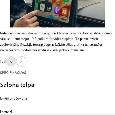
Iestati savu iecienītāko radiostaciju vai klausies savu braukšanas atskaņošanas
sarakstu, izmantojot 10,5 collu multivides displeju. Tā pārsteidzošie
audiovizuālie līdzekļi, tostarp augstas izšķirtspējas grafika un atsaucīgs
skārienekrāns, nodrošinās izcilu izklaidi jebkurā braucienā.
1 / 8
Iepriekšējais slaids
Nākamais slaids
SPECIFIKĀCIJAS
Salona telpa
Izmēri un sēdvietas
Izmēri