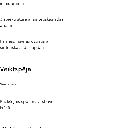
ielaidumiem
3 spieķu stūre ar sintētiskās ādas
apdari
Pārnesumsviras uzgalis ar
sintētiskās ādas apdari
Veiktspēja
Veiktspēja
Priekšējais spoilers virsbūves
krāsā