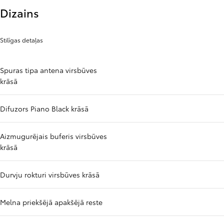
Dizains
Stilīgas detaļas
Spuras tipa antena virsbūves
krāsā
Difuzors Piano Black krāsā
Aizmugurējais buferis virsbūves
krāsā
Durvju rokturi virsbūves krāsā
Melna priekšējā apakšējā reste