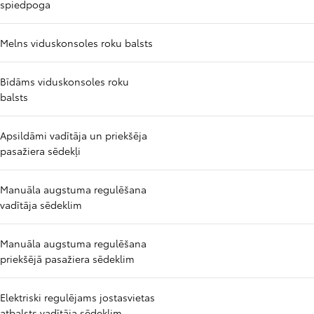
spiedpoga
Melns viduskonsoles roku balsts
Bīdāms viduskonsoles roku
balsts
Apsildāmi vadītāja un priekšēja
pasažiera sēdekļi
Manuāla augstuma regulēšana
vadītāja sēdeklim
Manuāla augstuma regulēšana
priekšējā pasažiera sēdeklim
Elektriski regulējams jostasvietas
atbalsts vadītāja sēdeklim