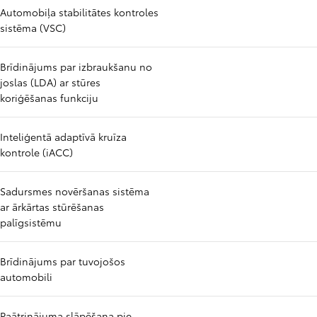
Automobiļa stabilitātes kontroles
sistēma (VSC)
Brīdinājums par izbraukšanu no
joslas (LDA) ar stūres
koriģēšanas funkciju
Inteliģentā adaptīvā kruīza
kontrole (iACC)
Sadursmes novēršanas sistēma
ar ārkārtas stūrēšanas
palīgsistēmu
Brīdinājums par tuvojošos
automobili
Paātrinājuma slāpēšana pie