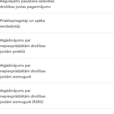
Regulējams pasažiera sēdvietas
drošības jostas pagarinājums
Priekšspriegotāji un spēka
ierobežotāji
Atgādinājums par
nepiesprādzētām drošības
jostām priekšā
Atgādinājums par
nepiesprādzētām drošības
jostām aizmugurē
Atgādinājums par
nepiesprādzētām drošības
jostām aizmugurē (RSRS)