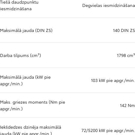
Tiešā daudzpunktu
Degvielas iesmidzināšana
iesmidzināšana
Maksimālā jauda (DIN ZS)
140 DIN ZS
Darba tilpums (cm³)
1798 cm³
Maksimālā jauda (kW pie
103 kW pie apgr./min.
apgr./min.)
Maks. griezes moments (Nm pie
142 Nm
apgr./min.)
Iekšdedzes dzinēja maksimālā
72/5200 kW pie apgr./min.
jauda (kW pie apgr./min.)