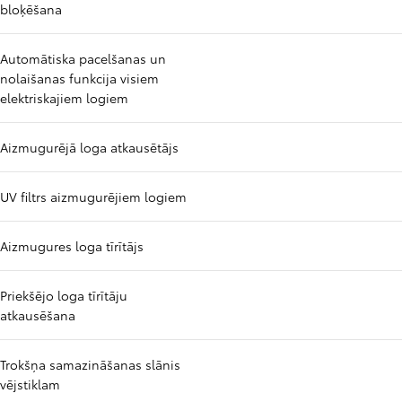
bloķēšana
Automātiska pacelšanas un
nolaišanas funkcija visiem
elektriskajiem logiem
Aizmugurējā loga atkausētājs
UV filtrs aizmugurējiem logiem
Aizmugures loga tīrītājs
Priekšējo loga tīrītāju
atkausēšana
Trokšņa samazināšanas slānis
vējstiklam