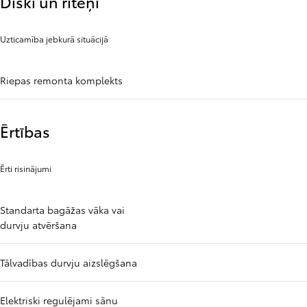
Diski un riteņi
Uzticamība jebkurā situācijā
Riepas remonta komplekts
Ērtības
Ērti risinājumi
Standarta bagāžas vāka vai
durvju atvēršana
Tālvadības durvju aizslēgšana
Elektriski regulējami sānu