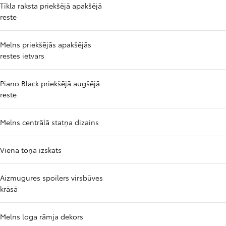
Tīkla raksta priekšējā apakšējā
reste
Melns priekšējās apakšējās
restes ietvars
Piano Black priekšējā augšējā
reste
Melns centrālā statņa dizains
Viena toņa izskats
Aizmugures spoilers virsbūves
krāsā
Melns loga rāmja dekors