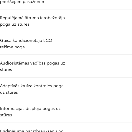
priekšējam pasažierim
Regulējamā ātruma ierobežotāja
poga uz stūres
Gaisa kondicionētāja ECO
režīma poga
Audiosistēmas vadības pogas uz
stūres
Adaptīvās kruīza kontroles poga
uz stūres
Informācijas displeja pogas uz
stūres
Brīdinājuma par izbraukšanu no