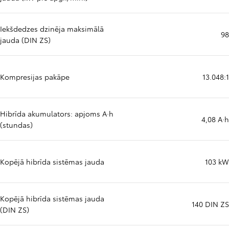
Iekšdedzes dzinēja maksimālā
98
jauda (DIN ZS)
Kompresijas pakāpe
13.048:1
Hibrīda akumulators: apjoms A·h
4,08 A·h
(stundas)
Kopējā hibrīda sistēmas jauda
103 kW
Kopējā hibrīda sistēmas jauda
140 DIN ZS
(DIN ZS)