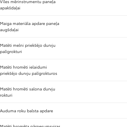
Vīles mērinstrumentu paneļa
apakšdaļai
Maiga materiāla apdare paneļa
augšdaļai
Matēti melni priekšējo durvju
palīgrokturi
Matēti hromēti ielaidumi
priekšējo durvju palīgrokturos
Matēti hromēti salona durvju
rokturi
Auduma roku balsta apdare
Matēti hromēta pārnesumsviras