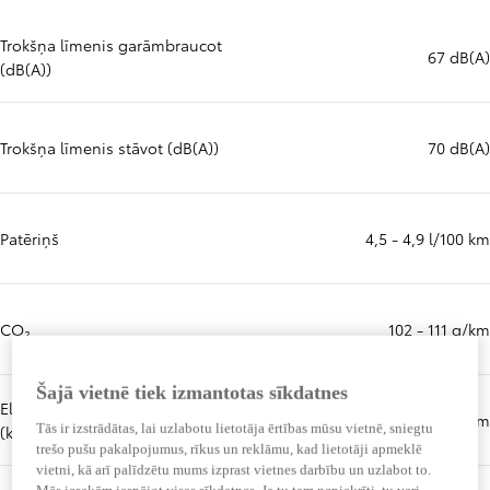
Trokšņa līmenis garāmbraucot
67 dB(A)
(dB(A))
Trokšņa līmenis stāvot (dB(A))
70 dB(A)
Patēriņš
4,5 - 4,9 l/100 km
CO₂
102 - 111 g/km
Šajā vietnē tiek izmantotas sīkdatnes
Elektrības patēriņš min.
Vairāk informācijas par
kWh/100 km
Tās ir izstrādātas, lai uzlabotu lietotāja ērtības mūsu vietnē, sniegtu
(kWh/100 km)
trešo pušu pakalpojumus, rīkus un reklāmu, kad lietotāji apmeklē
vietni, kā arī palīdzētu mums izprast vietnes darbību un uzlabot to.