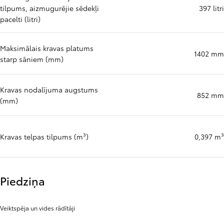
Bagāžas nodalījuma kopējais
785 mm
garums, 5 sēdekļi pacelti (mm)
VDA bagāžas nodalījuma
tilpums, aizmugurējie sēdekļi
397 litri
pacelti (litri)
Maksimālais kravas platums
1402 mm
starp sāniem (mm)
Kravas nodalījuma augstums
852 mm
(mm)
Kravas telpas tilpums (m³)
0,397 m³