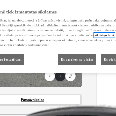
tnē tiek izmantotas sīkdatnes
ādātas, lai uzlabotu lietotāja ērtības mūsu vietnē, sniegtu trešo pušu pakalpojumus, r
 lietotāji apmeklē vietni, kā arī palīdzētu mums izprast vietnes darbību un uzlabot 
iespējot visas sīkdatnes. Ja tu tam nepiekrīti, tu vari viegli mainīt savas preference
 uz sīkdatņu iestatījumu opcijas. Vairāk informācijas atradīsi mūsu
sīkdatņu lapā
.
ietni, tu piekrīti obligāti nepieciešamajām sīkdatnēm, kuras nevar atspējot un kura
as vietnes darbības nodrošināšanai.
ņu iestatījumi
Es atsakos no visām
Es piek
Pārstāvniecība