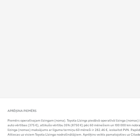
No 24 500 €
Corolla sedans
HIBRĪDS
No