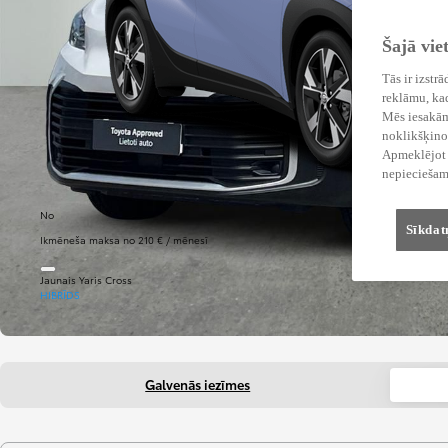
Šajā vie
Tās ir izstr
reklāmu, kad
Mēs iesakām 
noklikšķinot
Apmeklējot v
nepieciešam
No
Sīkdat
Ikmēneša maksa no 210 € / mēnesī
Jaunais Yaris Cross
HIBRĪDS
Galvenās iezīmes