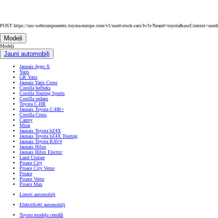
Ikmēneša maksa no 201 € / mēnesī
Corolla Cross
HIBRĪDS
Līdzīgi auto: 8
APRĒĶINA PIEMĒRS
Piemērs operatīvajam līzingam (noma). Toyota Līzings piedāvā operatīvā līzinga (nomas) 
auto vērtības (375 €), atlikušo vērtību 35% (8750 €) pēc 60 mēnešiem un 100 000 km nob
līzinga (nomas) maksājums ar līguma termiņu 60 mēneši ir 282.46 €, ieskaitot PVN. Papi
Attiecas uz visiem Toyota Līzinga nodrošinātājiem. Aprēķins veikts pamatojoties uz Citad
POST https://usc-webcomponents.toyota-europe.com/v1/used-stock-cars/lv/lv?brand=toyota&uscContext=us