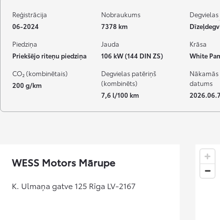
Reģistrācija
Nobraukums
Degvielas 
06-2024
7378 km
Dīzeļdegv
Piedziņa
Jauda
Krāsa
Priekšējo riteņu piedziņa
106 kW (144 DIN ZS)
White Pa
CO₂ (kombinētais)
Degvielas patēriņš
Nākamās 
(kombinēts)
datums
200 g/km
7,6 l/100 km
2026.06.7
WESS Motors Mārupe
K. Ulmaņa gatve 125 Rīga LV-2167