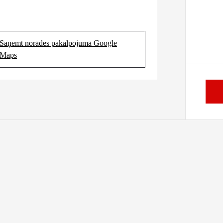
Saņemt norādes pakalpojumā Google
(Opens in new tab)
Maps