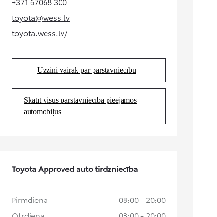
+371 67068 300
(Opens in new tab)
toyota@wess.lv
(Opens in new tab)
toyota.wess.lv/
(Opens in new tab)
Uzzini vairāk par pārstāvniecību
(Opens in new tab)
Skatīt visus pārstāvniecībā pieejamos
(Opens in new tab)
automobiļus
Toyota Approved auto tirdzniecība
Pirmdiena
08:00 - 20:00
Otrdiena
08:00 - 20:00