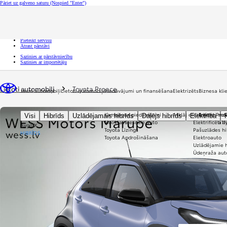
Pāriet uz galveno saturu
(Nospied "Enter")
Ātrā atlase
Uzklikšķini, lai aizvērtu pārklājumu
Ātrā atlase
Nāc uz izmēģinājuma braucienu
Pieteikt servisu
Atrast pārstāvi
Sazinies ar pārstāvniecību
Sazinies ar importētāju
Tu esi šeit
:
Lietoti automobiļi
Toyota Proace
Jauni automobiļi
Lietoti automobiļi
Piedāvājumi un finansēšana
Elektrizēts
Biznesa kl
Kampaņas piedāvājumi
Atklāj elektrificēti mo
Toyota Prof
Visi
Hibrīds
Uzlādējamais hibrīds
Daļējs hibrīds
Elektrība
Noliktavā esošie auto
Elektrificēti 
a1
Aygo X
Toyota Līzings
Pašuzlādes hi
HIBRĪDS
Toyota Apdrošināšana
Elektroauto
Uzlādējamie h
Ūdeņraža aut