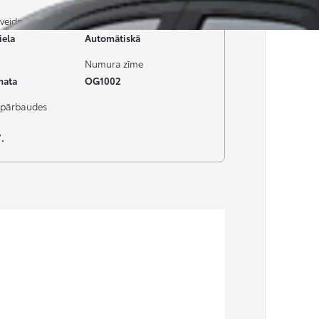
veids
Pārnesumkārba
iela
Automātiskā
Numura zīme
mata
OG1002
pārbaudes
.