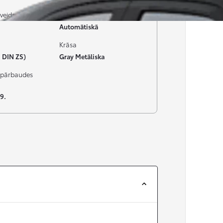
veids
Pārnesumkārba
Automātiskā
Krāsa
 DIN ZS)
Gray Metāliska
pārbaudes
9.