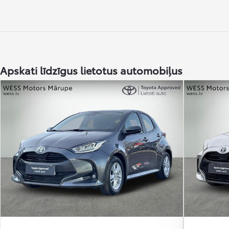
No
Ikmēneša maksa no 272 € / mēnesī
Toyota bZ4X
ELEKTRĪBA
Apskati līdzīgus lietotus automobiļus