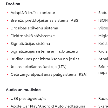
Drošība
Adaptīvā kruīza kontrole
Sadu
Bremžu pretbloķēšanās sistēma (ABS)
ISOFI
Drošības spilvenu sistēma
Vilce
Elektroniskā stāvbremze
Migla
Signalizācijas sistēma
Krēsl
Signalizācijas sistēma ar imobilaizeru
Kruīz
Brīdinājums par izbraukšanu no joslas
Atpa
Joslas sekošanas funkcija (LTA)
Brīdi
riepā
Ceļa zīmju atpazīšanas palīgsistēma (RSA)
Audio un multivide
USB pieslēgvieta/-s
Radi
Apple Car Play/Android Auto viedtālruņa
Skār