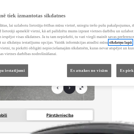
tnē tiek izmantotas sīkdatnes
ādātas, lai uzlabotu lietotāja ērtības mūsu vietnē, sniegtu trešo pušu pakalpojumus, r
 lietotāji apmeklē vietni, kā arī palīdzētu mums izprast vietnes darbību un uzlabot 
iespējot visas sīkdatnes. Ja tu tam nepiekrīti, tu vari viegli mainīt savas preference
 uz sīkdatņu iestatījumu opcijas. Vairāk informācijas atradīsi mūsu
sīkdatņu lapā
.
ietni, tu piekrīti obligāti nepieciešamajām sīkdatnēm, kuras nevar atspējot un kura
as vietnes darbības nodrošināšanai.
ņu iestatījumi
Es atsakos no visām
Es piek
bili
Pārstāvniecība