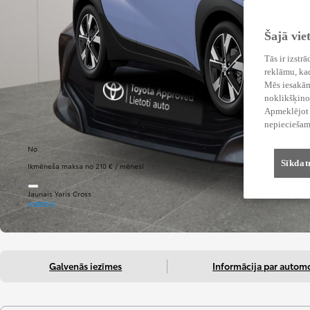
Šajā vie
Tās ir izstr
reklāmu, kad
Mēs iesakām 
noklikšķinot
Apmeklējot v
nepieciešam
No
Sīkdat
Ikmēneša maksa no 210 € / mēnesī
Jaunais Yaris Cross
HIBRĪDS
Galvenās iezīmes
Informācija par automo