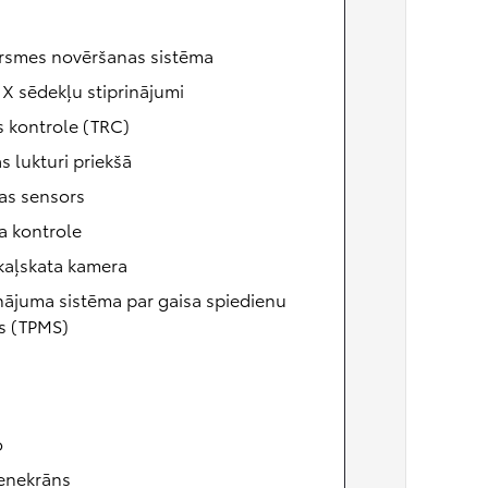
rsmes novēršanas sistēma
X sēdekļu stiprinājumi
s kontrole (TRC)
s lukturi priekšā
as sensors
a kontrole
kaļskata kamera
nājuma sistēma par gaisa spiedienu
s (TPMS)
o
ienekrāns