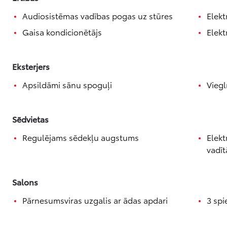
Audiosistēmas vadības pogas uz stūres
Elekt
Gaisa kondicionētājs
Elekt
Eksterjers
Apsildāmi sānu spoguļi
Viegl
Sēdvietas
Regulējams sēdekļu augstums
Elekt
vadīt
Salons
Pārnesumsviras uzgalis ar ādas apdari
3 spi