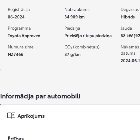
Reģistrācija
Nobraukums
Degvielas 
06-2024
34 909 km
Hibrīds
Programma
Piedziņa
Jauda
Toyota Approved
Priekšējo riteņu piedziņa
68 kW (92
Numura zīme
CO₂ (kombinētais)
Nākamās 
datums
NZ7466
87 g/km
2024.06.1
Informācija par automobili
Aprīkojums
Ērtības