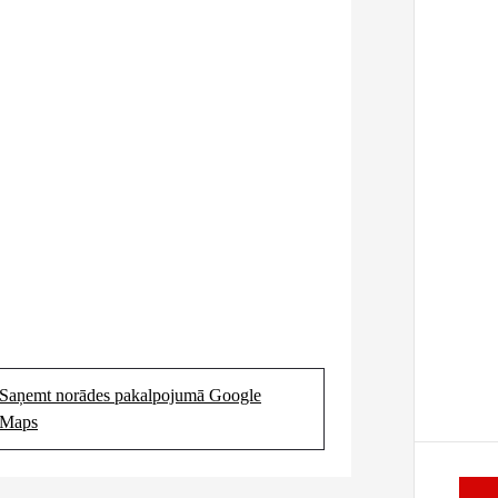
Saņemt norādes pakalpojumā Google
(Opens in new tab)
Maps