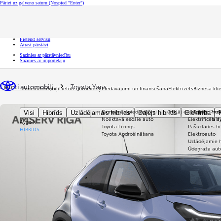
Pāriet uz galveno saturu
(Nospied "Enter")
Ātrā atlase
Uzklikšķini, lai aizvērtu pārklājumu
Ātrā atlase
Nāc uz izmēģinājuma braucienu
Pieteikt servisu
Atrast pārstāvi
Sazinies ar pārstāvniecību
Sazinies ar importētāju
Tu esi šeit
:
Lietoti automobiļi
Toyota Yaris
Jauni automobiļi
Lietoti automobiļi
Piedāvājumi un finansēšana
Elektrizēts
Biznesa kl
Kampaņas piedāvājumi
Atklāj elektrificēti mo
Toyota Prof
Visi
Hibrīds
Uzlādējamais hibrīds
Daļējs hibrīds
Elektrība
Noliktavā esošie auto
Elektrificēti 
a1
Aygo X
Toyota Līzings
Pašuzlādes hi
HIBRĪDS
Toyota Apdrošināšana
Elektroauto
Uzlādējamie h
Ūdeņraža aut