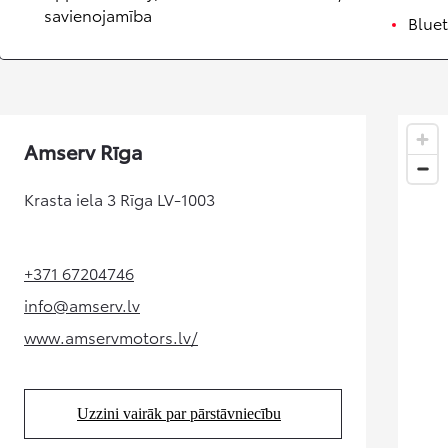
No 24 500 €
savienojamība
Blue
Corolla sedans
HIBRĪDS
Amserv Rīga
Krasta iela 3 Rīga LV-1003
+371 67204746
(Opens in new tab)
info@amserv.lv
(Opens in new tab)
www.amservmotors.lv/
(Opens in new tab)
Uzzini vairāk par pārstāvniecību
(Opens in new tab)
No