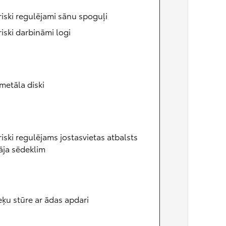
riski regulējami sānu spoguļi
riski darbināmi logi
metāla diski
riski regulējams jostasvietas atbalsts
āja sēdeklim
eķu stūre ar ādas apdari