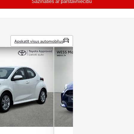
Sazināties ar pārstāvniecību
Apskatīt visus automobiļus