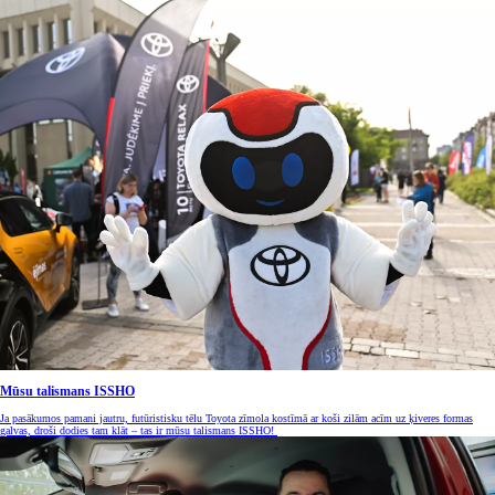
Mūsu talismans ISSHO
Ja pasākumos pamani jautru, futūristisku tēlu Toyota zīmola kostīmā ar koši zilām acīm uz ķiveres formas
galvas, droši dodies tam klāt – tas ir mūsu talismans ISSHO!