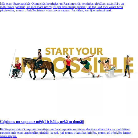
Mēs esam Starptautiskās Olimpiskās komitejas un Paralimpiskās komitejas globālais atbalstītājs un
mobilitātes partneris, un mēs esam izvirzījuši par savu misiju pierādīt, ka tad, kad mēs varam brīvi
pārvietoties, mums ir brīvība īstenot visus savus sapņus. Pat tādus, kas šķiet neiespējami.
Ceļojums no sapņa uz mērķI ir īsāks, nekā tu domāji
Kā Starptautiskās Olimpiskās komitejas un Paralimpiskās komitejas globālais atbalstītājs un mobilitātes
partneris mēs esam apņēmušies pierādīt, ka tad, kad mums ir kustības brīvība, mums arī ir brīvība īstenot
savus sapņus.