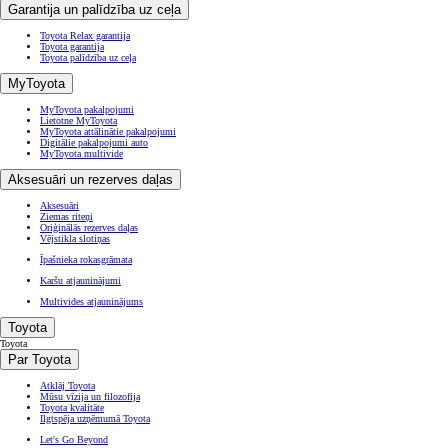
Garantija un palīdzība uz ceļa
Toyota Relax garantija
Toyota garantija
Toyota palīdzība uz ceļa
MyToyota
MyToyota pakalpojumi
Lietotne MyToyota
MyToyota attālinātie pakalpojumi
Digitālie pakalpojumi auto
MyToyota multivide
Aksesuāri un rezerves daļas
Aksesuāri
Ziemas riteņi
Oriģinālās rezerves daļas
Vējstikla slotiņas
Īpašnieka rokasgrāmata
Karšu atjauninājumi
Multivides atjauninājums
Toyota
Toyota
Par Toyota
Atklāj Toyota
Mūsu vīzija un filozofija
Toyota kvalitāte
Ilgtspēja uzņēmumā Toyota
Let's Go Beyond