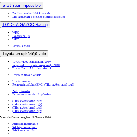
Start Your Impossible
Baltijas paralimpiskā komanda
Mēs atbalstām Speciālās olimpiskās spēles
TOYOTA GAZOO Racing
WRC
Dakaras rallijs
WEC
Toyota T-Mate
Toyota un apkārtējā vide
Toyota vides izaicinājumi 2050
Vispasaules vidējā termiņa mērķi 2030
Toyota Baltic AS vides principi
Toyota zīmola e-veikals
Toyota jaunumi
Remontdarbnīcām (ENG)
(Tiks atvērts jaunā logā)
Piekļūstamība
Paziņojums par datu kopīgošanu
(Tiks atvērts jaunā logā)
(Tiks atvērts jaunā logā)
(Tiks atvērts jaunā logā)
(Tiks atvērts jaunā logā)
Visas tiesības aizsargātas. © Toyota 2026
Juridiskā informācija
Sīkdatņu iestatījumi
Privātuma politika