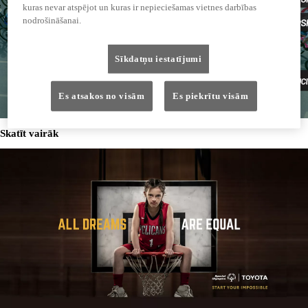
kuras nevar atspējot un kuras ir nepieciešamas vietnes darbības
nodrošināšanai.
Sīkdatņu iestatījumi
Es atsakos no visām
Es piekrītu visām
Skatīt vairāk