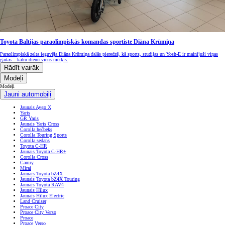
Toyota Baltijas paraolimpiskās komandas sportiste Diāna Krūmiņa
Paraolimpiskā zelta ieguvēja Diāna Krūmiņa dalās pieredzē, kā sports, studijas un Yosh-E ir mainījuši viņas
gaitas – katru dienu viens mērķis.
Rādīt vairāk
Modeļi
Modeļi
Jauni automobiļi
Jaunais Aygo X
Yaris
GR Yaris
Jaunais Yaris Cross
Corolla hečbeks
Corolla Touring Sports
Corolla sedans
Toyota C-HR
Jaunais Toyota C-HR+
Corolla Cross
Camry
Mirai
Jaunais Toyota bZ4X
Jaunais Toyota bZ4X Touring
Jaunais Toyota RAV4
Jaunais Hilux
Jaunais Hilux Electric
Land Cruiser
Proace City
Proace City Verso
Proace
Proace Verso