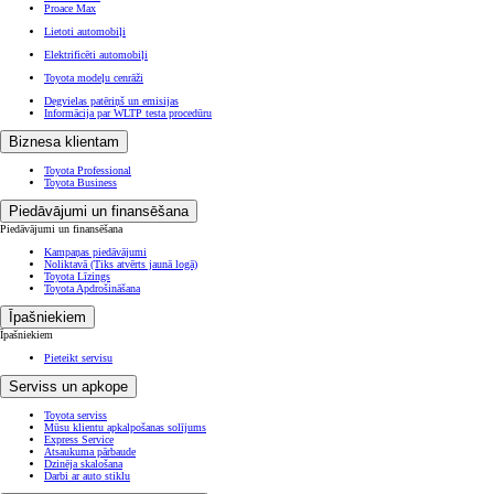
Proace Max
Lietoti automobiļi
Elektrificēti automobiļi
Toyota modeļu cenrāži
Degvielas patēriņš un emisijas
Informācija par WLTP testa procedūru
Biznesa klientam
Toyota Professional
Toyota Business
Piedāvājumi un finansēšana
Piedāvājumi un finansēšana
Kampaņas piedāvājumi
Noliktavā
(Tiks atvērts jaunā logā)
Toyota Līzings
Toyota Apdrošināšana
Īpašniekiem
Īpašniekiem
Pieteikt servisu
Serviss un apkope
Toyota serviss
Mūsu klientu apkalpošanas solījums
Express Service
Atsaukuma pārbaude
Dzinēja skalošana
Darbi ar auto stiklu