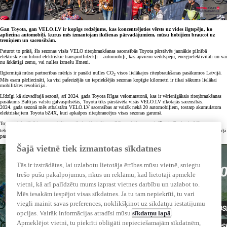
Gan Toyota, gan VELO.LV ir kopīgs redzējums, kas koncentrējoties vērsts uz vides ilgtspēju, ko
apliecina automobiļi, kurus mēs izmantojam ikdienas pārvadājumiem, mūsu hobijiem braucot uz
treniņiem un sacensībām.
Paturot to prātā, šīs sezonas visās VELO riteņbraukšanas sacensībās Toyota pārstāvēs jaunākie pilnībā
elektriskie un hibrīd elektriskie transportlīdzekļi – automobiļi, kas apvieno veiktspēju, energoefektivitāti un vai
nu ārkārtīgi zemu, vai nulles izmešu līmeni.
Ilgtermiņā mūsu partnerības mērķis ir panākt nulles CO
visos lielākajos riteņbraukšanas pasākumos Latvijā.
2
Mēs esam pārliecināti, ka visi pašreizējās un iepriekšējās sezonas kopīgie kilometri ir tikai sākums lielākai
mobilitātes revolūcijai.
Līdzīgi kā aizvadītajā sezonā, arī 2024. gada Toyota Rīgas velomaratonā, kas ir vērienīgākais riteņbraukšanas
pasākums Baltijas valstu galvaspilsētās, Toyota tiks pārstāvēta visās VELO.LV rīkotajās sacensībās.
2024. gada sezonā mēs atbalstām VELO.LV sacensības ar vairāk nekā 20 automobiļiem, tostarp akumulatora
elektriskajiem Toyota bZ4X, kuri apkalpos riteņbraucējus visas sezonas garumā.
Toyota elektrificētie automobiļi nav tikai apliecinājums CO
emisiju samazināšanai. Tas ir pierādījums
2
tehnoloģijām un pakalpojumiem, kas nodrošina pārvietošanās brīvību visiem, pārsniedzot nulles emisiju mērķi
panākt ilgtspējīgāku, drošāku un iekļaujošāku sabiedrību.
Šajā vietnē tiek izmantotas sīkdatnes
Tās ir izstrādātas, lai uzlabotu lietotāja ērtības mūsu vietnē, sniegtu
trešo pušu pakalpojumus, rīkus un reklāmu, kad lietotāji apmeklē
vietni, kā arī palīdzētu mums izprast vietnes darbību un uzlabot to.
Mēs iesakām iespējot visas sīkdatnes. Ja tu tam nepiekrīti, tu vari
viegli mainīt savas preferences, noklikšķinot uz sīkdatņu iestatījumu
opcijas. Vairāk informācijas atradīsi mūsu
sīkdatņu lapā
.
Apmeklējot vietni, tu piekrīti obligāti nepieciešamajām sīkdatnēm,