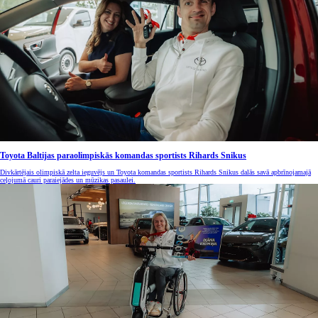
Toyota Baltijas paraolimpiskās komandas sportists Rihards Snikus
Divkārtējais olimpiskā zelta ieguvējs un Toyota komandas sportists Rihards Snikus dalās savā apbrīnojamajā
ceļojumā cauri paraiejādes un mūzikas pasaulei.