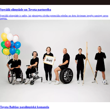
Speciālā olimpiāde un Toyota partnerība
Speciālā olimpiāde ir radīta, lai pārsniegtu cilvēka potenciāla robežas un dotu ikvienam iespēju sasniegt savus
sapņus.
Toyota Baltijas paralimpiskā komanda