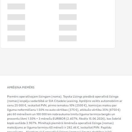
APRĒĶINA PIEMĒRS
Piemērs operatīvajam līzingam (noma). Toyota Līzings piedāvā operatīvā līzinga
(nomas) iespēju sadarbībā ar SIA Citadele Leasing. Aprēķins veikts automobilim ar
cenu 25 000 €, ieskaitot PVN, pirmo iemaksu 10% (2500 €), komisijas maksu par
līguma noformēšanu 1.50% no auto vērtības (375 €), atlikušo vērtību 35% (8750 €)
pēc 60 mēnešiem un 100 000 km nobraukuma limitu līguma termiņa beigās un
procentu likmi 1.50% + 3 mēnešu EURIBOR (2.407%, fiksēts 15.06.2026), kas šobrīd
kopā sastāda 3.907%. Minētajā piemērā ikmēneša operatīvā līzinga (nomas)
maksājums ar līguma termiņu 60 mēneši ir 282.46 €, ieskaitot PVN. Papildu
nosacījums – klientam visā operatīvā līzinga (nomas) līguma darbības laikā