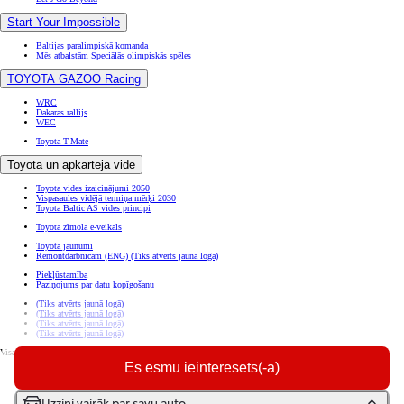
Start Your Impossible
Baltijas paralimpiskā komanda
Mēs atbalstām Speciālās olimpiskās spēles
TOYOTA GAZOO Racing
WRC
Dakaras rallijs
WEC
Toyota T-Mate
Toyota un apkārtējā vide
Toyota vides izaicinājumi 2050
Vispasaules vidējā termiņa mērķi 2030
Toyota Baltic AS vides principi
Toyota zīmola e-veikals
Toyota jaunumi
Remontdarbnīcām (ENG)
(Tiks atvērts jaunā logā)
Piekļūstamība
Paziņojums par datu kopīgošanu
(Tiks atvērts jaunā logā)
(Tiks atvērts jaunā logā)
(Tiks atvērts jaunā logā)
(Tiks atvērts jaunā logā)
Visas tiesības aizsargātas. © Toyota 2026
Es esmu ieinteresēts(-a)
Juridiskā informācija
Sīkdatņu iestatījumi
Privātuma politika
Uzzini vairāk par savu auto