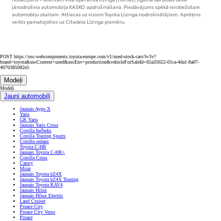
jānodrošina automobiļa KASKO apdrošināšana. Piedāvājums spēkā ierobežotam
automobiļu skaitam. Attiecas uz visiem Toyota Līzinga nodrošinātājiem. Aprēķins
veikts pamatojoties uz Citadele Līzinga piemēru.
POST https://usc-webcomponents.toyota-europe.com/v1/used-stock-cars/lv/lv?
brand=toyota&uscContext=used&uscEnv=production&vehicleForSaleId=65a35652-01ca-4da1-8a07-
4070385082e5
Modeļi
Modeļi
Jauni automobiļi
Jaunais Aygo X
Yaris
GR Yaris
Jaunais Yaris Cross
Corolla hečbeks
Corolla Touring Sports
Corolla sedans
Toyota C-HR
Jaunais Toyota C-HR+
Corolla Cross
Camry
Mirai
Jaunais Toyota bZ4X
Jaunais Toyota bZ4X Touring
Jaunais Toyota RAV4
Jaunais Hilux
Jaunais Hilux Electric
Land Cruiser
Proace City
Proace City Verso
Proace