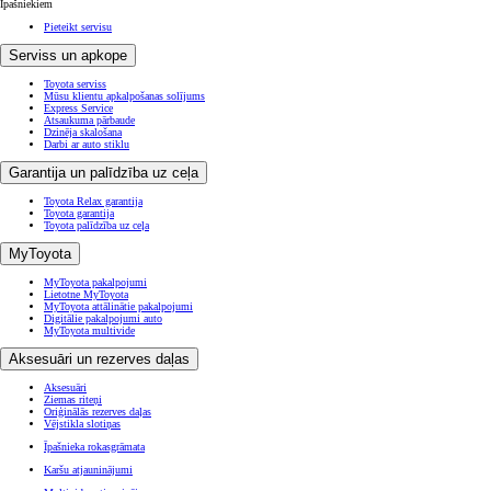
Īpašniekiem
Pieteikt servisu
Serviss un apkope
Toyota serviss
Mūsu klientu apkalpošanas solījums
Express Service
Atsaukuma pārbaude
Dzinēja skalošana
Darbi ar auto stiklu
Garantija un palīdzība uz ceļa
Toyota Relax garantija
Toyota garantija
Toyota palīdzība uz ceļa
MyToyota
MyToyota pakalpojumi
Lietotne MyToyota
MyToyota attālinātie pakalpojumi
Digitālie pakalpojumi auto
MyToyota multivide
Aksesuāri un rezerves daļas
Aksesuāri
Ziemas riteņi
Oriģinālās rezerves daļas
Vējstikla slotiņas
Īpašnieka rokasgrāmata
Karšu atjauninājumi