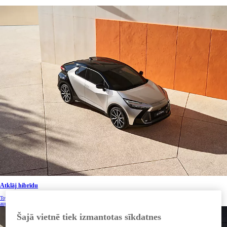
Atklāj hibrīdu
Toyota hibrīdautomobiļi ir hibrīda elektrisko tehnoloģiju līderi jau vairāk nekā 25 gadus. Tiem ir raksturīgas
augstākās klases braukšanas īpašības un lielisks nobraucamais attālums.
Šajā vietnē tiek izmantotas sīkdatnes