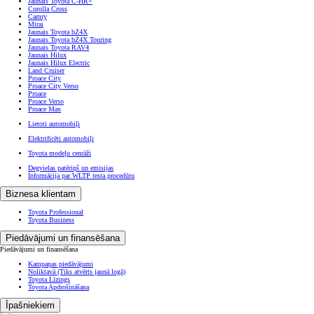
Jaunais Toyota C-HR+
Corolla Cross
Camry
Mirai
Jaunais Toyota bZ4X
Jaunais Toyota bZ4X Touring
Jaunais Toyota RAV4
Jaunais Hilux
Jaunais Hilux Electric
Land Cruiser
Proace City
Proace City Verso
Proace
Proace Verso
Proace Max
Lietoti automobiļi
Elektrificēti automobiļi
Toyota modeļu cenrāži
Degvielas patēriņš un emisijas
Informācija par WLTP testa procedūru
Biznesa klientam
Toyota Professional
Toyota Business
Piedāvājumi un finansēšana
Piedāvājumi un finansēšana
Kampaņas piedāvājumi
Noliktavā
(Tiks atvērts jaunā logā)
Toyota Līzings
Toyota Apdrošināšana
Īpašniekiem