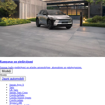
Kampaņas un piedāvājumi
Sezonas īpašie piedāvājumi un atlaides automobiļiem, aksesuāriem un pakalpojumiem.
Modeļi
Modeļi
Jauni automobiļi
Jaunais Aygo X
Yaris
GR Yaris
Jaunais Yaris Cross
Corolla hečbeks
Corolla Touring Sports
Corolla sedans
Toyota C-HR