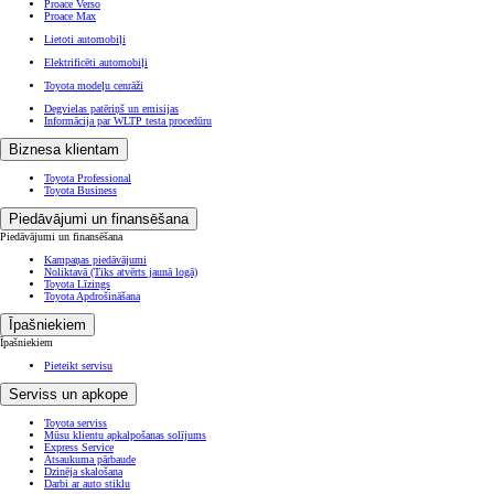
Proace Verso
Proace Max
Lietoti automobiļi
Elektrificēti automobiļi
Toyota modeļu cenrāži
Degvielas patēriņš un emisijas
Informācija par WLTP testa procedūru
Biznesa klientam
Toyota Professional
Toyota Business
Piedāvājumi un finansēšana
Piedāvājumi un finansēšana
Kampaņas piedāvājumi
Noliktavā
(Tiks atvērts jaunā logā)
Toyota Līzings
Toyota Apdrošināšana
Īpašniekiem
Īpašniekiem
Pieteikt servisu
Serviss un apkope
Toyota serviss
Mūsu klientu apkalpošanas solījums
Express Service
Atsaukuma pārbaude
Dzinēja skalošana
Darbi ar auto stiklu