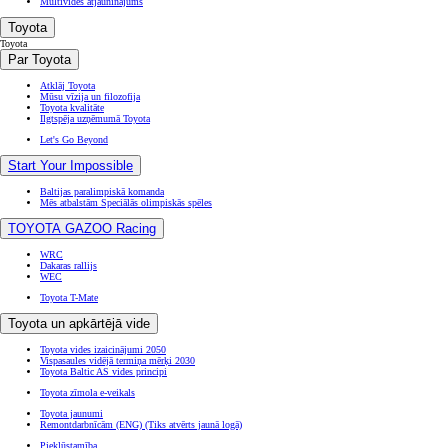
Multivides atjauninājums
Toyota
Toyota
Par Toyota
Atklāj Toyota
Mūsu vīzija un filozofija
Toyota kvalitāte
Ilgtspēja uzņēmumā Toyota
Let's Go Beyond
Start Your Impossible
Baltijas paralimpiskā komanda
Mēs atbalstām Speciālās olimpiskās spēles
TOYOTA GAZOO Racing
WRC
Dakaras rallijs
WEC
Toyota T-Mate
Toyota un apkārtējā vide
Toyota vides izaicinājumi 2050
Vispasaules vidējā termiņa mērķi 2030
Toyota Baltic AS vides principi
Toyota zīmola e-veikals
Toyota jaunumi
Remontdarbnīcām (ENG)
(Tiks atvērts jaunā logā)
Piekļūstamība