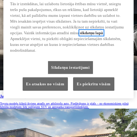
Tās ir izstrādātas, lai uzlabotu lietotāja ērtības mūsu vietnē, sniegtu
trešo pušu pakalpojumus, rīkus un reklāmu, kad lietotāji apmeklē
vietni, kā arī palīdzētu mums izprast vietnes darbību un uzlabot to.
Mēs iesakām iespējot visas sīkdatnes. Ja tu tam nepiekrīti, tu vari
viegli mainīt savas preferences, noklikšķinot uz sīkdatņu iestatījumu
opcijas. Vairāk informācijas atradīsi mūsu
sīkdatņu lapā
.
Apmeklējot vietni, tu piekrīti obligāti nepieciešamajām sīkdatnēm,
kuras nevar atspējot un kuras ir nepieciešamas vietnes darbības
nodrošināšanai.
Sīkdatņu iestatījumi
Es atsakos no visām
Es piekrītu visām
Jauni automobiļi
Toyota modeļu klāstā ikviens atradīs sev atbilstošu auto. Piedāvājums ir plašs – no ekonomiskiem pilnā
hibrīda modeļiem līdz spējīgiem SUV un autoparka transportlīdzekļiem.