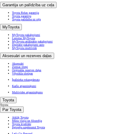
Garantija un palīdzība uz ceļa
Toyota Relax garantija
Toyota garantija
Toyota palīdzība uz ceļa
MyToyota
MyToyota pakalpojumi
Lietotne MyToyota
MyToyota attālinātie pakalpojumi
Digitālie pakalpojumi auto
MyToyota multivide
Aksesuāri un rezerves daļas
Aksesuāri
Ziemas riteņi
Oriģinālās rezerves daļas
Vējstikla slotiņas
Īpašnieka rokasgrāmata
Karšu atjauninājumi
Multivides atjauninājums
Toyota
Toyota
Par Toyota
Atklāj Toyota
Mūsu vīzija un filozofija
Toyota kvalitāte
Ilgtspēja uzņēmumā Toyota
Let's Go Beyond