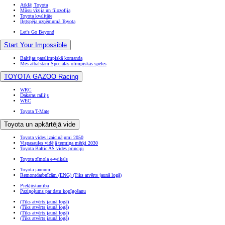
Atklāj Toyota
Mūsu vīzija un filozofija
Toyota kvalitāte
Ilgtspēja uzņēmumā Toyota
Let's Go Beyond
Start Your Impossible
Baltijas paralimpiskā komanda
Mēs atbalstām Speciālās olimpiskās spēles
TOYOTA GAZOO Racing
WRC
Dakaras rallijs
WEC
Toyota T-Mate
Toyota un apkārtējā vide
Toyota vides izaicinājumi 2050
Vispasaules vidējā termiņa mērķi 2030
Toyota Baltic AS vides principi
Toyota zīmola e-veikals
Toyota jaunumi
Remontdarbnīcām (ENG)
(Tiks atvērts jaunā logā)
Piekļūstamība
Paziņojums par datu kopīgošanu
(Tiks atvērts jaunā logā)
(Tiks atvērts jaunā logā)
(Tiks atvērts jaunā logā)
(Tiks atvērts jaunā logā)