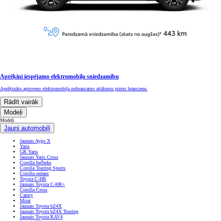
Aprēķini iespējamo elektromobiļa sniedzamību
Aprēķinātu aptuveno elektromobiļa nobraucamo attālumu pirms brauciena.
Rādīt vairāk
Modeļi
Modeļi
Jauni automobiļi
Jaunais Aygo X
Yaris
GR Yaris
Jaunais Yaris Cross
Corolla hečbeks
Corolla Touring Sports
Corolla sedans
Toyota C-HR
Jaunais Toyota C-HR+
Corolla Cross
Camry
Mirai
Jaunais Toyota bZ4X
Jaunais Toyota bZ4X Touring
Jaunais Toyota RAV4