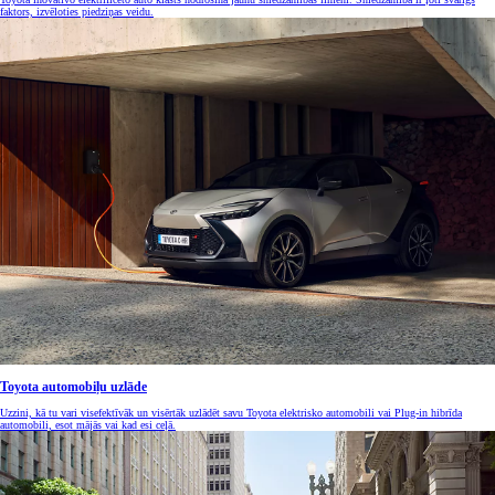
faktors, izvēloties piedziņas veidu.
Toyota automobiļu uzlāde
Uzzini, kā tu vari visefektīvāk un visērtāk uzlādēt savu Toyota elektrisko automobili vai Plug-in hibrīda
automobili, esot mājās vai kad esi ceļā.