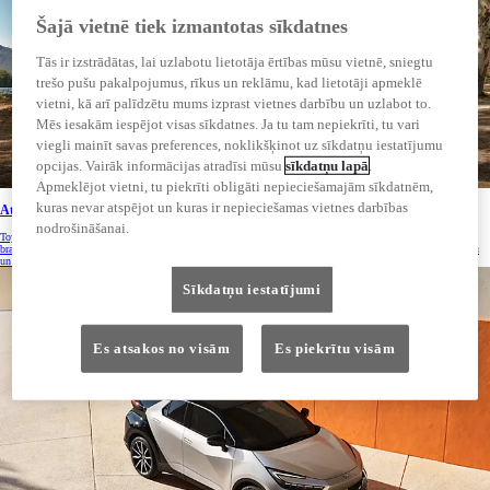
Šajā vietnē tiek izmantotas sīkdatnes
Tās ir izstrādātas, lai uzlabotu lietotāja ērtības mūsu vietnē, sniegtu
trešo pušu pakalpojumus, rīkus un reklāmu, kad lietotāji apmeklē
vietni, kā arī palīdzētu mums izprast vietnes darbību un uzlabot to.
Mēs iesakām iespējot visas sīkdatnes. Ja tu tam nepiekrīti, tu vari
viegli mainīt savas preferences, noklikšķinot uz sīkdatņu iestatījumu
opcijas. Vairāk informācijas atradīsi mūsu
sīkdatņu lapā
.
Apmeklējot vietni, tu piekrīti obligāti nepieciešamajām sīkdatnēm,
kuras nevar atspējot un kuras ir nepieciešamas vietnes darbības
Atklāj elektroauto
nodrošināšanai.
Toyota jaunās paaudzes progresīvie elektriskie automobiļi bez kompromisiem apvieno jaudu, uzticamību un
braukšanas īpašības. Mūsu elektriskie automobiļi darbojas tikai ar akumulatora enerģiju, nepatērējot degvielu
un neradot emisijas braukšanas laikā.
Sīkdatņu iestatījumi
Es atsakos no visām
Es piekrītu visām