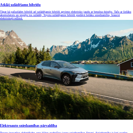
Atklāj uzlādējamo hibrīdu
Tāpat kā pašuzlādes hibrīdi arī uzlādējamie hibrīdi apvieno elektrisko jaudu ar benzīna dzinēju. Taču ar lielāku
akumulatoru un iespēju tos uzlādēt, Toyota uzlādējamie hibrīdi piedāvā lielāku sniedzamību, braucot
elektriskajā režīmā.
Elektroauto sniedzamības pārvaldība
Toyota inovatīvo elektrificēto auto klāsts nodrošina jaunu sniedzamības līmeni. Sniedzamība ir ļoti svarīgs