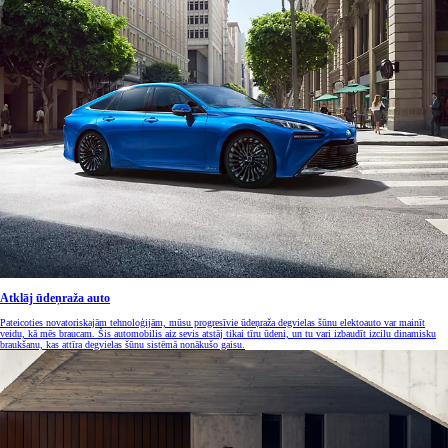
Atklāj ūdeņraža auto
Pateicoties novatoriskajām tehnoloģijām, mūsu progresīvie ūdeņraža degvielas šūnu elektoauto var mainīt
veidu, kā mēs braucam. Šis automobilis aiz sevis atstāj tikai tīru ūdeni, un tu vari izbaudīt izcilu dinamisku
braukšanu, kas attīra degvielas šūnu sistēmā nonākušo gaisu.