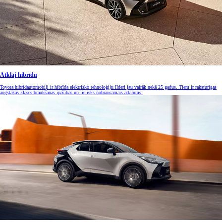
Atklāj hibrīdu
Toyota hibrīdautomobiļi ir hibrīda elektrisko tehnoloģiju līderi jau vairāk nekā 25 gadus. Tiem ir raksturīgas
augstākās klases braukšanas īpašības un lielisks nobraucamais attālums.