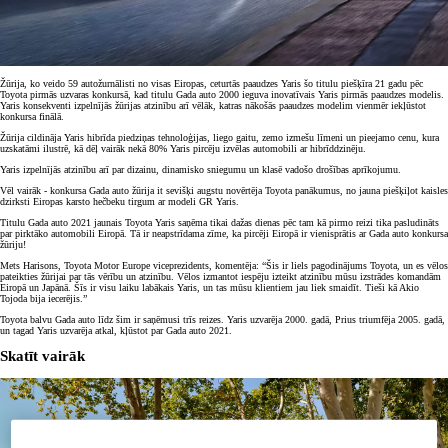
Žūrija, ko veido 59 autožurnālisti no visas Eiropas, ceturtās paaudzes Yaris šo titulu piešķīra 21 gadu pēc
Toyota pirmās uzvaras konkursā, kad titulu Gada auto 2000 ieguva inovatīvais Yaris pirmās paaudzes modelis.
Yaris konsekventi izpelnījās žūrijas atzinību arī vēlāk, katras nākošās paaudzes modelim vienmēr iekļūstot
konkursa finālā.
Žūrija cildināja Yaris hibrīda piedziņas tehnoloģijas, liego gaitu, zemo izmešu līmeni un pieejamo cenu, kura
uzskatāmi ilustrē, kā dēļ vairāk nekā 80% Yaris pircēju izvēlas automobili ar hibrīddzinēju.
Yaris izpelnījās atzinību arī par dizainu, dinamisko sniegumu un klasē vadošo drošības aprīkojumu.
Vēl vairāk - konkursa Gada auto žūrija it sevišķi augstu novērtēja Toyota panākumus, no jauna piešķiļot kaisles
dzirksti Eiropas karsto hečbeku tirgum ar modeli GR Yaris.
Titulu Gada auto 2021 jaunais Toyota Yaris saņēma tikai dažas dienas pēc tam kā pirmo reizi tika pasludināts
par pirktāko automobili Eiropā. Tā ir neapstrīdama zīme, ka pircēji Eiropā ir vienisprātis ar Gada auto konkursa
žūriju!
Mets Harisons, Toyota Motor Europe viceprezidents, komentēja: “Šis ir liels pagodinājums Toyota, un es vēlos
pateikties žūrijai par tās vērību un atzinību. Vēlos izmantot iespēju izteikt atzinību mūsu izstrādes komandām
Eiropā un Japānā. Šīs ir visu laiku labākais Yaris, un tas mūsu klientiem jau liek smaidīt. Tieši kā Akio
Tojoda bija iecerējis.”
Toyota balvu Gada auto līdz šim ir saņēmusi trīs reizes. Yaris uzvarēja 2000. gadā, Prius triumfēja 2005. gadā,
un tagad Yaris uzvarēja atkal, kļūstot par Gada auto 2021.
Skatīt vairāk