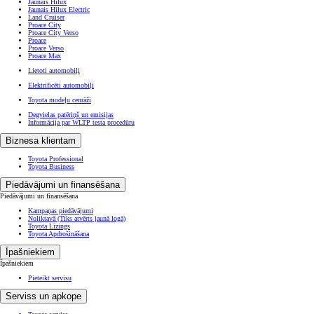
Jaunais Hilux
Jaunais Hilux Electric
Land Cruiser
Proace City
Proace City Verso
Proace
Proace Verso
Proace Max
Lietoti automobiļi
Elektrificēti automobiļi
Toyota modeļu cenrāži
Degvielas patēriņš un emisijas
Informācija par WLTP testa procedūru
Biznesa klientam
Toyota Professional
Toyota Business
Piedāvājumi un finansēšana
Piedāvājumi un finansēšana
Kampaņas piedāvājumi
Noliktavā
(Tiks atvērts jaunā logā)
Toyota Līzings
Toyota Apdrošināšana
Īpašniekiem
Īpašniekiem
Pieteikt servisu
Serviss un apkope