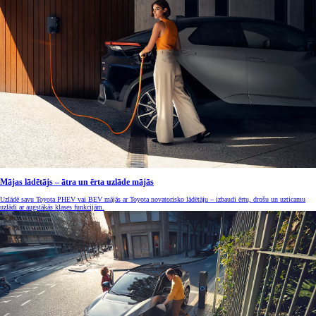
Mājas lādētājs – ātra un ērta uzlāde mājās
Uzlādē savu Toyota PHEV vai BEV mājās ar Toyota novatorisko lādētāju – izbaudi ērtu, drošu un uzticamu
uzlādi ar augstākās klases funkcijām.