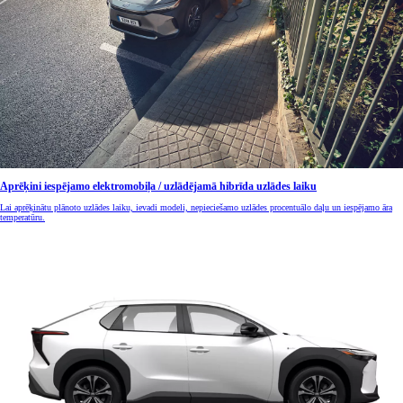
Aprēķini iespējamo elektromobiļa / uzlādējamā hibrīda uzlādes laiku
Lai aprēķinātu plānoto uzlādes laiku, ievadi modeli, nepieciešamo uzlādes procentuālo daļu un iespējamo āra
temperatūru.