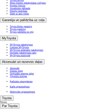
Toyota serviss
Mūsu klientu apkalpošanas solījums
Express Service
Atsaukuma pārbaude
Dzinēja skalošana
Darbi ar auto stiklu
Garantija un palīdzība uz ceļa
Toyota Relax garantija
Toyota garantija
Toyota palīdzība uz ceļa
MyToyota
MyToyota pakalpojumi
Lietotne MyToyota
MyToyota attālinātie pakalpojumi
Digitālie pakalpojumi auto
MyToyota multivide
Aksesuāri un rezerves daļas
Aksesuāri
Ziemas riteņi
Oriģinālās rezerves daļas
Vējstikla slotiņas
Īpašnieka rokasgrāmata
Karšu atjauninājumi
Multivides atjauninājums
Toyota
Toyota
Par Toyota