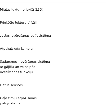
Miglas lukturi priekšā (LED)
Priekšējo lukturu tīrītāji
Joslas ievērošanas palīgsistēma
Atpakaļskata kamera
Sadursmes novēršanas sistēma
ar gājēju un velosipēdu
noteikšanas funkciju
Lietus sensors
Ceļa zīmju atpazīšanas
palīgsistēma