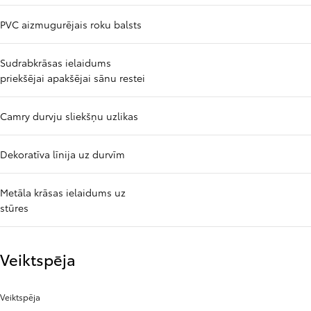
PVC aizmugurējais roku balsts
Sudrabkrāsas ielaidums
priekšējai apakšējai sānu restei
Camry durvju sliekšņu uzlikas
Dekoratīva līnija uz durvīm
Metāla krāsas ielaidums uz
stūres
Veiktspēja
Veiktspēja