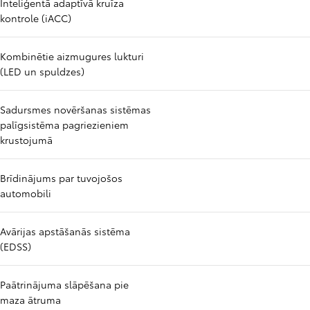
Inteliģentā adaptīvā kruīza
kontrole (iACC)
Kombinētie aizmugures lukturi
(LED un spuldzes)
Sadursmes novēršanas sistēmas
palīgsistēma pagriezieniem
krustojumā
Brīdinājums par tuvojošos
automobili
Avārijas apstāšanās sistēma
(EDSS)
Paātrinājuma slāpēšana pie
maza ātruma