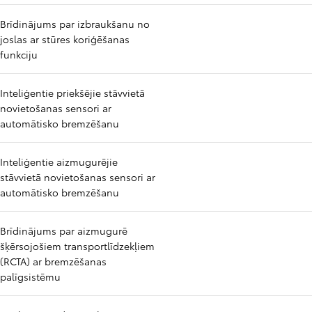
Brīdinājums par izbraukšanu no
joslas ar stūres koriģēšanas
funkciju
Inteliģentie priekšējie stāvvietā
novietošanas sensori ar
automātisko bremzēšanu
Inteliģentie aizmugurējie
stāvvietā novietošanas sensori ar
automātisko bremzēšanu
Brīdinājums par aizmugurē
šķērsojošiem transportlīdzekļiem
(RCTA) ar bremzēšanas
palīgsistēmu