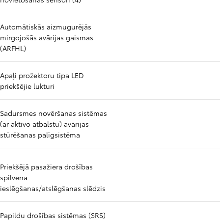
Automātiskās aizmugurējās
mirgojošās avārijas gaismas
(ARFHL)
Apaļi prožektoru tipa LED
priekšējie lukturi
Sadursmes novēršanas sistēmas
(ar aktīvo atbalstu) avārijas
stūrēšanas palīgsistēma
Priekšējā pasažiera drošības
spilvena
ieslēgšanas/atslēgšanas slēdzis
Papildu drošības sistēmas (SRS)