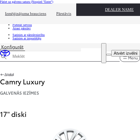
Pāriet uz galveno saturu
(Nospied "Enter")
Ātrā atlase
DEALER NAME
Uzklikšķini, lai aizvērtu pārklājumu
Izmēģinājuma brauciens
Pārstāvis
Ātrā atlase
Nāc uz izmēģinājuma braucienu
Pieteikt servisu
Atrast pārstāvi
Sazinies ar pārstāvniecību
Sazinies ar importētāju
Konfigurēt
Cena ir atjaunināta Konfigurācijas cena ir 39 200 €
Atvērt izvēlni
Menu
Meklēšanas specifikācijas
Atpakaļ
Camry Luxury
GALVENĀS IEZĪMES
17" diski