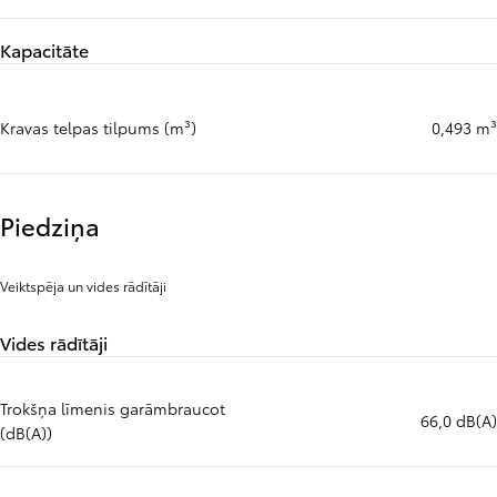
Kapacitāte
Kravas telpas tilpums (m³)
0,493 m³
Piedziņa
Veiktspēja un vides rādītāji
Vides rādītāji
Trokšņa līmenis garāmbraucot
66,0 dB(A)
(dB(A))