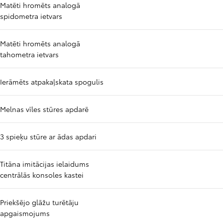
Matēti hromēts analogā
spidometra ietvars
Matēti hromēts analogā
tahometra ietvars
Ierāmēts atpakaļskata spogulis
Melnas vīles stūres apdarē
3 spieķu stūre ar ādas apdari
Titāna imitācijas ielaidums
centrālās konsoles kastei
Priekšējo glāžu turētāju
apgaismojums