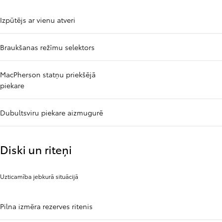
Izpūtējs ar vienu atveri
Braukšanas režīmu selektors
MacPherson statņu priekšējā
piekare
Dubultsviru piekare aizmugurē
Diski un riteņi
Uzticamība jebkurā situācijā
Pilna izmēra rezerves ritenis