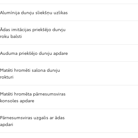
Alumīnija durvju sliekšņu uzlikas
Ādas imitācijas priekšējo durvju
roku balsti
Auduma priekšējo durvju apdare
Matēti hromēti salona durvju
rokturi
Matēti hromēta pārnesumsviras
konsoles apdare
Pārnesumsviras uzgalis ar ādas
apdari