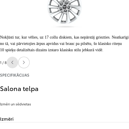
Nokļūsti tur, kur vēlies, uz 17 collu diskiem, kas nepārstāj griezties. Neatkarīgi
no tā, vai pārvietojies ārpus apvidus vai brauc pa pilsētu, šo klasisko riteņu
10 spieķu detalizētais dizains izstaro klasisku stilu jebkurā vidē.
1 / 8
Iepriekšējais slaids
Nākamais slaids
SPECIFIKĀCIJAS
Salona telpa
Izmēri un sēdvietas
Izmēri