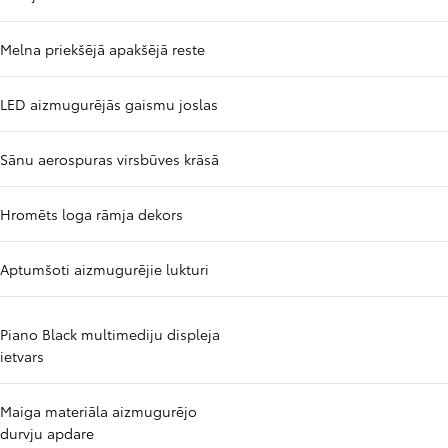
Melna priekšējā apakšējā reste
LED aizmugurējās gaismu joslas
Sānu aerospuras virsbūves krāsā
Hromēts loga rāmja dekors
Aptumšoti aizmugurējie lukturi
Piano Black multimediju displeja
ietvars
Maiga materiāla aizmugurējo
durvju apdare