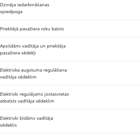
Dzinēja iedarbināšanas
spiedpoga
Priekšējā pasažiera roku balsts
Apsildāmi vadītāja un priekšēja
pasažiera sēdekļi
Elektriska augstuma regulēšana
vadītāja sēdeklim
Elektriski regulējams jostasvietas
atbalsts vadītāja sēdeklim
Elektriski bīdāms vadītāja
sēdeklis