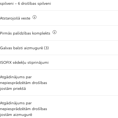
spilveni – 6 drošības spilveni
Vairāk informācijas par
Atstarojošā veste
Vairāk informācijas par
Pirmās palīdzības komplekts
Galvas balsti aizmugurē (3)
ISOFIX sēdekļu stiprinājumi
Atgādinājums par
nepiesprādzētām drošības
jostām priekšā
Atgādinājums par
nepiesprādzētām drošības
jostām aizmugurē