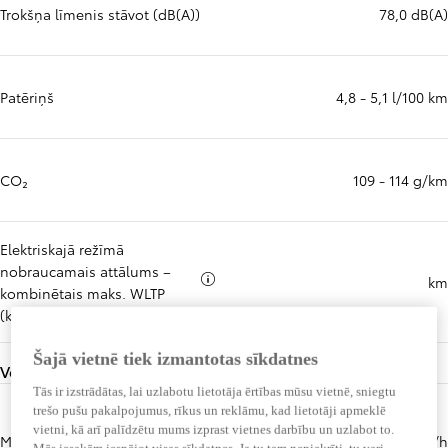
Trokšņa līmenis stāvot (dB(A))
78,0 dB(A)
Patēriņš
4,8 - 5,1 l/100 km
CO₂
109 - 114 g/km
Elektriskajā režīmā
nobraucamais attālums –
Vairāk informācijas par
km
kombinētais maks. WLTP
(km)
Šajā vietnē tiek izmantotas sīkdatnes
Veiktspēja
Tās ir izstrādātas, lai uzlabotu lietotāja ērtības mūsu vietnē, sniegtu
trešo pušu pakalpojumus, rīkus un reklāmu, kad lietotāji apmeklē
vietni, kā arī palīdzētu mums izprast vietnes darbību un uzlabot to.
Maksimālais ātrums (km/h)
180 km/h