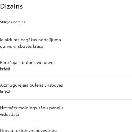
Dizains
Stilīgas detaļas
Ielaidums bagāžas nodalījuma
durvīs virsbūves krāsā
Priekšējais buferis virsbūves
krāsā
Aizmugurējais buferis virsbūves
krāsā
Hromēts moldings sānu paneļu
vidusdaļā
Durvju rokturi virsbūves krāsā