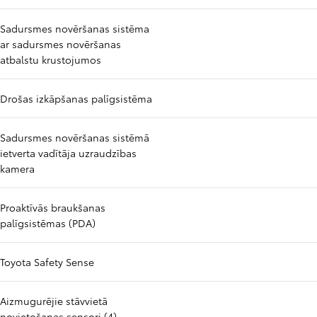
Sadursmes novēršanas sistēma
ar sadursmes novēršanas
atbalstu krustojumos
Drošas izkāpšanas palīgsistēma
Sadursmes novēršanas sistēmā
ietverta vadītāja uzraudzības
kamera
Proaktīvās braukšanas
palīgsistēmas (PDA)
Toyota Safety Sense
Aizmugurējie stāvvietā
novietošanas sensori (4)