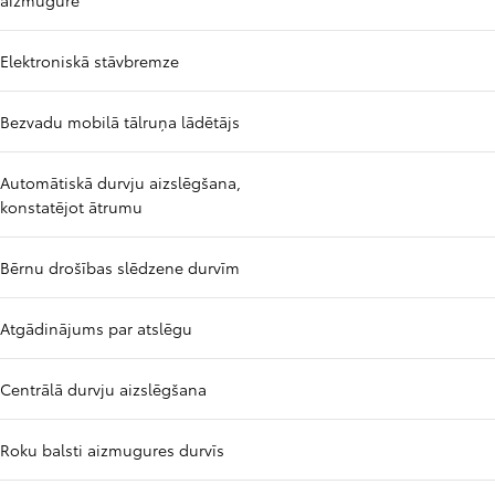
aizmugurē
Elektroniskā stāvbremze
Bezvadu mobilā tālruņa lādētājs
Automātiskā durvju aizslēgšana,
konstatējot ātrumu
Bērnu drošības slēdzene durvīm
Atgādinājums par atslēgu
Centrālā durvju aizslēgšana
Roku balsti aizmugures durvīs