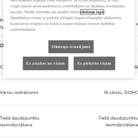
Mēs iesakām iespējot visas sīkdatnes. Ja tu tam nepiekrīti, tu vari
viegli mainīt savas preferences, noklikšķinot uz sīkdatņu iestatījumu
opcijas. Vairāk informācijas atradīsi mūsu
sīkdatņu lapā
.
Apmeklējot vietni, tu piekrīti obligāti nepieciešamajām sīkdatnēm,
Paātrinājums no 0 līdz 100 km/h
7,2 s
kuras nevar atspējot un kuras ir nepieciešamas vietnes darbības
(sekundes)
nodrošināšanai.
Dzinējs
Sīkdatņu iestatījumi
Es atsakos no visām
Es piekrītu visām
Cilindru skaits
4 rindā
Vārstu mehānisms
16 vārstu, DOHC
Tiešā daudzpunktu
Tiešā daudzpunktu
iesmidzināšana
Iesmidzināšana