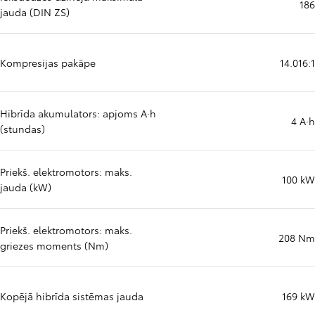
186
jauda (DIN ZS)
Kompresijas pakāpe
14.016:1
Hibrīda akumulators: apjoms A·h
4 A·h
(stundas)
Priekš. elektromotors: maks.
100 kW
jauda (kW)
Priekš. elektromotors: maks.
208 Nm
griezes moments (Nm)
Kopējā hibrīda sistēmas jauda
169 kW