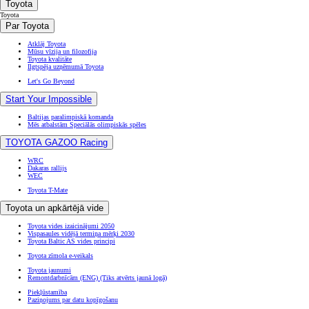
Toyota
Toyota
Par Toyota
Atklāj Toyota
Mūsu vīzija un filozofija
Toyota kvalitāte
Ilgtspēja uzņēmumā Toyota
Let's Go Beyond
Start Your Impossible
Baltijas paralimpiskā komanda
Mēs atbalstām Speciālās olimpiskās spēles
TOYOTA GAZOO Racing
WRC
Dakaras rallijs
WEC
Toyota T-Mate
Toyota un apkārtējā vide
Toyota vides izaicinājumi 2050
Vispasaules vidējā termiņa mērķi 2030
Toyota Baltic AS vides principi
Toyota zīmola e-veikals
Toyota jaunumi
Remontdarbnīcām (ENG)
(Tiks atvērts jaunā logā)
Piekļūstamība
Paziņojums par datu kopīgošanu