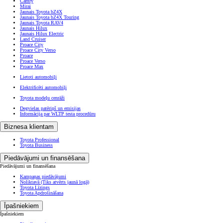
Camry
Mirai
Jaunais Toyota bZ4X
Jaunais Toyota bZ4X Touring
Jaunais Toyota RAV4
Jaunais Hilux
Jaunais Hilux Electric
Land Cruiser
Proace City
Proace City Verso
Proace
Proace Verso
Proace Max
Lietoti automobiļi
Elektrificēti automobiļi
Toyota modeļu cenrāži
Degvielas patēriņš un emisijas
Informācija par WLTP testa procedūru
Biznesa klientam
Toyota Professional
Toyota Business
Piedāvājumi un finansēšana
Piedāvājumi un finansēšana
Kampaņas piedāvājumi
Noliktavā
(Tiks atvērts jaunā logā)
Toyota Līzings
Toyota Apdrošināšana
Īpašniekiem
Īpašniekiem