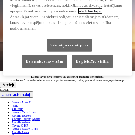
viegli mainīt savas preferences, noklikšķinot uz sīkdatņu iestatījumu
opcijas. Vairāk informācijas atradīsi mūsu
sīkdatņu lapā
.
Apmeklējot vietni, tu piekrīti obligāti nepieciešamajām sīkdatnēm,
kuras nevar atspējot un kuras ir nepieciešamas vietnes darbības
nodrošināšanai.
Sīkdatņu iestatījumi
Es atsakos no visām
Es piekrītu visām
Paldies, ka interesējies par Toyota jaunajiem modeļiem!
Lūdzu, atver savu e-pastu un apstiprini jaunumu saņemšanu.
Ja nākamo 24 stundu laikā nesaņem e-pastu no mums, lūdzu, pārbaudi savu surogātpasta mapi.
Modeļi
Modeļi
Jauni automobiļi
Jaunais Aygo X
Yaris
GR Yaris
Jaunais Yaris Cross
Corolla hečbeks
Corolla Touring Sports
Corolla sedans
Toyota C-HR
Jaunais Toyota C-HR+
Corolla Cross