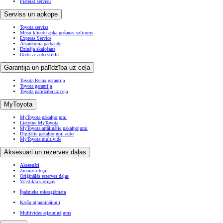
Pieteikt servisu
Serviss un apkope
Toyota serviss
Mūsu klientu apkalpošanas solījums
Express Service
Atsaukuma pārbaude
Dzinēja skalošana
Darbi ar auto stiklu
Garantija un palīdzība uz ceļa
Toyota Relax garantija
Toyota garantija
Toyota palīdzība uz ceļa
MyToyota
MyToyota pakalpojumi
Lietotne MyToyota
MyToyota attālinātie pakalpojumi
Digitālie pakalpojumi auto
MyToyota multivide
Aksesuāri un rezerves daļas
Aksesuāri
Ziemas riteņi
Oriģinālās rezerves daļas
Vējstikla slotiņas
Īpašnieka rokasgrāmata
Karšu atjauninājumi
Multivides atjauninājums