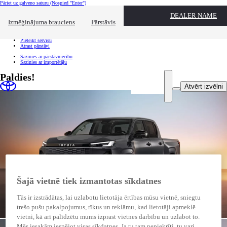
Pāriet uz galveno saturu
(Nospied "Enter")
Ātrā atlase
DEALER NAME
Uzklikšķini, lai aizvērtu pārklājumu
Izmēģinājuma brauciens
Pārstāvis
Ātrā atlase
Nāc uz izmēģinājuma braucienu
Pieteikt servisu
Atrast pārstāvi
Sazinies ar pārstāvniecību
Sazinies ar importētāju
Paldies!
Atvērt izvēlni
Šajā vietnē tiek izmantotas sīkdatnes
Tās ir izstrādātas, lai uzlabotu lietotāja ērtības mūsu vietnē, sniegtu
trešo pušu pakalpojumus, rīkus un reklāmu, kad lietotāji apmeklē
vietni, kā arī palīdzētu mums izprast vietnes darbību un uzlabot to.
Mēs iesakām iespējot visas sīkdatnes. Ja tu tam nepiekrīti, tu vari