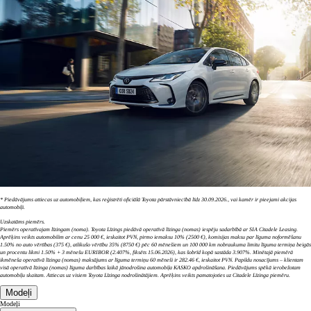
* Piedāvājums attiecas uz automobiļiem, kas reģistrēti oficiālā Toyota pārstāvniecībā līdz 30.09.2026., vai kamēr ir pieejami akcijas
automobiļi.
Uzskatāms piemērs.
Piemērs operatīvajam līzingam (noma). Toyota Līzings piedāvā operatīvā līzinga (nomas) iespēju sadarbībā ar SIA Citadele Leasing.
Aprēķins veikts automobilim ar cenu 25 000 €, ieskaitot PVN, pirmo iemaksu 10% (2500 €), komisijas maksu par līguma noformēšanu
1.50% no auto vērtības (375 €), atlikušo vērtību 35% (8750 €) pēc 60 mēnešiem un 100 000 km nobraukuma limitu līguma termiņa beigās
un procentu likmi 1.50% + 3 mēnešu EURIBOR (2.407%, fiksēts 15.06.2026), kas šobrīd kopā sastāda 3.907%. Minētajā piemērā
ikmēneša operatīvā līzinga (nomas) maksājums ar līguma termiņu 60 mēneši ir 282.46 €, ieskaitot PVN. Papildu nosacījums – klientam
visā operatīvā līzinga (nomas) līguma darbības laikā jānodrošina automobiļa KASKO apdrošināšana. Piedāvājums spēkā ierobežotam
automobiļu skaitam. Attiecas uz visiem Toyota Līzinga nodrošinātājiem. Aprēķins veikts pamatojoties uz Citadele Līzinga piemēru.
Modeļi
Modeļi