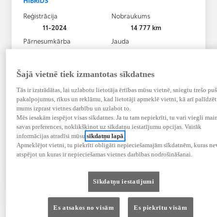
Reģistrācija
Nobraukums
11-2024
14 777 km
Pārnesumkārba
Jauda
Automātiskā
163 kW (222 DIN ZS)
Rādīt vairāk
Šajā vietnē tiek izmantotas sīkdatnes
43 990 € (0% PVN)
Tās ir izstrādātas, lai uzlabotu lietotāja ērtības mūsu vietnē, sniegtu trešo pu
488 € / mēnesī
pakalpojumus, rīkus un reklāmu, kad lietotāji apmeklē vietni, kā arī palīdzē
Ilgums: 60 mēneši
mums izprast vietnes darbību un uzlabot to.
Pirmā iemaksa: 6599 €
Mēs iesakām iespējot visas sīkdatnes. Ja tu tam nepiekrīti, tu vari viegli main
Procentu likme: 1.5%
savas preferences, noklikšķinot uz sīkdatņu iestatījumu opcijas. Vairāk
EURIBOR (3 mēneši,
2026-06-15):
2,41%
informācijas atradīsi mūsu
sīkdatņu lapā
.
Apmeklējot vietni, tu piekrīti obligāti nepieciešamajām sīkdatnēm, kuras ne
Atlasīt automobili
atspējot un kuras ir nepieciešamas vietnes darbības nodrošināšanai.
Sazināties ar pārstāvniecību
Salīdzināt
Saglabāt
Sīkdatņu iestatījumi
Es atsakos no visām
Es piekrītu visām