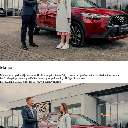
Maiņa
Mainot savu pašreizējo automobili Toyota pārstāvniecībā, tu saņemsi profesionālu un pārskatāmu servisu,
konkurētspējīgu cenas piedāvājumu un, pats galvenais, pilnīgu sirdsmieru.
Lai uzzinātu vairāk, sazinies ar Toyota pārstāvniecību.