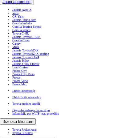
Jauni automobiļi
Jaunais Aygo X
Yaris
GR Yaris
Jaunais Yaris Cross
Corolla hečbeks
Corolla Touring Sports
Corolla sedans
Toyota C-HR
Jaunais Toyota C-HR+
Corolla Cross
Camry
Mirai
Jaunais Toyota bZ4X
Jaunais Toyota bZ4X Touring
Jaunais Toyota RAV4
Jaunais Hilux
Jaunais Hilux Electric
Land Cruiser
Proace City
Proace City Verso
Proace
Proace Verso
Proace Max
Lietoti automobiļi
Elektrificēti automobiļi
Toyota modeļu cenrāži
Degvielas patēriņš un emisijas
Informācija par WLTP testa procedūru
Biznesa klientam
Toyota Professional
Toyota Business