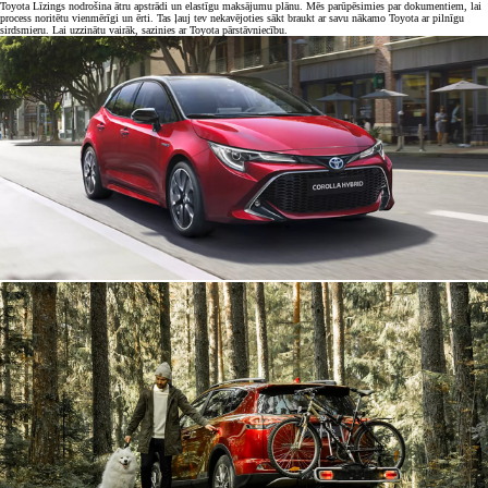
Toyota Līzings nodrošina ātru apstrādi un elastīgu maksājumu plānu. Mēs parūpēsimies par dokumentiem, lai
process noritētu vienmērīgi un ērti. Tas ļauj tev nekavējoties sākt braukt ar savu nākamo Toyota ar pilnīgu
sirdsmieru. Lai uzzinātu vairāk, sazinies ar Toyota pārstāvniecību.