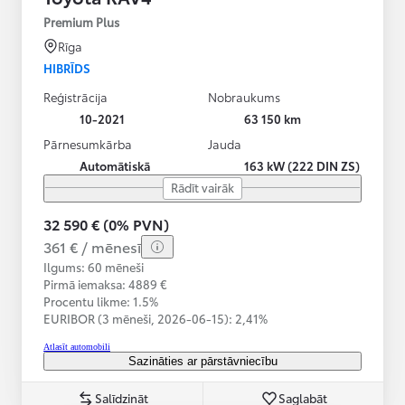
Premium Plus
Rīga
HIBRĪDS
Reģistrācija
Nobraukums
10-2021
63 150 km
Pārnesumkārba
Jauda
Automātiskā
163 kW (222 DIN ZS)
Rādīt vairāk
32 590 € (0% PVN)
361 € / mēnesī
Ilgums: 60 mēneši
Pirmā iemaksa: 4889 €
Procentu likme: 1.5%
EURIBOR (3 mēneši,
2026-06-15):
2,41%
Atlasīt automobili
Sazināties ar pārstāvniecību
Salīdzināt
Saglabāt