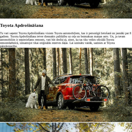
Toyota Apdrošināšana
Tu vari saņemt Toyota Apdrošināšanu visiem Toyota automobiļiem, kas ir personīgā lietošanā un jaunāki par 8
gadiem. Toyota Apdrošināšana ietver diennakts palīdzību uz ceļa un bezmaksas maiņas auto. Un, ja tavam
automobilim ir nepieciešams remonts, vari būt drošs(-a), zinot, ka tas tiks veikts oficiālā Toyota
remontdarbnīcā, izmantojot tikai oriģinālās rezerves daļas. Lai uzzinātu vairāk, sazinies ar Toyota
pārstāvniecību.