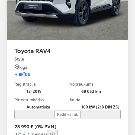
Toyota RAV4
Style
Rīga
HIBRĪDS
Reģistrācija
Nobraukums
12-2019
68 052 km
Pārnesumkārba
Jauda
Automātiskā
160 kW (218 DIN ZS)
Rādīt vairāk
28 990 € (0% PVN)
321 € / mēnesī