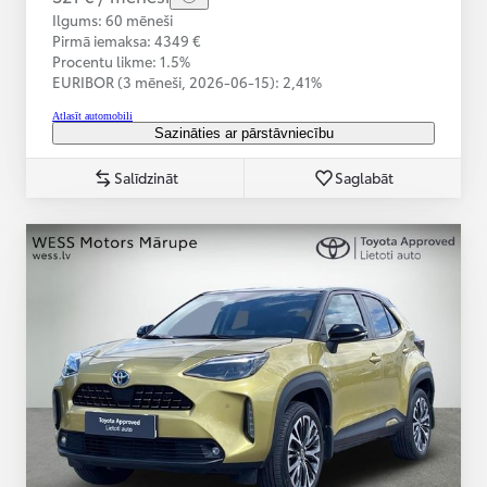
Ilgums: 60 mēneši
Pirmā iemaksa: 4349 €
Procentu likme: 1.5%
EURIBOR (3 mēneši,
2026-06-15):
2,41%
Atlasīt automobili
Sazināties ar pārstāvniecību
Salīdzināt
Saglabāt