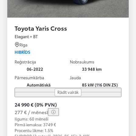
Toyota Yaris Cross
Elegant + BT
Rīga
HIBRĪDS
Reģistrācija
Nobraukums
06-2022
33 948 km
Pārnesumkārba
Jauda
Automātiskā
85 kW (116 DIN ZS)
Rādīt vairāk
24 990 € (0% PVN)
277 € / mēnesī
Ilgums: 60 mēneši
Pirmā iemaksa: 3749 €
Procentu likme: 1.5%
EURIBOR (3 mēneši,
2026-06-15):
2,41%