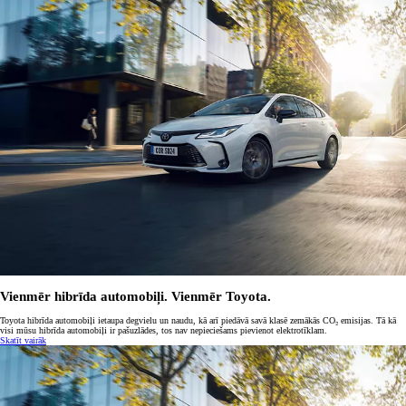
Vienmēr hibrīda automobiļi. Vienmēr Toyota.
Toyota hibrīda automobiļi ietaupa degvielu un naudu, kā arī piedāvā savā klasē zemākās CO₂ emisijas. Tā kā
visi mūsu hibrīda automobiļi ir pašuzlādes, tos nav nepieciešams pievienot elektrotīklam.
Skatīt vairāk