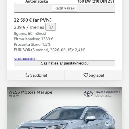
Automātiskā
160 kW (218 DIN ZS)
Rādīt vairāk
22 590 € (ar PVN)
239 € / mēnesī
Ilgums: 60 mēneši
Pirmā iemaksa: 3389 €
Procentu likme: 1.5%
EURIBOR (3 mēneši,
2026-06-15):
2,41%
Atlasīt automobili
Sazināties ar pārstāvniecību
Salīdzināt
Saglabāt