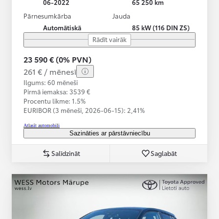
06-2022
65 250 km
Pārnesumkārba
Jauda
Automātiskā
85 kW (116 DIN ZS)
Rādīt vairāk
23 590 € (0% PVN)
261 € / mēnesī
Ilgums: 60 mēneši
Pirmā iemaksa: 3539 €
Procentu likme: 1.5%
EURIBOR (3 mēneši,
2026-06-15):
2,41%
Atlasīt automobili
Sazināties ar pārstāvniecību
Salīdzināt
Saglabāt