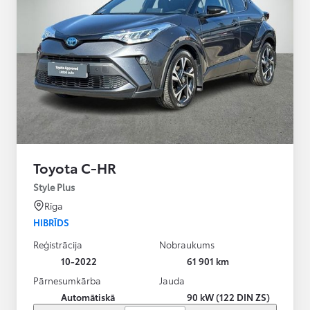
Toyota C-HR
Style Plus
Rīga
HIBRĪDS
Reģistrācija
Nobraukums
10-2022
61 901 km
Pārnesumkārba
Jauda
Automātiskā
90 kW (122 DIN ZS)