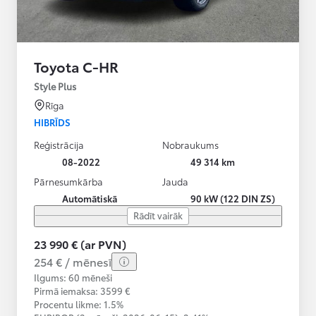
Toyota C-HR
Style Plus
Rīga
HIBRĪDS
Reģistrācija
Nobraukums
08-2022
49 314 km
Pārnesumkārba
Jauda
Automātiskā
90 kW (122 DIN ZS)
Rādīt vairāk
23 990 € (ar PVN)
254 € / mēnesī
Ilgums: 60 mēneši
Pirmā iemaksa: 3599 €
Procentu likme: 1.5%