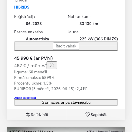
HIBRĪDS
Reģistrācija
Nobraukums
06-2023
33 130 km
Pārnesumkārba
Jauda
Automātiskā
225 kW (306 DIN ZS)
Rādīt vairāk
45 990 € (ar PVN)
487 € / mēnesī
Ilgums: 60 mēneši
Pirmā iemaksa: 6899 €
Procentu likme: 1.5%
EURIBOR (3 mēneši,
2026-06-15):
2,41%
Atlasīt automobili
Sazināties ar pārstāvniecību
Salīdzināt
Saglabāt