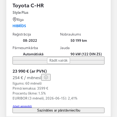
Toyota C-HR
Style Plus
Rīga
HIBRĪDS
Reģistrācija
Nobraukums
08-2022
50 199 km
Pārnesumkārba
Jauda
Automātiskā
90 kW (122 DIN ZS)
Rādīt vairāk
23 990 € (ar PVN)
254 € / mēnesī
Ilgums: 60 mēneši
Pirmā iemaksa: 3599 €
Procentu likme: 1.5%
EURIBOR (3 mēneši,
2026-06-15):
2,41%
Atlasīt automobili
Sazināties ar pārstāvniecību