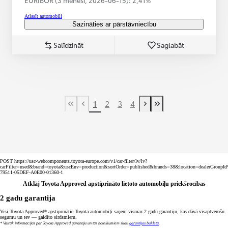
Atlasīt automobili
Sazināties ar pārstāvniecību
Salīdzināt
Saglabāt
1
2
3
4
First Page
Previous page
Next page
Last Page
POST https://usc-webcomponents.toyota-europe.com/v1/car-filter/lv/lv?
carFilter=used&brand=toyota&uscEnv=production&sortOrder=published&brands=38&location=dealerGroup
79511-05DEF-A0E00-01360-1
Atklāj Toyota Approved apstiprināto lietoto automobiļu priekšrocības
2 gadu garantija
Visi Toyota Approved* apstiprinātie Toyota automobiļi saņem vismaz 2 gadu garantiju, kas dāvā visaptverošu
segumu un tev — gaidīto sirdsmieru.
* Vairāk informācijas par Toyota Approved garantiju un tās noteikumiem skati
garantijas bukletā
.