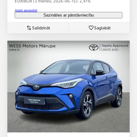
EURIBOR (3 mēneši,
2026-06-15):
2,41%
Atlasīt automobili
Sazināties ar pārstāvniecību
Salīdzināt
Saglabāt