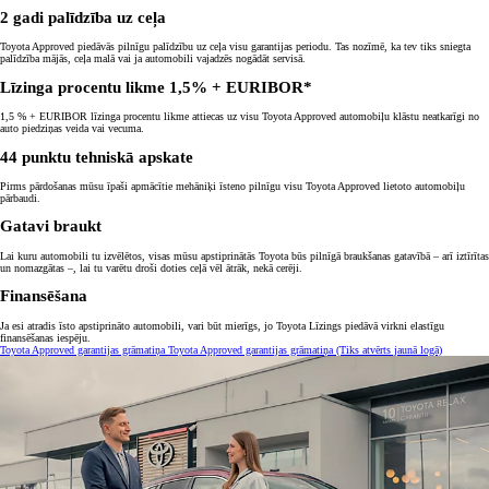
2 gadi palīdzība uz ceļa
Toyota Approved piedāvās pilnīgu palīdzību uz ceļa visu garantijas periodu. Tas nozīmē, ka tev tiks sniegta
palīdzība mājās, ceļa malā vai ja automobili vajadzēs nogādāt servisā.
Līzinga procentu likme 1,5% + EURIBOR*
1,5 % + EURIBOR līzinga procentu likme attiecas uz visu Toyota Approved automobiļu klāstu neatkarīgi no
auto piedziņas veida vai vecuma.
44 punktu tehniskā apskate
Pirms pārdošanas mūsu īpaši apmācītie mehāniķi īsteno pilnīgu visu Toyota Approved lietoto automobiļu
pārbaudi.
Gatavi braukt
Lai kuru automobili tu izvēlētos, visas mūsu apstiprinātās Toyota būs pilnīgā braukšanas gatavībā – arī iztīrītas
un nomazgātas –, lai tu varētu droši doties ceļā vēl ātrāk, nekā cerēji.
Finansēšana
Ja esi atradis īsto apstiprināto automobili, vari būt mierīgs, jo Toyota Līzings piedāvā virkni elastīgu
finansēšanas iespēju.
Toyota Approved garantijas grāmatiņa
Toyota Approved garantijas grāmatiņa
(Tiks atvērts jaunā logā)