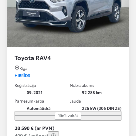
Toyota RAV4
Rīga
HIBRĪDS
Reģistrācija
Nobraukums
09-2021
92 288 km
Pārnesumkārba
Jauda
Automātiskā
225 kW (306 DIN ZS)
Rādīt vairāk
38 590 € (ar PVN)
409 € / mēnesī