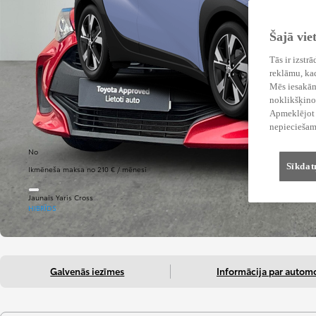
Šajā vie
Tās ir izstr
reklāmu, kad
Mēs iesakām 
noklikšķinot
Apmeklējot v
nepieciešam
No
Sīkdat
Ikmēneša maksa no 210 € / mēnesī
Jaunais Yaris Cross
HIBRĪDS
Galvenās iezīmes
Informācija par automo