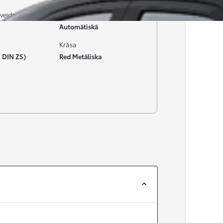
veids
Pārnesumkārba
Automātiskā
Krāsa
 DIN ZS)
Red Metāliska