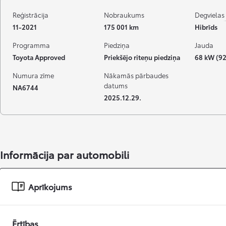
Reģistrācija
Nobraukums
Degvielas 
11-2021
175 001 km
Hibrīds
Programma
Piedziņa
Jauda
Toyota Approved
Priekšējo riteņu piedziņa
68 kW (92
Numura zīme
Nākamās pārbaudes
datums
NA6744
2025.12.29.
Informācija par automobili
Aprīkojums
Ērtības