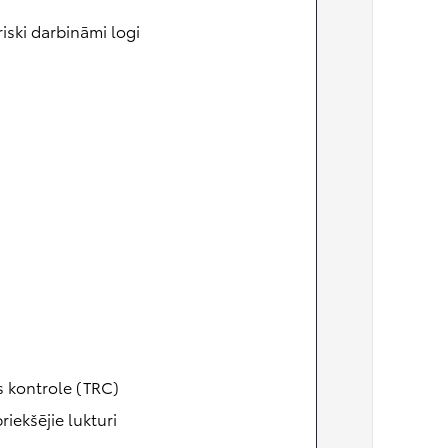
riski darbināmi logi
s kontrole (TRC)
riekšējie lukturi