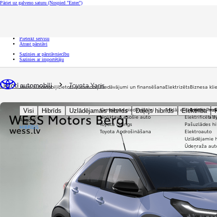
Pāriet uz galveno saturu
(Nospied "Enter")
Ātrā atlase
Uzklikšķini, lai aizvērtu pārklājumu
Ātrā atlase
Nāc uz izmēģinājuma braucienu
Pieteikt servisu
Atrast pārstāvi
Sazinies ar pārstāvniecību
Sazinies ar importētāju
Tu esi šeit
:
Lietoti automobiļi
Toyota Yaris
Jauni automobiļi
Lietoti automobiļi
Piedāvājumi un finansēšana
Elektrizēts
Biznesa kl
Kampaņas piedāvājumi
Atklāj elektrificēti mo
Toyota Prof
Visi
Hibrīds
Uzlādējamais hibrīds
Daļējs hibrīds
Elektrība
Noliktavā esošie auto
Elektrificēti 
a1
Aygo X
Toyota Līzings
Pašuzlādes hi
HIBRĪDS
Toyota Apdrošināšana
Elektroauto
Uzlādējamie h
Ūdeņraža aut