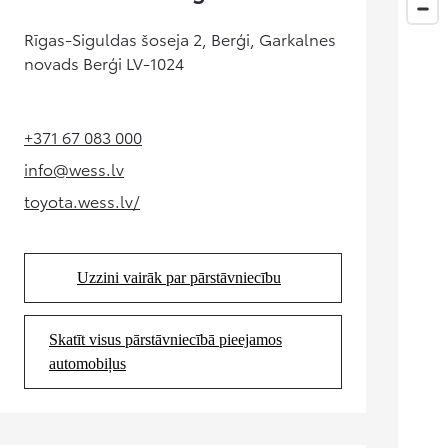
No 24 500 €
Corolla sedans
Rīgas-Siguldas šoseja 2, Berģi, Garkalnes
HIBRĪDS
novads Berģi LV-1024
+371 67 083 000
(Opens in new tab)
info@wess.lv
(Opens in new tab)
toyota.wess.lv/
(Opens in new tab)
Uzzini vairāk par pārstāvniecību
(Opens in new tab)
Skatīt visus pārstāvniecībā pieejamos
(Opens in new tab)
automobiļus
No