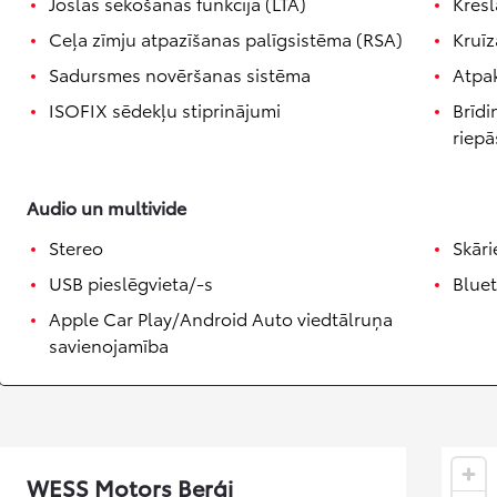
Joslas sekošanas funkcija (LTA)
Krēsl
Ceļa zīmju atpazīšanas palīgsistēma (RSA)
Kruīz
Sadursmes novēršanas sistēma
Atpa
ISOFIX sēdekļu stiprinājumi
Brīdi
riepā
Audio un multivide
Stereo
Skār
USB pieslēgvieta/-s
Blue
Apple Car Play/Android Auto viedtālruņa
savienojamība
WESS Motors Berģi