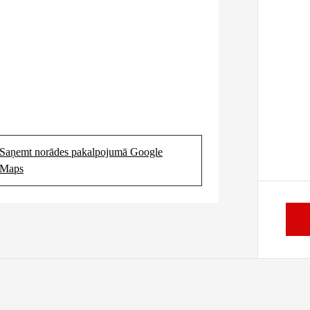
Saņemt norādes pakalpojumā Google
(Opens in new tab)
Maps