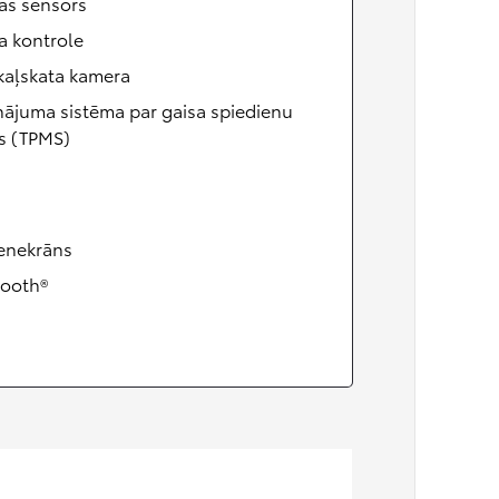
as sensors
a kontrole
kaļskata kamera
nājuma sistēma par gaisa spiedienu
s (TPMS)
ienekrāns
tooth®