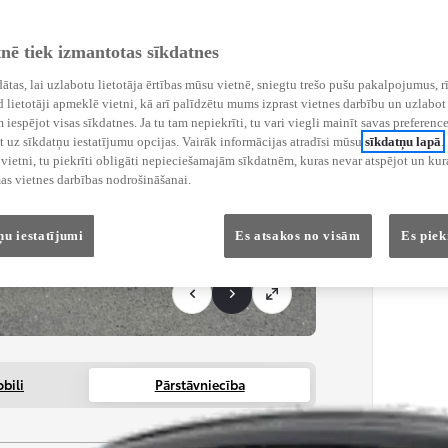
tnē tiek izmantotas sīkdatnes
ādātas, lai uzlabotu lietotāja ērtības mūsu vietnē, sniegtu trešo pušu pakalpojumus, r
 lietotāji apmeklē vietni, kā arī palīdzētu mums izprast vietnes darbību un uzlabot 
iespējot visas sīkdatnes. Ja tu tam nepiekrīti, tu vari viegli mainīt savas preference
 uz sīkdatņu iestatījumu opcijas. Vairāk informācijas atradīsi mūsu
sīkdatņu lapā
.
ietni, tu piekrīti obligāti nepieciešamajām sīkdatnēm, kuras nevar atspējot un kura
as vietnes darbības nodrošināšanai.
ņu iestatījumi
Es atsakos no visām
Es piek
bili
Pārstāvniecība