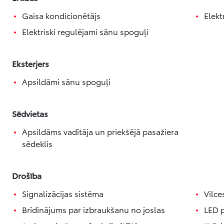
Gaisa kondicionētājs
Elekt
Elektriski regulējami sānu spoguļi
Eksterjers
Apsildāmi sānu spoguļi
Sēdvietas
Apsildāms vadītāja un priekšējā pasažiera
sēdeklis
Drošība
Signalizācijas sistēma
Vilce
Brīdinājums par izbraukšanu no joslas
LED p