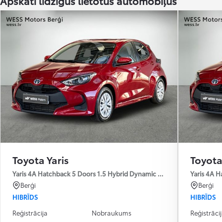
Apskati līdzīgus lietotus automobiļus
No
Ikmēneša maksa no 272 € / mēnesī
Toyota bZ4X
ELEKTRĪBA
Toyota Yaris
Toyota
Yaris 4A Hatchback 5 Doors 1.5 Hybrid Dynamic Force e-CVT L1 Activ
Yaris 4A H
Berģi
Berģi
HIBRĪDS
HIBRĪDS
Reģistrācija
Nobraukums
Reģistrāci