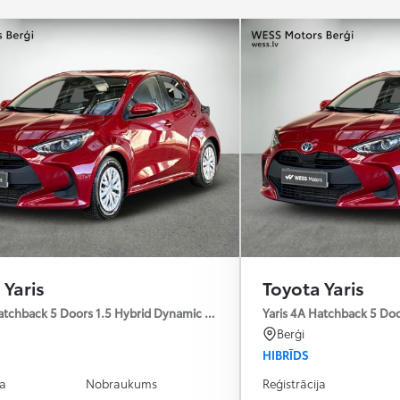
 Yaris
Toyota Yaris
e
atchback 5 Doors 1.5 Hybrid Dynamic Force e-CVT L1 Active
Yaris 4A Hatchback 5 Doo
Berģi
HIBRĪDS
ja
Nobraukums
Reģistrācija