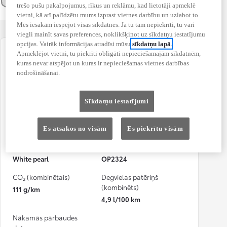
trešo pušu pakalpojumus, rīkus un reklāmu, kad lietotāji apmeklē
vietni, kā arī palīdzētu mums izprast vietnes darbību un uzlabot to.
Mēs iesakām iespējot visas sīkdatnes. Ja tu tam nepiekrīti, tu vari
viegli mainīt savas preferences, noklikšķinot uz sīkdatņu iestatījumu
opcijas. Vairāk informācijas atradīsi mūsu
sīkdatņu lapā
.
Apmeklējot vietni, tu piekrīti obligāti nepieciešamajām sīkdatnēm,
Reģistrācija
Nobraukums
kuras nevar atspējot un kuras ir nepieciešamas vietnes darbības
12-2018
109 143 km
nodrošināšanai.
Degvielas veids
Pārnesumkārba
Hibrīds
Automātiskā
Sīkdatņu iestatījumi
Piedziņa
Jauda
Priekšējo riteņu piedziņa
90 kW (122 DIN ZS)
Es atsakos no visām
Es piekrītu visām
Krāsa
Numura zīme
White pearl
OP2324
CO₂ (kombinētais)
Degvielas patēriņš
(kombinēts)
111 g/km
4,9 l/100 km
Nākamās pārbaudes