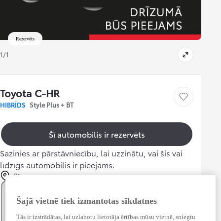
Rezervēts
1/1
Toyota C-HR
Saglabāt
HIBRĪDS
Style Plus + BT
Šī automobilis ir rezervēts
Sazinies ar pārstāvniecību, lai uzzinātu, vai šis vai
līdzīgs automobilis ir pieejams.
Rīga
Ikmēneša maksājums
Atlasītais
Ikmēneša maksājums
Šajā vietnē tiek izmantotas sīkdatnes
17 990 €
(0% PVN)
199 € / mēnesī
Tās ir izstrādātas, lai uzlabotu lietotāja ērtības mūsu vietnē, sniegtu