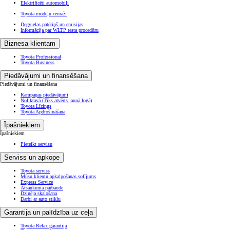
Elektrificēti automobiļi
Toyota modeļu cenrāži
Degvielas patēriņš un emisijas
Informācija par WLTP testa procedūru
Biznesa klientam
Toyota Professional
Toyota Business
Piedāvājumi un finansēšana
Piedāvājumi un finansēšana
Kampaņas piedāvājumi
Noliktavā
(Tiks atvērts jaunā logā)
Toyota Līzings
Toyota Apdrošināšana
Īpašniekiem
Īpašniekiem
Pieteikt servisu
Serviss un apkope
Toyota serviss
Mūsu klientu apkalpošanas solījums
Express Service
Atsaukuma pārbaude
Dzinēja skalošana
Darbi ar auto stiklu
Garantija un palīdzība uz ceļa
Toyota Relax garantija