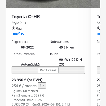
Toyota C-HR
Toy
Style Plus
Style 
Rīga
Rīg
HIBRĪDS
HIBRĪ
Reģistrācija
Nobraukums
Reģist
08-2022
49 314 km
Pārnesumkārba
Jauda
Pārne
90 kW (122 DIN
Automātiskā
ZS)
Rādīt vairāk
23 990 € (ar PVN)
23 99
254 € / mēnesī
254 
Ilgums: 60 mēneši
Ilgum
Pirmā iemaksa: 3599 €
Pirmā
Procentu likme: 1.5%
Procen
EURIBOR (3 mēneši,
2026-06-15):
2,41%
EURIB