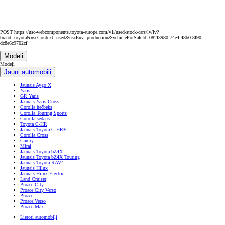
POST https://usc-webcomponents.toyota-europe.com/v1/used-stock-cars/lv/lv?
brand=toyota&uscContext=used&uscEnv=production&vehicleForSaleId=082f3980-74e4-48b0-8f90-
dc8e6c9702cf
Modeļi
Modeļi
Jauni automobiļi
Jaunais Aygo X
Yaris
GR Yaris
Jaunais Yaris Cross
Corolla hečbeks
Corolla Touring Sports
Corolla sedans
Toyota C-HR
Jaunais Toyota C-HR+
Corolla Cross
Camry
Mirai
Jaunais Toyota bZ4X
Jaunais Toyota bZ4X Touring
Jaunais Toyota RAV4
Jaunais Hilux
Jaunais Hilux Electric
Land Cruiser
Proace City
Proace City Verso
Proace
Proace Verso
Proace Max
Lietoti automobiļi