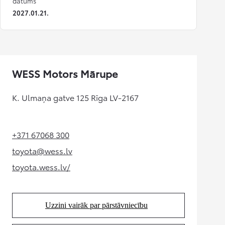
datums
2027.01.21.
WESS Motors Mārupe
K. Ulmaņa gatve 125 Rīga LV-2167
+371 67068 300
(Opens in new tab)
toyota@wess.lv
(Opens in new tab)
toyota.wess.lv/
(Opens in new tab)
Uzzini vairāk par pārstāvniecību
(Opens in new tab)