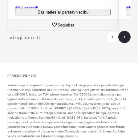
Atlasīt automobili
Atlasīt a
Sazināties ar pārstāvniecību
Saglabāt
Līdzīgi auto: 8
APRĒĶINA PIEMĒRS
Piemērs operatīvajam līzingam (noma). Toyota Līzings piedāvā operatīvā līzinga
(nomas) iespēju sadarbībā ar SIA Citadele Leasing. Aprēķins veikts automobilim ar
cenu 25 000 €, ieskaitot PVN, pirmo iemaksu 10% (2500 €), komisijas maksu par
līguma noformēšanu 1.50% no auto vērtības (375 €), atlikušo vērtību 35% (8750 €)
pēc 60 mēnešiem un 100 000 km nobraukuma limitu līguma termiņa beigās un
procentu likmi 1.50% + 3 mēnešu EURIBOR (2.407%, fiksēts 15.06.2026), kas šobrīd
kopā sastāda 3.907%. Minētajā piemērā ikmēneša operatīvā līzinga (nomas)
maksājums ar līguma termiņu 60 mēneši ir 282.46 €, ieskaitot PVN. Papildu
nosacījums – klientam visā operatīvā līzinga (nomas) līguma darbības laikā
jānodrošina automobiļa KASKO apdrošināšana. Piedāvājums spēkā ierobežotam
automobiļu skaitam. Attiecas uz visiem Toyota Līzinga nodrošinātājiem. Aprēķins
veikts pamatojoties uz Citadele Līzinga piemēru.