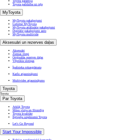
Toyota garantija
Toyota palīdzība uz ceļa
MyToyota
MyToyota pakalpojumi
Lietotne MyToyota
MyToyota attālinātie pakalpojumi
Digitālie pakalpojumi auto
MyToyota multivide
Aksesuāri un rezerves daļas
Aksesuāri
Ziemas riteņi
Oriģinālās rezerves daļas
Vējstikla slotiņas
Īpašnieka rokasgrāmata
Karšu atjauninājumi
Multivides atjauninājums
Toyota
Toyota
Par Toyota
Atklāj Toyota
Mūsu vīzija un filozofija
Toyota kvalitāte
Ilgtspēja uzņēmumā Toyota
Let's Go Beyond
Start Your Impossible
Baltijas paralimpiskā komanda