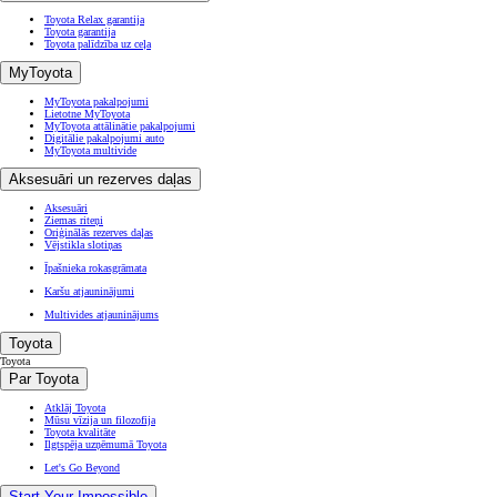
Toyota Relax garantija
Toyota garantija
Toyota palīdzība uz ceļa
MyToyota
MyToyota pakalpojumi
Lietotne MyToyota
MyToyota attālinātie pakalpojumi
Digitālie pakalpojumi auto
MyToyota multivide
Aksesuāri un rezerves daļas
Aksesuāri
Ziemas riteņi
Oriģinālās rezerves daļas
Vējstikla slotiņas
Īpašnieka rokasgrāmata
Karšu atjauninājumi
Multivides atjauninājums
Toyota
Toyota
Par Toyota
Atklāj Toyota
Mūsu vīzija un filozofija
Toyota kvalitāte
Ilgtspēja uzņēmumā Toyota
Let's Go Beyond
Start Your Impossible