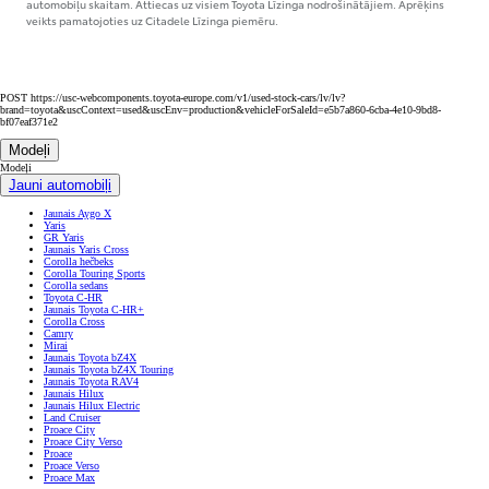
automobiļu skaitam. Attiecas uz visiem Toyota Līzinga nodrošinātājiem. Aprēķins
veikts pamatojoties uz Citadele Līzinga piemēru.
POST https://usc-webcomponents.toyota-europe.com/v1/used-stock-cars/lv/lv?
brand=toyota&uscContext=used&uscEnv=production&vehicleForSaleId=e5b7a860-6cba-4e10-9bd8-
bf07eaf371e2
Modeļi
Modeļi
Jauni automobiļi
Jaunais Aygo X
Yaris
GR Yaris
Jaunais Yaris Cross
Corolla hečbeks
Corolla Touring Sports
Corolla sedans
Toyota C-HR
Jaunais Toyota C-HR+
Corolla Cross
Camry
Mirai
Jaunais Toyota bZ4X
Jaunais Toyota bZ4X Touring
Jaunais Toyota RAV4
Jaunais Hilux
Jaunais Hilux Electric
Land Cruiser
Proace City
Proace City Verso
Proace
Proace Verso
Proace Max