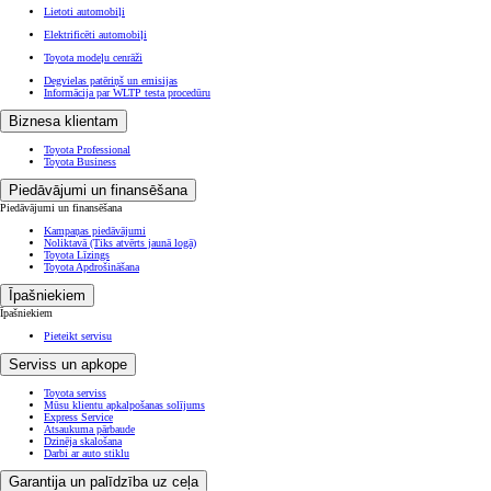
Lietoti automobiļi
Elektrificēti automobiļi
Toyota modeļu cenrāži
Degvielas patēriņš un emisijas
Informācija par WLTP testa procedūru
Biznesa klientam
Toyota Professional
Toyota Business
Piedāvājumi un finansēšana
Piedāvājumi un finansēšana
Kampaņas piedāvājumi
Noliktavā
(Tiks atvērts jaunā logā)
Toyota Līzings
Toyota Apdrošināšana
Īpašniekiem
Īpašniekiem
Pieteikt servisu
Serviss un apkope
Toyota serviss
Mūsu klientu apkalpošanas solījums
Express Service
Atsaukuma pārbaude
Dzinēja skalošana
Darbi ar auto stiklu
Garantija un palīdzība uz ceļa