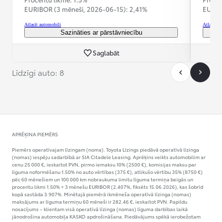
EURIBOR (3 mēneši,
2026-06-15):
2,41%
EURIB
Atlasīt automobili
Atlasīt a
Sazināties ar pārstāvniecību
Saglabāt
Līdzīgi auto: 8
APRĒĶINA PIEMĒRS
Piemērs operatīvajam līzingam (noma). Toyota Līzings piedāvā operatīvā līzinga
(nomas) iespēju sadarbībā ar SIA Citadele Leasing. Aprēķins veikts automobilim ar
cenu 25 000 €, ieskaitot PVN, pirmo iemaksu 10% (2500 €), komisijas maksu par
līguma noformēšanu 1.50% no auto vērtības (375 €), atlikušo vērtību 35% (8750 €)
pēc 60 mēnešiem un 100 000 km nobraukuma limitu līguma termiņa beigās un
procentu likmi 1.50% + 3 mēnešu EURIBOR (2.407%, fiksēts 15.06.2026), kas šobrīd
kopā sastāda 3.907%. Minētajā piemērā ikmēneša operatīvā līzinga (nomas)
maksājums ar līguma termiņu 60 mēneši ir 282.46 €, ieskaitot PVN. Papildu
nosacījums – klientam visā operatīvā līzinga (nomas) līguma darbības laikā
jānodrošina automobiļa KASKO apdrošināšana. Piedāvājums spēkā ierobežotam