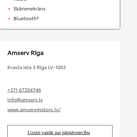
Skārienekrāns
Bluetooth®
Amserv Rīga
Krasta iela 3 Rīga LV-1003
+371 67204746
(Opens in new tab)
info@amserv.lv
(Opens in new tab)
www.amservmotors.lv/
(Opens in new tab)
Uzzini vairāk par pārstāvniecību
(Opens in new tab)