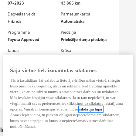
07-2023
43 865 km
Degvielas veids
Pārnesumkārba
Hibrīds
Automātiskā
Programma
Piedziņa
Toyota Approved
Priekšējo riteņu piedziņa
Jauda
Krāsa
72 kW (97 DIN ZS)
Gray Metāliska
Numura zīme
CO₂ (kombinētais)
Šajā vietnē tiek izmantotas sīkdatnes
NO5181
111 g/km
Tās ir izstrādātas, lai uzlabotu lietotāja ērtības mūsu vietnē, sniegtu
trešo pušu pakalpojumus, rīkus un reklāmu, kad lietotāji apmeklē
Nākamās pārbaudes
vietni, kā arī palīdzētu mums izprast vietnes darbību un uzlabot to.
datums
Mēs iesakām iespējot visas sīkdatnes. Ja tu tam nepiekrīti, tu vari
2027.07.25.
viegli mainīt savas preferences, noklikšķinot uz sīkdatņu iestatījumu
opcijas. Vairāk informācijas atradīsi mūsu
sīkdatņu lapā
.
Apmeklējot vietni, tu piekrīti obligāti nepieciešamajām sīkdatnēm,
kuras nevar atspējot un kuras ir nepieciešamas vietnes darbības
nodrošināšanai.
Informācija par automobili