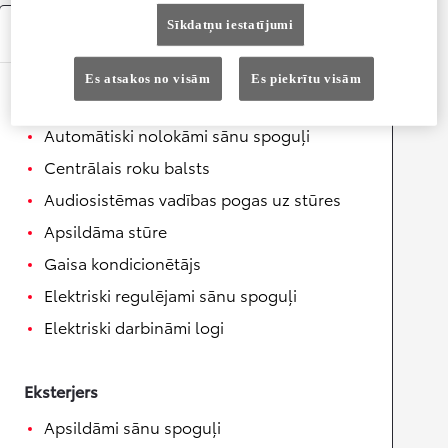
Sīkdatņu iestatījumi
Aprīkojums
Es atsakos no visām
Es piekrītu visām
Ērtības
Automātiski nolokāmi sānu spoguļi
Centrālais roku balsts
Audiosistēmas vadības pogas uz stūres
Apsildāma stūre
Gaisa kondicionētājs
Elektriski regulējami sānu spoguļi
Elektriski darbināmi logi
Eksterjers
Apsildāmi sānu spoguļi