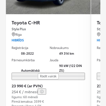
Toyota C-HR
Toy
Style Plus
Style 
Rīga
Rīg
HIBRĪDS
HIBRĪ
Reģistrācija
Nobraukums
Reģist
08-2022
49 314 km
Pārnesumkārba
Jauda
Pārne
90 kW (122 DIN
Automātiskā
ZS)
Rādīt vairāk
23 990 € (ar PVN)
23 99
254 € / mēnesī
254 
Ilgums: 60 mēneši
Ilgum
Pirmā iemaksa: 3599 €
Pirmā
Procentu likme: 1.5%
Procen