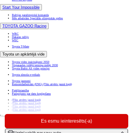
Start Your Impossible
Baltijas paralimpiskā komanda
Mēs atbalstām Speciālās olimpiskās spēles
TOYOTA GAZOO Racing
WRC
Dakaras rallijs
WEC
Toyota T-Mate
Toyota un apkārtējā vide
Toyota vides izaicinājumi 2050
Vispasaules vidējā termiņa mērķi 2030
Toyota Baltic AS vides principi
Toyota zīmola e-veikals
Toyota jaunumi
Remontdarbnīcām (ENG)
(Tiks atvērts jaunā logā)
Piekļūstamība
Paziņojums par datu kopīgošanu
(Tiks atvērts jaunā logā)
(Tiks atvērts jaunā logā)
(Tiks atvērts jaunā logā)
(Tiks atvērts jaunā logā)
Visas tiesības aizsargātas. © Toyota 2026
Es esmu ieinteresēts(-a)
Juridiskā informācija
Sīkdatņu iestatījumi
Privātuma politika
Uzzini vairāk par savu auto