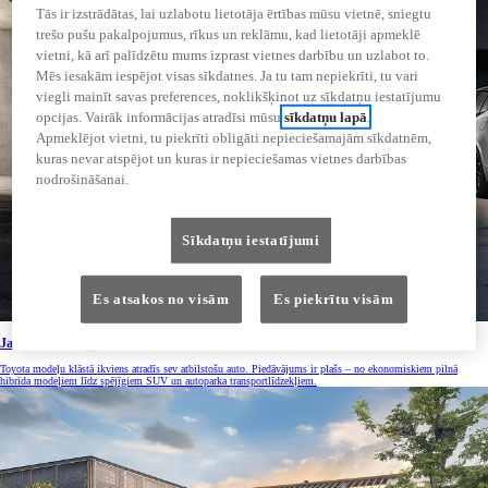
Tās ir izstrādātas, lai uzlabotu lietotāja ērtības mūsu vietnē, sniegtu
trešo pušu pakalpojumus, rīkus un reklāmu, kad lietotāji apmeklē
vietni, kā arī palīdzētu mums izprast vietnes darbību un uzlabot to.
Mēs iesakām iespējot visas sīkdatnes. Ja tu tam nepiekrīti, tu vari
viegli mainīt savas preferences, noklikšķinot uz sīkdatņu iestatījumu
opcijas. Vairāk informācijas atradīsi mūsu
sīkdatņu lapā
.
Apmeklējot vietni, tu piekrīti obligāti nepieciešamajām sīkdatnēm,
kuras nevar atspējot un kuras ir nepieciešamas vietnes darbības
nodrošināšanai.
Sīkdatņu iestatījumi
Es atsakos no visām
Es piekrītu visām
Jauni automobiļi
Toyota modeļu klāstā ikviens atradīs sev atbilstošu auto. Piedāvājums ir plašs – no ekonomiskiem pilnā
hibrīda modeļiem līdz spējīgiem SUV un autoparka transportlīdzekļiem.