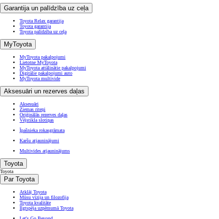
Garantija un palīdzība uz ceļa
Toyota Relax garantija
Toyota garantija
Toyota palīdzība uz ceļa
MyToyota
MyToyota pakalpojumi
Lietotne MyToyota
MyToyota attālinātie pakalpojumi
Digitālie pakalpojumi auto
MyToyota multivide
Aksesuāri un rezerves daļas
Aksesuāri
Ziemas riteņi
Oriģinālās rezerves daļas
Vējstikla slotiņas
Īpašnieka rokasgrāmata
Karšu atjauninājumi
Multivides atjauninājums
Toyota
Toyota
Par Toyota
Atklāj Toyota
Mūsu vīzija un filozofija
Toyota kvalitāte
Ilgtspēja uzņēmumā Toyota
Let's Go Beyond