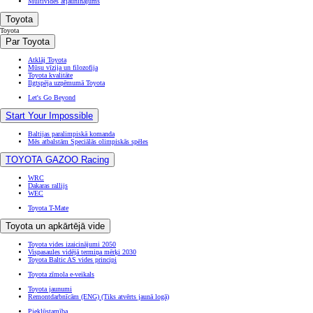
Multivides atjauninājums
Toyota
Toyota
Par Toyota
Atklāj Toyota
Mūsu vīzija un filozofija
Toyota kvalitāte
Ilgtspēja uzņēmumā Toyota
Let's Go Beyond
Start Your Impossible
Baltijas paralimpiskā komanda
Mēs atbalstām Speciālās olimpiskās spēles
TOYOTA GAZOO Racing
WRC
Dakaras rallijs
WEC
Toyota T-Mate
Toyota un apkārtējā vide
Toyota vides izaicinājumi 2050
Vispasaules vidējā termiņa mērķi 2030
Toyota Baltic AS vides principi
Toyota zīmola e-veikals
Toyota jaunumi
Remontdarbnīcām (ENG)
(Tiks atvērts jaunā logā)
Piekļūstamība