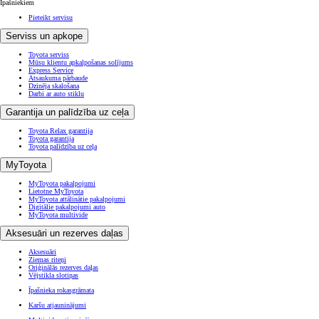
Īpašniekiem
Pieteikt servisu
Serviss un apkope
Toyota serviss
Mūsu klientu apkalpošanas solījums
Express Service
Atsaukuma pārbaude
Dzinēja skalošana
Darbi ar auto stiklu
Garantija un palīdzība uz ceļa
Toyota Relax garantija
Toyota garantija
Toyota palīdzība uz ceļa
MyToyota
MyToyota pakalpojumi
Lietotne MyToyota
MyToyota attālinātie pakalpojumi
Digitālie pakalpojumi auto
MyToyota multivide
Aksesuāri un rezerves daļas
Aksesuāri
Ziemas riteņi
Oriģinālās rezerves daļas
Vējstikla slotiņas
Īpašnieka rokasgrāmata
Karšu atjauninājumi