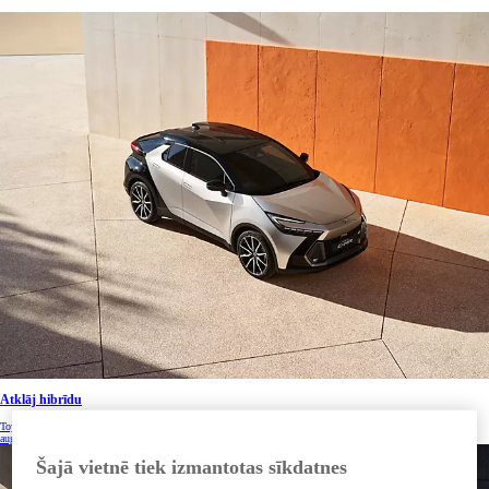
Atklāj hibrīdu
Toyota hibrīdautomobiļi ir hibrīda elektrisko tehnoloģiju līderi jau vairāk nekā 25 gadus. Tiem ir raksturīgas
augstākās klases braukšanas īpašības un lielisks nobraucamais attālums.
Šajā vietnē tiek izmantotas sīkdatnes