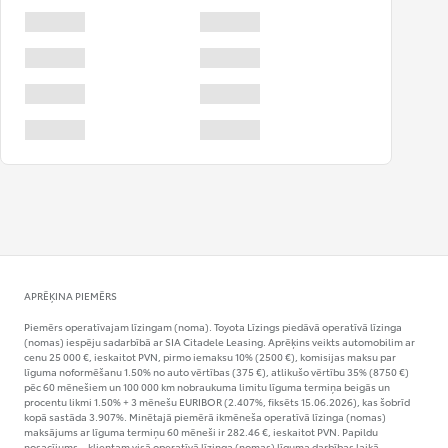
APRĒĶINA PIEMĒRS
Piemērs operatīvajam līzingam (noma). Toyota Līzings piedāvā operatīvā līzinga
(nomas) iespēju sadarbībā ar SIA Citadele Leasing. Aprēķins veikts automobilim ar
cenu 25 000 €, ieskaitot PVN, pirmo iemaksu 10% (2500 €), komisijas maksu par
līguma noformēšanu 1.50% no auto vērtības (375 €), atlikušo vērtību 35% (8750 €)
pēc 60 mēnešiem un 100 000 km nobraukuma limitu līguma termiņa beigās un
procentu likmi 1.50% + 3 mēnešu EURIBOR (2.407%, fiksēts 15.06.2026), kas šobrīd
kopā sastāda 3.907%. Minētajā piemērā ikmēneša operatīvā līzinga (nomas)
maksājums ar līguma termiņu 60 mēneši ir 282.46 €, ieskaitot PVN. Papildu
nosacījums – klientam visā operatīvā līzinga (nomas) līguma darbības laikā