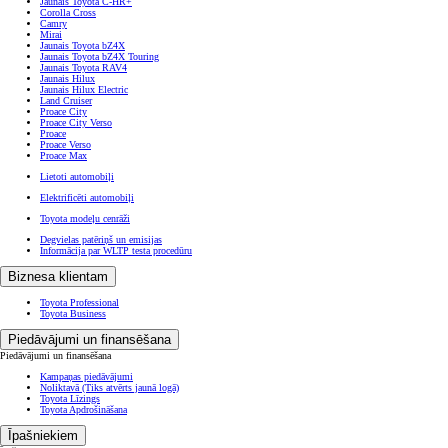
Jaunais Toyota C-HR+
Corolla Cross
Camry
Mirai
Jaunais Toyota bZ4X
Jaunais Toyota bZ4X Touring
Jaunais Toyota RAV4
Jaunais Hilux
Jaunais Hilux Electric
Land Cruiser
Proace City
Proace City Verso
Proace
Proace Verso
Proace Max
Lietoti automobiļi
Elektrificēti automobiļi
Toyota modeļu cenrāži
Degvielas patēriņš un emisijas
Informācija par WLTP testa procedūru
Biznesa klientam
Toyota Professional
Toyota Business
Piedāvājumi un finansēšana
Piedāvājumi un finansēšana
Kampaņas piedāvājumi
Noliktavā
(Tiks atvērts jaunā logā)
Toyota Līzings
Toyota Apdrošināšana
Īpašniekiem