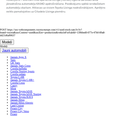
jānodrošina automobiļa KASKO apdrošināšana. Piedāvājums spēkā ierobežotam
automobiļu skaitam. Attiecas uz visiem Toyota Līzinga nodrošinātājiem. Aprēķins
veikts pamatojoties uz Citadele Līzinga piemēru.
POST https://usc-webcomponents.toyota-europe.com/v1/used-stock-cars/lv/lv?
brand=toyota&uscContext=used&uscEnv=production&vehicleForSaleId=139bbed0-077e-47b0-89a8-
dd21d6a90637
Modeļi
Modeļi
Jauni automobiļi
Jaunais Aygo X
Yaris
GR Yaris
Jaunais Yaris Cross
Corolla hečbeks
Corolla Touring Sports
Corolla sedans
Toyota C-HR
Jaunais Toyota C-HR+
Corolla Cross
Camry
Mirai
Jaunais Toyota bZ4X
Jaunais Toyota bZ4X Touring
Jaunais Toyota RAV4
Jaunais Hilux
Jaunais Hilux Electric
Land Cruiser
Proace City
Proace City Verso
Proace