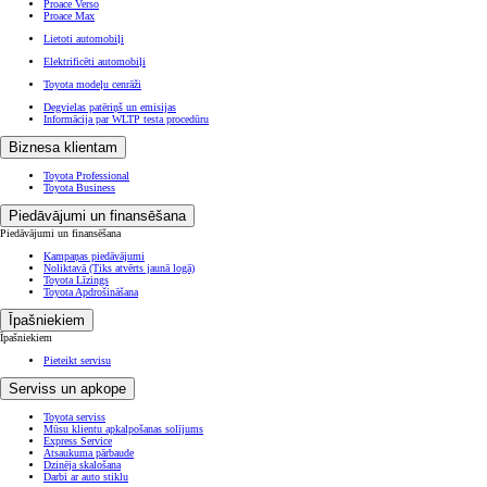
Proace Verso
Proace Max
Lietoti automobiļi
Elektrificēti automobiļi
Toyota modeļu cenrāži
Degvielas patēriņš un emisijas
Informācija par WLTP testa procedūru
Biznesa klientam
Toyota Professional
Toyota Business
Piedāvājumi un finansēšana
Piedāvājumi un finansēšana
Kampaņas piedāvājumi
Noliktavā
(Tiks atvērts jaunā logā)
Toyota Līzings
Toyota Apdrošināšana
Īpašniekiem
Īpašniekiem
Pieteikt servisu
Serviss un apkope
Toyota serviss
Mūsu klientu apkalpošanas solījums
Express Service
Atsaukuma pārbaude
Dzinēja skalošana
Darbi ar auto stiklu