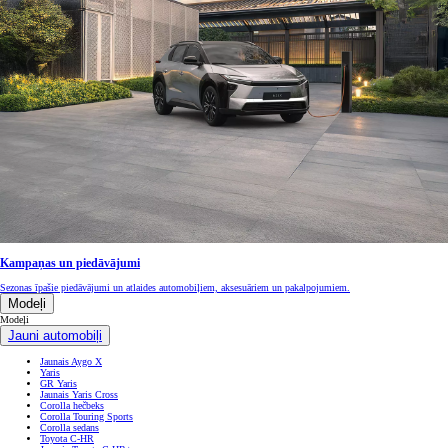
Kampaņas un piedāvājumi
Sezonas īpašie piedāvājumi un atlaides automobiļiem, aksesuāriem un pakalpojumiem.
Modeļi
Modeļi
Jauni automobiļi
Jaunais Aygo X
Yaris
GR Yaris
Jaunais Yaris Cross
Corolla hečbeks
Corolla Touring Sports
Corolla sedans
Toyota C-HR