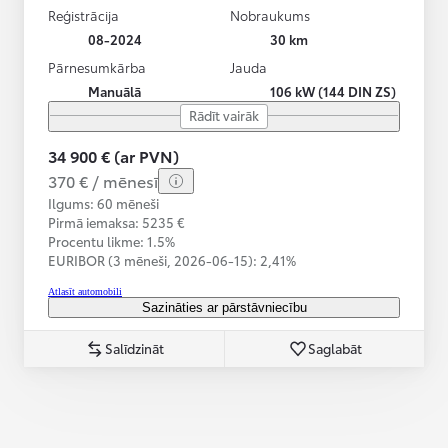
Reģistrācija
Nobraukums
08-2024
30 km
Pārnesumkārba
Jauda
Manuālā
106 kW (144 DIN ZS)
Rādīt vairāk
34 900 € (ar PVN)
370 € / mēnesī
Ilgums: 60 mēneši
Pirmā iemaksa: 5235 €
Procentu likme: 1.5%
EURIBOR (3 mēneši,
2026-06-15):
2,41%
Atlasīt automobili
Sazināties ar pārstāvniecību
Salīdzināt
Saglabāt