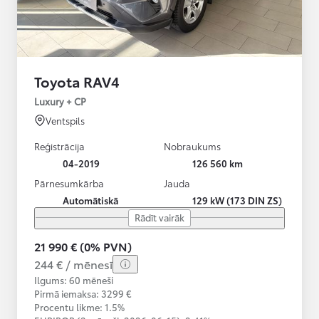
Toyota RAV4
Luxury + CP
Ventspils
Reģistrācija
Nobraukums
04-2019
126 560 km
Pārnesumkārba
Jauda
Automātiskā
129 kW (173 DIN ZS)
Rādīt vairāk
21 990 € (0% PVN)
244 € / mēnesī
Ilgums: 60 mēneši
Pirmā iemaksa: 3299 €
Procentu likme: 1.5%