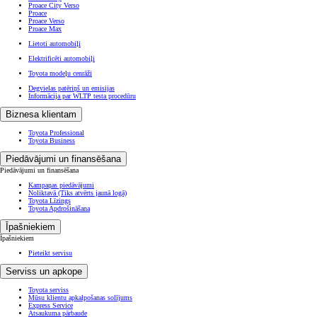
Par Toyota
Atklāj Toyota
Mūsu vīzija un filozofija
Toyota kvalitāte
Ilgtspēja uzņēmumā Toyota
Let's Go Beyond
Start Your Impossible
Baltijas paralimpiskā komanda
Mēs atbalstām Speciālās olimpiskās spēles
TOYOTA GAZOO Racing
WRC
Dakaras rallijs
WEC
Toyota T-Mate
Toyota un apkārtējā vide
Toyota vides izaicinājumi 2050
Vispasaules vidējā termiņa mērķi 2030
Toyota Baltic AS vides principi
Toyota zīmola e-veikals
Toyota jaunumi
Remontdarbnīcām (ENG)
(Tiks atvērts jaunā logā)
Piekļūstamība
Paziņojums par datu kopīgošanu
(Tiks atvērts jaunā logā)
(Tiks atvērts jaunā logā)
(Tiks atvērts jaunā logā)