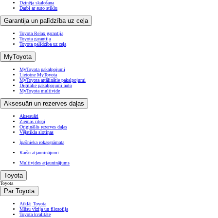
(Tiks atvērts jaunā logā)
Visas tiesības aizsargātas. © Toyota 2026
Juridiskā informācija
Sīkdatņu iestatījumi
Privātuma politika