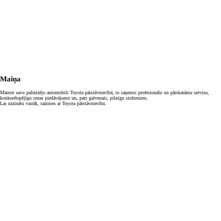
Maiņa
Mainot savu pašreizējo automobili Toyota pārstāvniecībā, tu saņemsi profesionālu un pārskatāmu servisu,
konkurētspējīgu cenas piedāvājumu un, pats galvenais, pilnīgu sirdsmieru.
Lai uzzinātu vairāk, sazinies ar Toyota pārstāvniecību.