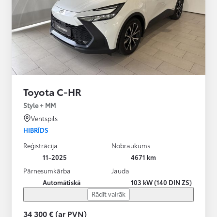
Toyota C-HR
Style + MM
Ventspils
HIBRĪDS
Reģistrācija
Nobraukums
11-2025
4671 km
Pārnesumkārba
Jauda
Automātiskā
103 kW (140 DIN ZS)
Rādīt vairāk
34 300 € (ar PVN)