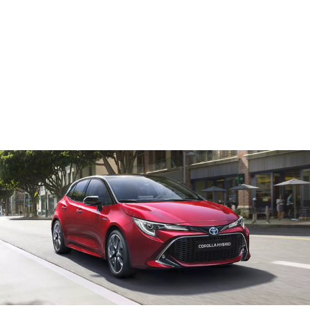
Toyota Līzings
Toyota Līzings nodrošina ātru apstrādi un elastīgu maksājumu plānu. Mēs parūpēsimies par dokumentiem, lai
process noritētu vienmērīgi un ērti. Tas ļauj tev nekavējoties sākt braukt ar savu nākamo Toyota ar pilnīgu
sirdsmieru. Lai uzzinātu vairāk, sazinies ar Toyota pārstāvniecību.