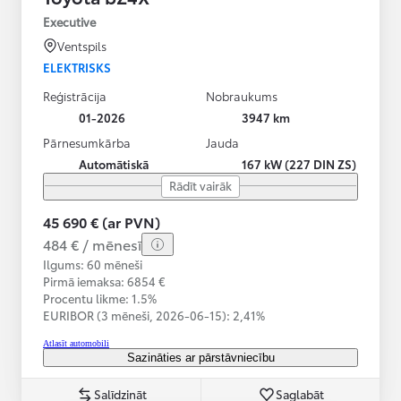
Executive
Ventspils
ELEKTRISKS
Reģistrācija
Nobraukums
01-2026
3947 km
Pārnesumkārba
Jauda
Automātiskā
167 kW (227 DIN ZS)
Rādīt vairāk
45 690 € (ar PVN)
484 € / mēnesī
Ilgums: 60 mēneši
Pirmā iemaksa: 6854 €
Procentu likme: 1.5%
EURIBOR (3 mēneši,
2026-06-15):
2,41%
Atlasīt automobili
Sazināties ar pārstāvniecību
Salīdzināt
Saglabāt