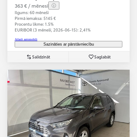
363 € / mēnesī
Ilgums: 60 mēneši
Pirmā iemaksa: 5145 €
Procentu likme: 1.5%
EURIBOR (3 mēneši,
2026-06-15):
2,41%
Atlasīt automobili
Sazināties ar pārstāvniecību
Salīdzināt
Saglabāt