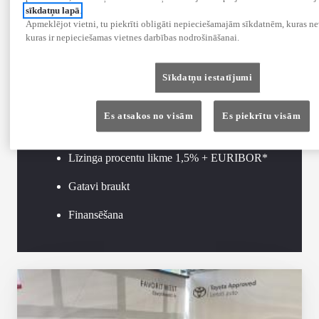
sīkdatņu lapā
.
Toyota Approved
Apmeklējot vietni, tu piekrīti obligāti nepieciešamajām sīkdatnēm, kuras ne
kuras ir nepieciešamas vietnes darbības nodrošināšanai.
2 gadu garantija
Sīkdatņu iestatījumi
2 gadi palīdzība uz ceļa
Es atsakos no visām
Es piekrītu visām
44 punktu tehniskā apskate
Līzinga procentu likme 1,5% + EURIBOR*
Gatavi braukt
Finansēšana