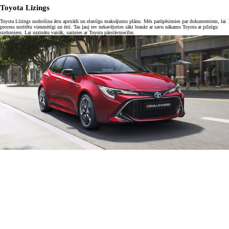
Toyota Apdrošināšana
Tu vari saņemt Toyota Apdrošināšanu visiem Toyota automobiļiem, kas ir personīgā lietošanā un jaunāki par 8
gadiem. Toyota Apdrošināšana ietver diennakts palīdzību uz ceļa un bezmaksas maiņas auto. Un, ja tavam
automobilim ir nepieciešams remonts, vari būt drošs(-a), zinot, ka tas tiks veikts oficiālā Toyota
remontdarbnīcā, izmantojot tikai oriģinālās rezerves daļas. Lai uzzinātu vairāk, sazinies ar Toyota
pārstāvniecību.