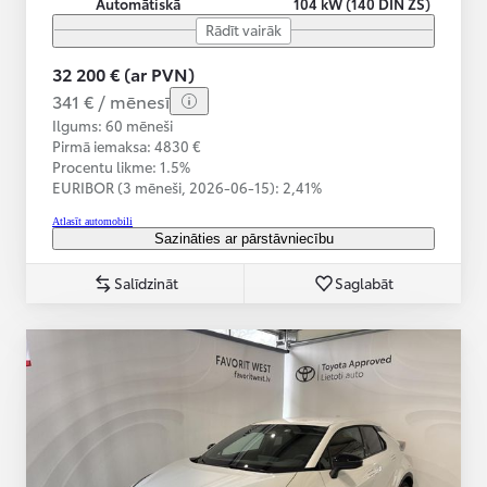
Automātiskā
104 kW (140 DIN ZS)
Rādīt vairāk
32 200 € (ar PVN)
341 € / mēnesī
Ilgums: 60 mēneši
Pirmā iemaksa: 4830 €
Procentu likme: 1.5%
EURIBOR (3 mēneši,
2026-06-15):
2,41%
Atlasīt automobili
Sazināties ar pārstāvniecību
Salīdzināt
Saglabāt