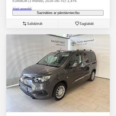
EURIBOR (3 mēneši,
2026-06-15):
2,41%
Atlasīt automobili
Sazināties ar pārstāvniecību
Salīdzināt
Saglabāt