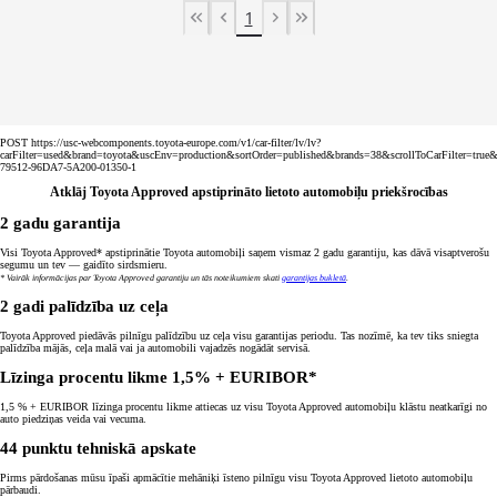
1
First Page
Previous page
Next page
Last Page
POST https://usc-webcomponents.toyota-europe.com/v1/car-filter/lv/lv?
carFilter=used&brand=toyota&uscEnv=production&sortOrder=published&brands=38&scrollToCarFilter=true
79512-96DA7-5A200-01350-1
Atklāj Toyota Approved apstiprināto lietoto automobiļu priekšrocības
2 gadu garantija
Visi Toyota Approved* apstiprinātie Toyota automobiļi saņem vismaz 2 gadu garantiju, kas dāvā visaptverošu
segumu un tev — gaidīto sirdsmieru.
* Vairāk informācijas par Toyota Approved garantiju un tās noteikumiem skati
garantijas bukletā
.
2 gadi palīdzība uz ceļa
Toyota Approved piedāvās pilnīgu palīdzību uz ceļa visu garantijas periodu. Tas nozīmē, ka tev tiks sniegta
palīdzība mājās, ceļa malā vai ja automobili vajadzēs nogādāt servisā.
Līzinga procentu likme 1,5% + EURIBOR*
1,5 % + EURIBOR līzinga procentu likme attiecas uz visu Toyota Approved automobiļu klāstu neatkarīgi no
auto piedziņas veida vai vecuma.
44 punktu tehniskā apskate
Pirms pārdošanas mūsu īpaši apmācītie mehāniķi īsteno pilnīgu visu Toyota Approved lietoto automobiļu
pārbaudi.