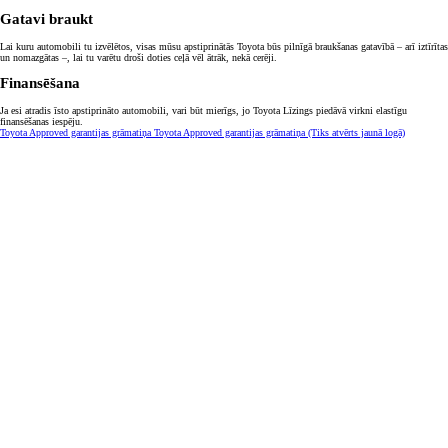
Gatavi braukt
Lai kuru automobili tu izvēlētos, visas mūsu apstiprinātās Toyota būs pilnīgā braukšanas gatavībā – arī iztīrītas
un nomazgātas –, lai tu varētu droši doties ceļā vēl ātrāk, nekā cerēji.
Finansēšana
Ja esi atradis īsto apstiprināto automobili, vari būt mierīgs, jo Toyota Līzings piedāvā virkni elastīgu
finansēšanas iespēju.
Toyota Approved garantijas grāmatiņa
Toyota Approved garantijas grāmatiņa
(Tiks atvērts jaunā logā)