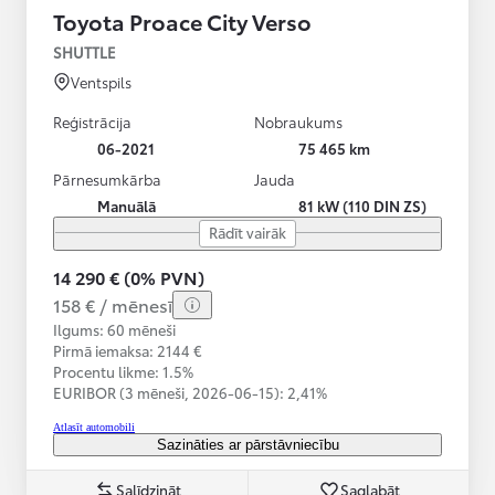
Toyota Proace City Verso
SHUTTLE
Ventspils
Reģistrācija
Nobraukums
06-2021
75 465 km
Pārnesumkārba
Jauda
Manuālā
81 kW (110 DIN ZS)
Rādīt vairāk
14 290 € (0% PVN)
158 € / mēnesī
Ilgums: 60 mēneši
Pirmā iemaksa: 2144 €
Procentu likme: 1.5%
EURIBOR (3 mēneši,
2026-06-15):
2,41%
Atlasīt automobili
Sazināties ar pārstāvniecību
Salīdzināt
Saglabāt