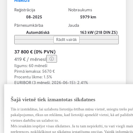
Reģistrācija
Nobraukums
08-2025
5979 km
Pārnesumkārba
Jauda
Automātiskā
163 kW (218 DIN ZS)
Rādīt vairāk
37 800 € (0% PVN)
419 € / mēnesī
Ilgums: 60 mēneši
Pirmā iemaksa: 5670 €
Procentu likme: 1.5%
EURIBOR (3 mēneši,
2026-06-15):
2,41%
Atlasīt automobili
Sazināties ar pārstāvniecību
Šajā vietnē tiek izmantotas sīkdatnes
Salīdzināt
Saglabāt
Tās ir izstrādātas, lai uzlabotu lietotāja ērtības mūsu vietnē, sniegtu trešo pu
pakalpojumus, rīkus un reklāmu, kad lietotāji apmeklē vietni, kā arī palīdz
vietnes darbību un uzlabot to.
Mēs iesakām iespējot visas sīkdatnes. Ja tu tam nepiekrīti, tu vari viegli mai
preferences, noklikšķinot uz sīkdatņu iestatījumu opcijas. Vairāk informācij