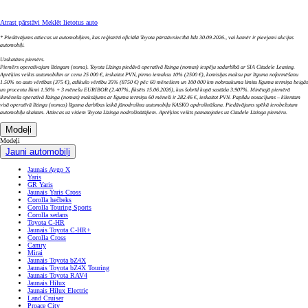
Toyota serviss
Mūsu klientu apkalpošanas solījums
Express Service
Atsaukuma pārbaude
Dzinēja skalošana
Darbi ar auto stiklu
Garantija un palīdzība uz ceļa
Toyota Relax garantija
Toyota garantija
Toyota palīdzība uz ceļa
MyToyota
MyToyota pakalpojumi
Lietotne MyToyota
MyToyota attālinātie pakalpojumi
Digitālie pakalpojumi auto
MyToyota multivide
Aksesuāri un rezerves daļas
Aksesuāri
Ziemas riteņi
Oriģinālās rezerves daļas
Vējstikla slotiņas
Īpašnieka rokasgrāmata
Karšu atjauninājumi
Multivides atjauninājums
Toyota
Toyota